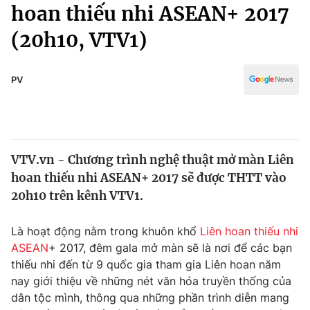
Chính trị
hoan thiếu nhi ASEAN+ 2017
Truyền hình
(20h10, VTV1)
Văn hóa - Giải trí
Xã hội
Y tế
Đời sống
PV
Pháp luật
Công nghệ
Giáo dục
Y tế
VTV.vn - Chương trình nghệ thuật mở màn Liên
Thế giới
hoan thiếu nhi ASEAN+ 2017 sẽ được THTT vào
Tin tức
20h10 trên kênh VTV1.
Kinh tế
Thế giới đó đây
Là hoạt động nằm trong khuôn khổ
Liên hoan thiếu nhi
Tài chính
Dữ liệu và đời sống
ASEAN
+ 2017, đêm gala mở màn sẽ là nơi để các bạn
Câu chuyện quốc tế
Thị trường
thiếu nhi đến từ 9 quốc gia tham gia Liên hoan năm
nay giới thiệu về những nét văn hóa truyền thống của
Truyền hình
Góc doanh nghiệp
dân tộc mình, thông qua những phần trình diễn mang