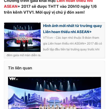
Chương trình gala khai mạc
Liên hoan thiếu nhi
ASEAN
+ 2017 sẽ được THTT vào 20h10 ngày 1/6
Photo
Infographic
trên kênh VTV1. Mời quý vị chú ý đón xem!
Video
Shorts video
Hình ảnh mới nhất từ trường quay
Liên hoan thiếu nhi ASEAN+
VTV Money
VTV Thể thao
VTV.vn - Các bạn nhỏ thuộc 9 đoàn tham
gia Liên hoan thiếu nhi ASEAN+ 2017 đã có
buổi tập đầu tiên tại trường quay trước khi
VTV Sức khoẻ
Bất động sản
đêm gala mở màn diễn ra.
Thị trường 24h
Tấm lòng Việt
Tin liên quan
VTV4
Vươn mình bằng AI
VTV9
VTV8
Liên hệ tòa soạn
English