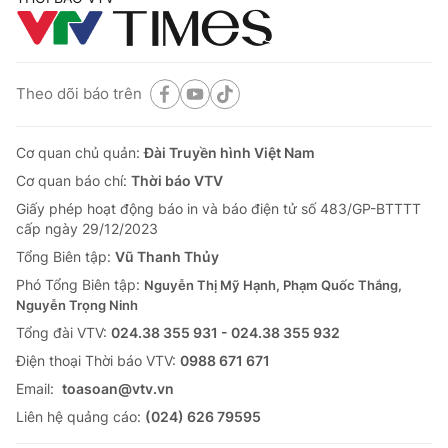
Theo dõi báo trên
Cơ quan chủ quản:
Đài Truyền hình Việt Nam
Cơ quan báo chí:
Thời báo VTV
Giấy phép hoạt động báo in và báo điện tử số 483/GP-BTTTT
cấp ngày 29/12/2023
Tổng Biên tập:
Vũ Thanh Thủy
Phó Tổng Biên tập:
Nguyễn Thị Mỹ Hạnh, Phạm Quốc Thắng,
Nguyễn Trọng Ninh
Tổng đài VTV:
024.38 355 931 - 024.38 355 932
Ðiện thoại Thời báo VTV:
0988 671 671
Email:
toasoan@vtv.vn
Liên hệ quảng cáo:
(024) 626 79595