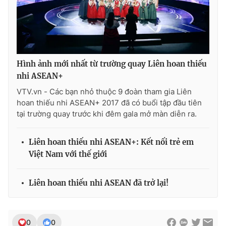
THỜI BÁO VTV
Hình ảnh mới nhất từ trường quay Liên hoan thiếu
nhi ASEAN+
VTV.vn - Các bạn nhỏ thuộc 9 đoàn tham gia Liên
Theo dõi báo trên
hoan thiếu nhi ASEAN+ 2017 đã có buổi tập đầu tiên
tại trường quay trước khi đêm gala mở màn diễn ra.
Cơ quan chủ quản:
Đài Truyền hình Việt Nam
Cơ quan báo chí:
Thời báo VTV
Liên hoan thiếu nhi ASEAN+: Kết nối trẻ em
Việt Nam với thế giới
Giấy phép hoạt động báo in và báo điện tử số 483/GP-BTTTT
cấp ngày 29/12/2023
Tổng Biên tập:
Vũ Thanh Thủy
Liên hoan thiếu nhi ASEAN đã trở lại!
Phó Tổng Biên tập:
Nguyễn Thị Mỹ Hạnh, Phạm Quốc Thắng,
Nguyễn Trọng Ninh
Tổng đài VTV:
024.38 355 931 - 024.38 355 932
0
0