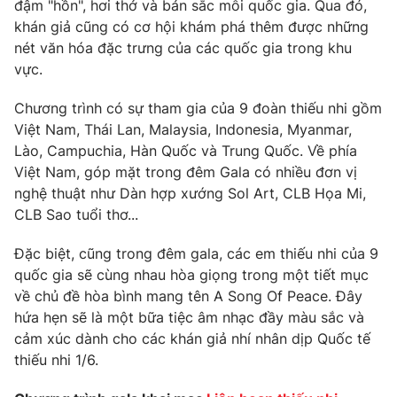
Phim VTV
đậm "hồn", hơi thở và bản sắc mỗi quốc gia. Qua đó,
Giải trí
khán giả cũng có cơ hội khám phá thêm được những
Hậu trường
nét văn hóa đặc trưng của các quốc gia trong khu
Điện ảnh
vực.
Đời sống
Nhân vật
Âm nhạc
Du lịch
Chương trình có sự tham gia của 9 đoàn thiếu nhi gồm
Khán giả
Giáo dục
Sao
Việt Nam, Thái Lan, Malaysia, Indonesia, Myanmar,
Làm đẹp
Giải sao mai
Lào, Campuchia, Hàn Quốc và Trung Quốc. Về phía
Tuyển sinh
Việt Nam, góp mặt trong đêm Gala có nhiều đơn vị
Công nghệ
Chất lượng cuộc sống
nghệ thuật như Dàn hợp xướng Sol Art, CLB Họa Mi,
Học trực tuyến
Hitech Công nghệ tương lai
CLB Sao tuổi thơ...
Giao lưu trực tuyến
Sản phẩm
Đặc biệt, cũng trong đêm gala, các em thiếu nhi của 9
quốc gia sẽ cùng nhau hòa giọng trong một tiết mục
Lịch phát sóng
Thị trường
về chủ đề hòa bình mang tên A Song Of Peace. Đây
Tư vấn
hứa hẹn sẽ là một bữa tiệc âm nhạc đầy màu sắc và
cảm xúc dành cho các khán giả nhí nhân dịp Quốc tế
Chuyên mục khác
thiếu nhi 1/6.
Emagazine
Podcast