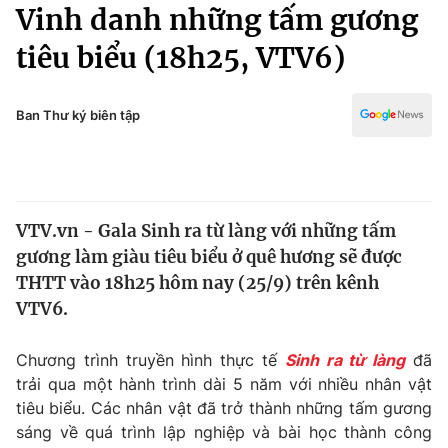
Chính trị
Vinh danh những tấm gương
Truyền hình
tiêu biểu (18h25, VTV6)
Văn hóa - Giải trí
Xã hội
Y tế
Đời sống
Ban Thư ký biên tập
Pháp luật
Công nghệ
Giáo dục
Y tế
VTV.vn - Gala Sinh ra từ làng với những tấm
Thế giới
gương làm giàu tiêu biểu ở quê hương sẽ được
Tin tức
THTT vào 18h25 hôm nay (25/9) trên kênh
Kinh tế
VTV6.
Thế giới đó đây
Tài chính
Dữ liệu và đời sống
Câu chuyện quốc tế
Chương trình truyền hình thực tế
Sinh ra từ làng
đã
Thị trường
trải qua một hành trình dài 5 năm với nhiều nhân vật
tiêu biểu. Các nhân vật đã trở thành những tấm gương
Truyền hình
Góc doanh nghiệp
sáng về quá trình lập nghiệp và bài học thành công