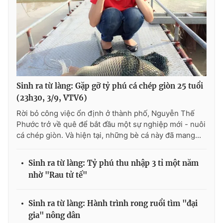
THỜI BÁO VTV
Sinh ra từ làng: Gặp gỡ tỷ phú cá chép giòn 25 tuổi
Theo dõi báo trên
(23h30, 3/9, VTV6)
Rời bỏ công việc ổn định ở thành phố, Nguyễn Thế
Phước trở về quê để bắt đầu một sự nghiệp mới - nuôi
Cơ quan chủ quản:
Đài Truyền hình Việt Nam
cá chép giòn. Và hiện tại, những bè cá này đã mang...
Cơ quan báo chí:
Thời báo VTV
Giấy phép hoạt động báo in và báo điện tử số 483/GP-BTTTT
Sinh ra từ làng: Tỷ phú thu nhập 3 tỉ một năm
cấp ngày 29/12/2023
nhờ "Rau tử tế"
Tổng Biên tập:
Vũ Thanh Thủy
Phó Tổng Biên tập:
Nguyễn Thị Mỹ Hạnh, Phạm Quốc Thắng,
Nguyễn Trọng Ninh
Sinh ra từ làng: Hành trình rong ruổi tìm "đại
Tổng đài VTV:
024.38 355 931 - 024.38 355 932
gia" nông dân