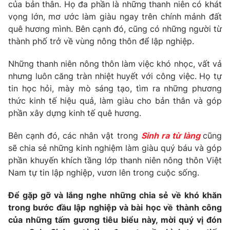
Phim VTV
của bản thân. Họ đa phần là những thanh niên có khát
Giải trí
vọng lớn, mơ ước làm giàu ngay trên chính mảnh đất
Hậu trường
quê hương mình. Bên cạnh đó, cũng có những người từ
Điện ảnh
Đời sống
thành phố trở về vùng nông thôn để lập nghiệp.
Nhân vật
Âm nhạc
Du lịch
Những thanh niên nông thôn làm việc khó nhọc, vất vả
Khán giả
Giáo dục
Sao
nhưng luôn căng tràn nhiệt huyết với công việc. Họ tự
Làm đẹp
Giải sao mai
tin học hỏi, mày mò sáng tạo, tìm ra những phương
Tuyển sinh
Công nghệ
thức kinh tế hiệu quả, làm giàu cho bản thân và góp
Chất lượng cuộc sống
Học trực tuyến
phần xây dựng kinh tế quê hương.
Hitech Công nghệ tương lai
Giao lưu trực tuyến
Bên cạnh đó, các nhân vật trong
Sinh ra từ làng
cũng
Sản phẩm
sẽ chia sẻ những kinh nghiệm làm giàu quý báu và góp
Lịch phát sóng
phần khuyến khích tầng lớp thanh niên nông thôn Việt
Thị trường
Nam tự tin lập nghiệp, vươn lên trong cuộc sống.
Tư vấn
Để gặp gỡ và lắng nghe những chia sẻ về khó khăn
Chuyên mục khác
trong bước đầu lập nghiệp và bài học về thành công
Emagazine
Podcast
của những tấm gương tiêu biểu này, mời quý vị đón