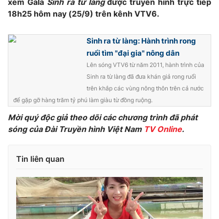
xem Gala
Sinh ra từ làng
được truyền hình trực tiếp
18h25 hôm nay (25/9) trên kênh VTV6.
Photo
Infographic
Sinh ra từ làng: Hành trình rong
Video
Shorts video
ruổi tìm "đại gia" nông dân
Lên sóng VTV6 từ năm 2011, hành trình của
VTV Money
VTV Thể thao
Sinh ra từ làng đã đưa khán giả rong ruổi
trên khắp các vùng nông thôn trên cả nước
VTV Sức khoẻ
Bất động sản
để gặp gỡ hàng trăm tỷ phú làm giàu từ đồng ruộng.
Mời quý độc giả theo dõi các chương trình đã phát
Thị trường 24h
sóng của Đài Truyền hình Việt Nam
Tấm lòng Việt
TV Online
.
VTV4
Vươn mình bằng AI
Tin liên quan
VTV9
VTV8
Liên hệ tòa soạn
English