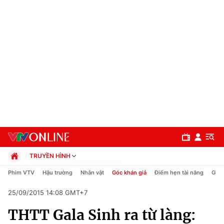
TRUYỀN HÌNH
Chính trị
Phim VTV
Hậu trường
Nhân vật
Góc khán giả
Điểm hẹn tài năng
Giải
Xã hội
25/09/2015 14:08 GMT+7
Pháp luật
Chuyên mục
Kinh tế
THTT Gala Sinh ra từ làng:
Thể thao