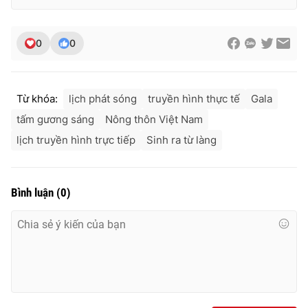
Ðiện thoại Thời báo VTV:
024.66 897 897
Email:
toasoan@vtv.vn
0
0
Liên hệ quảng cáo:
024-7300.7108
Từ khóa:
lịch phát sóng
truyền hình thực tế
Gala
tấm gương sáng
Nông thôn Việt Nam
lịch truyền hình trực tiếp
Sinh ra từ làng
Bình luận
(
0
)
® Cấm sao chép dưới mọi hình thức nếu không có sự chấp
thuận bằng văn bản. Ghi rõ nguồn VTV.vn khi phát hành lại
thông tin từ website này.