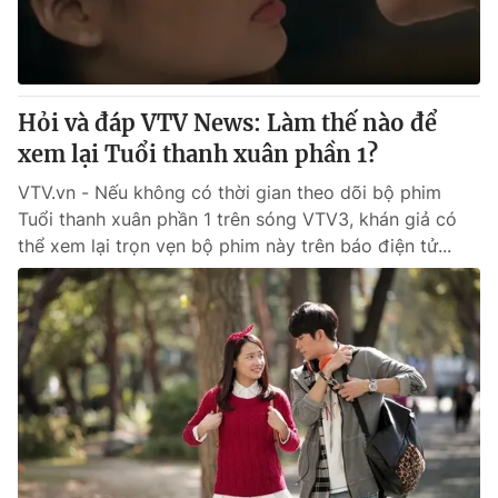
Thị trường 24h
Tấm lòng Việt
VTV4
Vươn mình bằng AI
Hỏi và đáp VTV News: Làm thế nào để
VTV9
VTV8
xem lại Tuổi thanh xuân phần 1?
VTV.vn - Nếu không có thời gian theo dõi bộ phim
Liên hệ tòa soạn
English
Tuổi thanh xuân phần 1 trên sóng VTV3, khán giả có
thể xem lại trọn vẹn bộ phim này trên báo điện tử...
THỜI BÁO VTV
Theo dõi báo trên
Cơ quan chủ quản:
Đài Truyền hình Việt Nam
Cơ quan báo chí:
Thời báo VTV