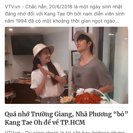
VTV.vn - Chắc hẳn, 20/6/2016 là một ngày sinh nhật
đáng nhớ đối với Kang Tae Oh bởi nam diễn viên sinh
năm 1994 đã có một khoảng thời gian ngọt ngào...
Quá nhớ Trường Giang, Nhã Phương “bỏ”
Kang Tae Oh để về TP.HCM
VTV.vn - Dù cùng check in tại sân bay Incheon nhưng