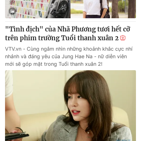
® Cấm sao chép dưới mọi hình thức nếu không có sự chấp
thuận bằng văn bản. Ghi rõ nguồn VTV.vn khi phát hành lại
"Tình địch" của Nhã Phương tươi hết cỡ
thông tin từ website này.
trên phim trường Tuổi thanh xuân 2
VTV.vn - Cùng ngắm nhìn những khoảnh khắc cực nhí
nhảnh và đáng yêu của Jung Hae Na - nữ diễn viên
mới sẽ góp mặt trong Tuổi thanh xuân 2!