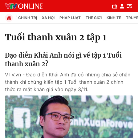
CHÍNH TRỊ
XÃ HỘI
PHÁP LUẬT
THẾ GIỚI
KINH TẾ
TRUYỀ
Tuổi thanh xuân 2 tập 1
Chuyên mục
Đạo diễn Khải Anh nói gì về tập 1 Tuổi
Chính trị
thanh xuân 2?
VTV.vn - Đạo diễn Khải Anh đã có những chia sẻ chân
Xã hội
thành khi chứng kiến tập 1 Tuổi thanh xuân 2 chính
thức ra mắt khán giả vào ngày 3/11.
Pháp luật
Y tế
Thế giới