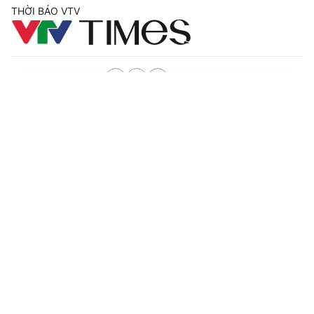
THỜI BÁO VTV
Theo dõi báo trên
Cơ quan chủ quản:
Đài Truyền hình Việt Nam
Tin mới
Video
Live
Emagazine
Trang chủ
Cơ quan báo chí:
Thời báo VTV
Giấy phép hoạt động báo in và báo điện tử số 483/GP-BTTTT
cấp ngày 29/12/2023
Tổng Biên tập:
Vũ Thanh Thủy
Phó Tổng Biên tập:
Nguyễn Thị Mỹ Hạnh, Phạm Quốc Thắng,
Nguyễn Trọng Ninh
Tổng đài VTV:
024.38 355 931 - 024.38 355 932
Ðiện thoại Thời báo VTV:
0988 671 671
Email:
toasoan@vtv.vn
Liên hệ quảng cáo:
(024) 626 79595