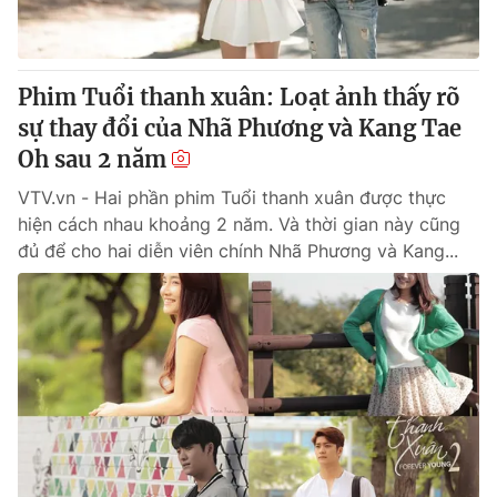
Giấy phép hoạt động báo in và báo điện tử số 483/GP-BTTTT
cấp ngày 29/12/2023
Tổng Biên tập:
Vũ Thanh Thủy
Phim Tuổi thanh xuân: Loạt ảnh thấy rõ
Phó Tổng Biên tập:
Nguyễn Thị Mỹ Hạnh, Phạm Quốc Thắng,
sự thay đổi của Nhã Phương và Kang Tae
Nguyễn Trọng Ninh
Tổng đài VTV:
Oh sau 2 năm
024.38 355 931 - 024.38 355 932
Ðiện thoại Thời báo VTV:
024.66 897 897
VTV.vn - Hai phần phim Tuổi thanh xuân được thực
Email:
toasoan@vtv.vn
hiện cách nhau khoảng 2 năm. Và thời gian này cũng
Liên hệ quảng cáo:
024-7300.7108
đủ để cho hai diễn viên chính Nhã Phương và Kang...