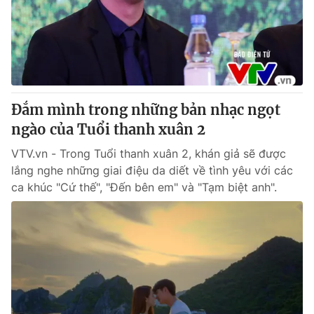
Tin tức
Kinh tế
Thế giới đó đây
Tài chính
Dữ liệu và đời sống
Câu chuyện quốc tế
Thị trường
Đắm mình trong những bản nhạc ngọt
Truyền hình
Góc doanh nghiệp
ngào của Tuổi thanh xuân 2
Phim VTV
Giải trí
VTV.vn - Trong Tuổi thanh xuân 2, khán giả sẽ được
Hậu trường
lắng nghe những giai điệu da diết về tình yêu với các
Điện ảnh
ca khúc "Cứ thế", "Đến bên em" và "Tạm biệt anh".
Đời sống
Nhân vật
Âm nhạc
Du lịch
Khán giả
Giáo dục
Sao
Làm đẹp
Giải sao mai
Tuyển sinh
Công nghệ
Chất lượng cuộc sống
Học trực tuyến
Hitech Công nghệ tương lai