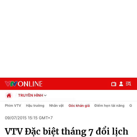
TRUYỀN HÌNH
Chính trị
Phim VTV
Hậu trường
Nhân vật
Góc khán giả
Điểm hẹn tài năng
Giải
Xã hội
09/07/2015 15:15 GMT+7
Pháp luật
Chuyên mục
Kinh tế
VTV Đặc biệt tháng 7 đổi lịch
Thể thao