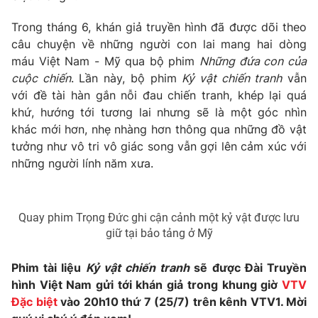
Photo
Infographic
Trong tháng 6, khán giả truyền hình đã được dõi theo
câu chuyện về những người con lai mang hai dòng
máu Việt Nam - Mỹ qua bộ phim
Những đứa con của
Video
Shorts video
cuộc chiến
. Lần này, bộ phim
Kỷ vật chiến tranh
vẫn
với đề tài hàn gắn nỗi đau chiến tranh, khép lại quá
VTV Money
VTV Thể thao
khứ, hướng tới tương lai nhưng sẽ là một góc nhìn
khác mới hơn, nhẹ nhàng hơn thông qua những đồ vật
VTV Sức khoẻ
tưởng như vô tri vô giác song vẫn gợi lên cảm xúc với
Bất động sản
những người lính năm xưa.
Thị trường 24h
Tấm lòng Việt
Quay phim Trọng Đức ghi cận cảnh một kỷ vật được lưu
VTV4
Vươn mình bằng AI
giữ tại bảo tảng ở Mỹ
Phim tài liệu
Kỷ vật chiến tranh
sẽ được Đài Truyền
VTV9
VTV8
hình Việt Nam gửi tới khán giả trong khung giờ
VTV
Đặc biệt
vào 20h10 thứ 7 (25/7) trên kênh VTV1. Mời
Liên hệ tòa soạn
English