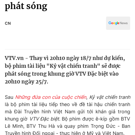
Chính trị
phát sóng
Truyền hình
Văn hóa - Giải trí
Xã hội
Y tế
CN
Đời sống
Pháp luật
Công nghệ
Giáo dục
Y tế
VTV.vn - Thay vì 20h10 ngày 18/7 như dự kiến,
bộ phim tài liệu "Kỷ vật chiến tranh" sẽ được
Thế giới
phát sóng trong khung giờ VTV Đặc biệt vào
20h10 ngày 25/7.
Tin tức
Kinh tế
Thế giới đó đây
Sau
Những đứa con của cuộc chiến
,
Kỷ vật chiến tranh
Tài chính
là bộ phim tài liệu tiếp theo về đề tài hậu chiến tranh
Dữ liệu và đời sống
Câu chuyện quốc tế
mà Đài Truyền hình Việt Nam gửi tới khán giả trong
Thị trường
khung giờ
VTV Đặc biệt
. Bộ phim được ê-kíp gồm BTV
Truyền hình
Góc doanh nghiệp
Lê Minh, BTV Thu Hà và quay phim Trọng Đức - Ban
Truyền hình Đối ngoại - thực hiện ở Mỹ và Việt Nam.