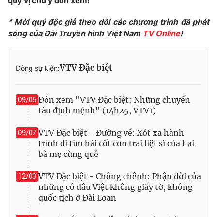
quý vị chú ý đón xem!
* Mời quý độc giả theo dõi các chương trình đã phát
sóng của Đài Truyền hình Việt Nam
TV Online
!
THỜI BÁO VTV
VTV Đặc biệt
Dòng sự kiện:
Theo dõi báo trên
Đón xem "VTV Đặc biệt: Những chuyến
09/05
tàu định mệnh" (14h25, VTV1)
Cơ quan chủ quản:
Đài Truyền hình Việt Nam
VTV Đặc biệt - Đường về: Xót xa hành
09/07
Cơ quan báo chí:
Thời báo VTV
trình đi tìm hài cốt con trai liệt sĩ của hai
Giấy phép hoạt động báo in và báo điện tử số 483/GP-BTTTT
bà mẹ cùng quê
cấp ngày 29/12/2023
Tổng Biên tập:
Vũ Thanh Thủy
VTV Đặc biệt - Chông chênh: Phận đời của
12/03
Phó Tổng Biên tập:
Nguyễn Thị Mỹ Hạnh, Phạm Quốc Thắng,
những cô dâu Việt không giấy tờ, không
Nguyễn Trọng Ninh
quốc tịch ở Đài Loan
Tổng đài VTV:
024.38 355 931 - 024.38 355 932