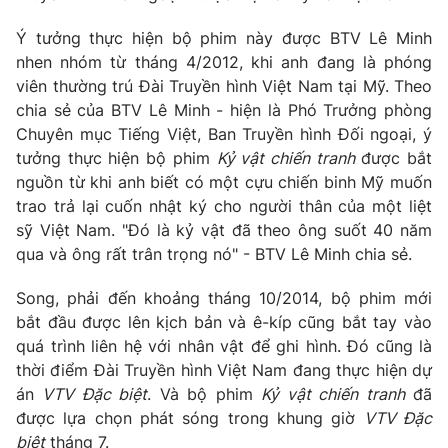
Phim VTV
Giải trí
Ý tưởng thực hiện bộ phim này được BTV Lê Minh
Hậu trường
nhen nhóm từ tháng 4/2012, khi anh đang là phóng
Điện ảnh
Đời sống
Nhân vật
viên thường trú Đài Truyền hình Việt Nam tại Mỹ. Theo
Âm nhạc
chia sẻ của BTV Lê Minh - hiện là Phó Trưởng phòng
Du lịch
Khán giả
Chuyên mục Tiếng Việt, Ban Truyền hình Đối ngoại, ý
Giáo dục
Sao
tưởng thực hiện bộ phim
Kỷ vật chiến tranh
được bắt
Làm đẹp
Giải sao mai
Tuyển sinh
nguồn từ khi anh biết có một cựu chiến binh Mỹ muốn
Công nghệ
Chất lượng cuộc sống
trao trả lại cuốn nhật ký cho người thân của một liệt
Học trực tuyến
sỹ Việt Nam. "Đó là kỷ vật đã theo ông suốt 40 năm
Hitech Công nghệ tương lai
Giao lưu trực tuyến
qua và ông rất trân trọng nó" - BTV Lê Minh chia sẻ.
Sản phẩm
Song, phải đến khoảng tháng 10/2014, bộ phim mới
Lịch phát sóng
Thị trường
bắt đầu được lên kịch bản và ê-kíp cũng bắt tay vào
quá trình liên hệ với nhân vật để ghi hình. Đó cũng là
Tư vấn
thời điểm Đài Truyền hình Việt Nam đang thực hiện dự
Chuyên mục khác
án
VTV Đặc biệt
. Và bộ phim
Kỷ vật chiến tranh
đã
được lựa chọn phát sóng trong khung giờ
VTV Đặc
Emagazine
Podcast
biệt
tháng 7.