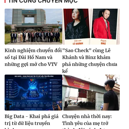
TIN CÙNG CHUYÊN MỤC
Kinh nghiệm chuyển đổi
"Sao Check" cùng Lê
số tại Đài Hồ Nam và
Khánh và Binz khám
những gợi mở cho VTV
phá những chuyện chưa
kể
Big Data - Khai phá giá
Chuyện nhà thời nay:
trị từ dữ liệu truyền
Tình yêu của mẹ trở