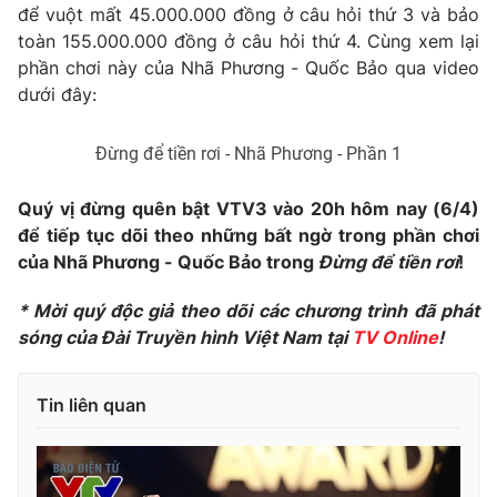
để vuột mất 45.000.000 đồng ở câu hỏi thứ 3 và bảo
Photo
Infographic
toàn 155.000.000 đồng ở câu hỏi thứ 4. Cùng xem lại
phần chơi này của Nhã Phương - Quốc Bảo qua video
dưới đây:
Video
Shorts video
Đừng để tiền rơi - Nhã Phương - Phần 1
VTV Money
VTV Thể thao
Quý vị đừng quên bật VTV3 vào 20h hôm nay (6/4)
VTV Sức khoẻ
Bất động sản
để tiếp tục dõi theo những bất ngờ trong phần chơi
của Nhã Phương - Quốc Bảo trong
Đừng để tiền rơi
!
Thị trường 24h
Tấm lòng Việt
* Mời quý độc giả theo dõi các chương trình đã phát
sóng của Đài Truyền hình Việt Nam tại
TV Online
!
VTV4
Vươn mình bằng AI
Tin liên quan
VTV9
VTV8
Liên hệ tòa soạn
English