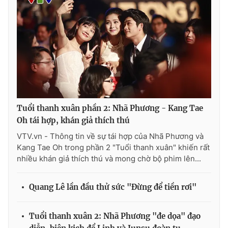
THỜI BÁO VTV
Theo dõi báo trên
Tuổi thanh xuân phần 2: Nhã Phương - Kang Tae
Oh tái hợp, khán giả thích thú
Cơ quan chủ quản:
Đài Truyền hình Việt Nam
VTV.vn - Thông tin về sự tái hợp của Nhã Phương và
Cơ quan báo chí:
Thời báo VTV
Kang Tae Oh trong phần 2 "Tuổi thanh xuân" khiến rất
Giấy phép hoạt động báo in và báo điện tử số 483/GP-BTTTT
nhiều khán giả thích thú và mong chờ bộ phim lên...
cấp ngày 29/12/2023
Tổng Biên tập:
Vũ Thanh Thủy
Quang Lê lần đầu thử sức "Đừng để tiền rơi"
Phó Tổng Biên tập:
Nguyễn Thị Mỹ Hạnh, Phạm Quốc Thắng,
Nguyễn Trọng Ninh
Tuổi thanh xuân 2: Nhã Phương "đe dọa" đạo
Tổng đài VTV:
024.38 355 931 - 024.38 355 932