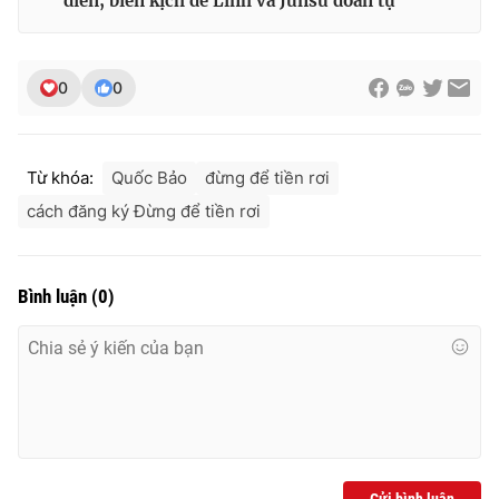
diễn, biên kịch để Linh và Junsu đoàn tụ
Ðiện thoại Thời báo VTV:
024.66 897 897
Email:
toasoan@vtv.vn
Liên hệ quảng cáo:
024-7300.7108
0
0
Từ khóa:
Quốc Bảo
đừng để tiền rơi
cách đăng ký Đừng để tiền rơi
Bình luận
(
0
)
® Cấm sao chép dưới mọi hình thức nếu không có sự chấp
thuận bằng văn bản. Ghi rõ nguồn VTV.vn khi phát hành lại
thông tin từ website này.
Gửi bình luận