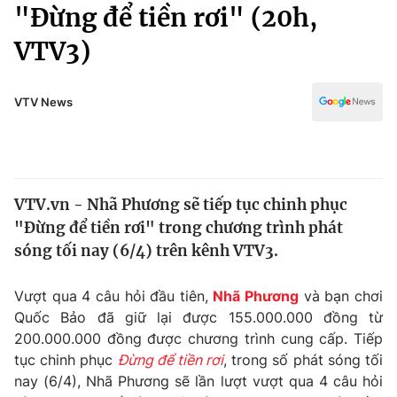
Chính trị
"Đừng để tiền rơi" (20h,
Truyền hình
VTV3)
Văn hóa - Giải trí
Xã hội
Y tế
Đời sống
VTV News
Pháp luật
Công nghệ
Giáo dục
Y tế
VTV.vn - Nhã Phương sẽ tiếp tục chinh phục
Thế giới
"Đừng để tiền rơi" trong chương trình phát
Tin tức
sóng tối nay (6/4) trên kênh VTV3.
Kinh tế
Thế giới đó đây
Vượt qua 4 câu hỏi đầu tiên,
Nhã Phương
và bạn chơi
Tài chính
Dữ liệu và đời sống
Quốc Bảo đã giữ lại được 155.000.000 đồng từ
Câu chuyện quốc tế
Thị trường
200.000.000 đồng được chương trình cung cấp. Tiếp
tục chinh phục
Đừng để tiền rơi
, trong số phát sóng tối
Truyền hình
Góc doanh nghiệp
nay (6/4), Nhã Phương sẽ lần lượt vượt qua 4 câu hỏi