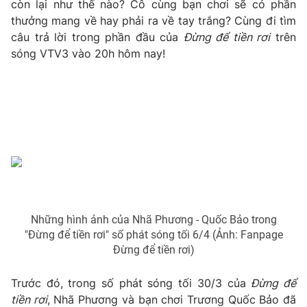
Phim VTV
còn lại như thế nào? Cô cùng bạn chơi sẽ có phần
Giải trí
thưởng mang về hay phải ra về tay trắng? Cùng đi tìm
Hậu trường
câu trả lời trong phần đầu của
Đừng để tiền rơi
trên
Điện ảnh
sóng VTV3 vào 20h hôm nay!
Đời sống
Nhân vật
Âm nhạc
Du lịch
Khán giả
Giáo dục
Sao
Làm đẹp
Giải sao mai
Tuyển sinh
Công nghệ
Chất lượng cuộc sống
Học trực tuyến
Hitech Công nghệ tương lai
Giao lưu trực tuyến
Sản phẩm
Lịch phát sóng
Thị trường
Những hình ảnh của Nhã Phương - Quốc Bảo trong
"Đừng để tiền rơi" số phát sóng tối 6/4 (Ảnh: Fanpage
Tư vấn
Đừng để tiền rơi)
Chuyên mục khác
Trước đó, trong số phát sóng tối 30/3 của
Đừng để
Emagazine
Podcast
tiền rơi
, Nhã Phương và bạn chơi Trương Quốc Bảo đã