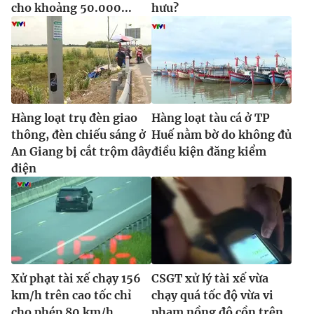
cho khoảng 50.000...
hưu?
Hàng loạt trụ đèn giao
Hàng loạt tàu cá ở TP
thông, đèn chiếu sáng ở
Huế nằm bờ do không đủ
An Giang bị cắt trộm dây
điều kiện đăng kiểm
điện
Xử phạt tài xế chạy 156
CSGT xử lý tài xế vừa
km/h trên cao tốc chỉ
chạy quá tốc độ vừa vi
cho phép 80 km/h
phạm nồng độ cồn trên