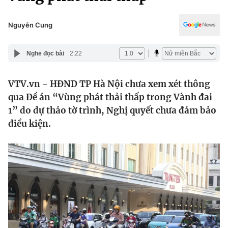
Chính trị
Truyền hình
Văn hóa - Giải trí
Nguyễn Cung
Xã hội
Y tế
Đời sống
Nghe đọc bài
2:22
Pháp luật
Công nghệ
Giáo dục
VTV.vn - HĐND TP Hà Nội chưa xem xét thông
Y tế
qua Đề án “Vùng phát thải thấp trong Vành đai
1” do dự thảo tờ trình, Nghị quyết chưa đảm bảo
Thế giới
điều kiện.
Tin tức
Kinh tế
Thế giới đó đây
Tài chính
Dữ liệu và đời sống
Câu chuyện quốc tế
Thị trường
Truyền hình
Góc doanh nghiệp