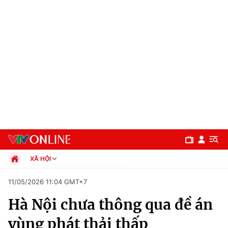
XÃ HỘI
Chính trị
11/05/2026 11:04 GMT+7
Xã hội
Hà Nội chưa thông qua đề án
Pháp luật
Chuyên mục
Kinh tế
vùng phát thải thấp
Thể thao