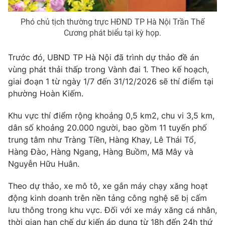
Phó chủ tịch thường trực HĐND TP Hà Nội Trần Thế
Cương phát biểu tại kỳ họp.
THỜI BÁO VTV
Trước đó, UBND TP Hà Nội đã trình dự thảo đề án
vùng phát thải thấp trong Vành đai 1. Theo kế hoạch,
giai đoạn 1 từ ngày 1/7 đến 31/12/2026 sẽ thí điểm tại
phường Hoàn Kiếm.
Theo dõi báo trên
Khu vực thí điểm rộng khoảng 0,5 km2, chu vi 3,5 km,
Cơ quan chủ quản:
Đài Truyền hình Việt Nam
dân số khoảng 20.000 người, bao gồm 11 tuyến phố
trung tâm như Tràng Tiền, Hàng Khay, Lê Thái Tổ,
Cơ quan báo chí:
Thời báo VTV
Hàng Đào, Hàng Ngang, Hàng Buồm, Mã Mây và
Giấy phép hoạt động báo in và báo điện tử số 483/GP-BTTTT
Nguyễn Hữu Huân.
cấp ngày 29/12/2023
Tổng Biên tập:
Vũ Thanh Thủy
Theo dự thảo, xe mô tô, xe gắn máy chạy xăng hoạt
Phó Tổng Biên tập:
Nguyễn Thị Mỹ Hạnh, Phạm Quốc Thắng,
động kinh doanh trên nền tảng công nghệ sẽ bị cấm
Nguyễn Trọng Ninh
lưu thông trong khu vực. Đối với xe máy xăng cá nhân,
Tổng đài VTV:
024.38 355 931 - 024.38 355 932
thời gian hạn chế dự kiến áp dụng từ 18h đến 24h thứ