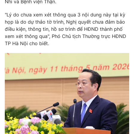
Nhi và Bệnh viện Thận.
Photo
Infographic
"Lý do chưa xem xét thông qua 3 nội dung này tại kỳ
họp là do dự thảo tờ trình, Nghị quyết chưa đảm bảo
Video
Shorts video
điều kiện, thông tin, hồ sơ trình để HĐND thành phố
xem xét thông qua", Phó Chủ tịch Thường trực HĐND
TP Hà Nội cho biết.
VTV Money
VTV Thể thao
VTV Sức khoẻ
Bất động sản
Thị trường 24h
Tấm lòng Việt
VTV4
Vươn mình bằng AI
VTV9
VTV8
Liên hệ tòa soạn
English