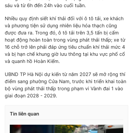
Ðiện thoại Thời báo VTV:
024.66 897 897
sáu và từ 6h đến 24h vào cuối tuần.
Email:
toasoan@vtv.vn
Nhiều quy định siết khí thải đối với ô tô tải, xe khách
Liên hệ quảng cáo:
024-7300.7108
và phương tiện sử dụng nhiên liệu hóa thạch cũng
được đưa ra. Trong đó, ô tô tải trên 3,5 tấn bị cấm
hoạt động hoàn toàn trong vùng phát thải thấp; xe từ
16 chỗ trở lên phải đáp ứng tiêu chuẩn khí thải mức 4
và bị hạn chế khung giờ lưu thông tại khu vực phố cổ
và quanh hồ Hoàn Kiếm.
UBND TP Hà Nội dự kiến từ năm 2027 sẽ mở rộng thí
điểm sang phường Cửa Nam, trước khi triển khai toàn
bộ vùng phát thải thấp trong phạm vi Vành đai 1 vào
giai đoạn 2028 - 2029.
® Cấm sao chép dưới mọi hình thức nếu không có sự chấp
thuận bằng văn bản. Ghi rõ nguồn VTV.vn khi phát hành lại
Tin liên quan
thông tin từ website này.