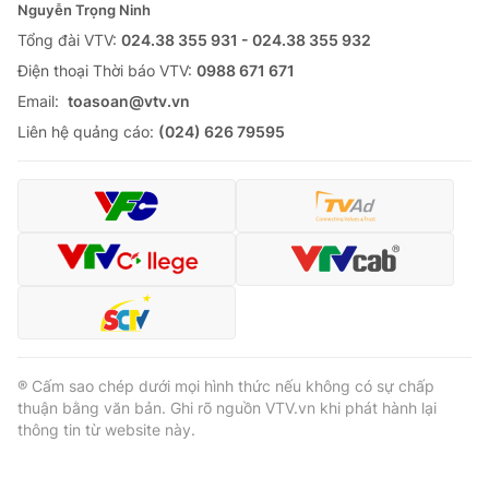
Nguyễn Trọng Ninh
Tổng đài VTV:
024.38 355 931 - 024.38 355 932
Ðiện thoại Thời báo VTV:
0988 671 671
Email:
toasoan@vtv.vn
Liên hệ quảng cáo:
(024) 626 79595
® Cấm sao chép dưới mọi hình thức nếu không có sự chấp
thuận bằng văn bản. Ghi rõ nguồn VTV.vn khi phát hành lại
thông tin từ website này.