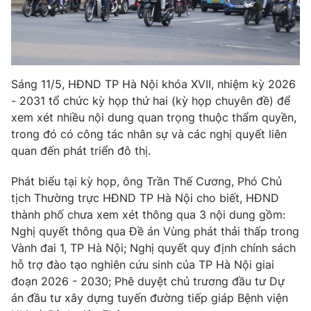
Phim VTV
Giải trí
Hậu trường
Điện ảnh
Đời sống
Nhân vật
Âm nhạc
Du lịch
Sáng 11/5, HĐND TP Hà Nội khóa XVII, nhiệm kỳ 2026
Khán giả
Giáo dục
Sao
- 2031 tổ chức kỳ họp thứ hai (kỳ họp chuyên đề) để
Làm đẹp
Giải sao mai
xem xét nhiều nội dung quan trọng thuộc thẩm quyền,
Tuyển sinh
trong đó có công tác nhân sự và các nghị quyết liên
Công nghệ
Chất lượng cuộc sống
quan đến phát triển đô thị.
Học trực tuyến
Hitech Công nghệ tương lai
Giao lưu trực tuyến
Phát biểu tại kỳ họp, ông Trần Thế Cương, Phó Chủ
Sản phẩm
tịch Thường trực HĐND TP Hà Nội cho biết, HĐND
thành phố chưa xem xét thông qua 3 nội dung gồm:
Lịch phát sóng
Thị trường
Nghị quyết thông qua Đề án Vùng phát thải thấp trong
Tư vấn
Vành đai 1, TP Hà Nội; Nghị quyết quy định chính sách
hỗ trợ đào tạo nghiên cứu sinh của TP Hà Nội giai
Chuyên mục khác
đoạn 2026 - 2030; Phê duyệt chủ trương đầu tư Dự
Emagazine
Podcast
án đầu tư xây dựng tuyến đường tiếp giáp Bệnh viện