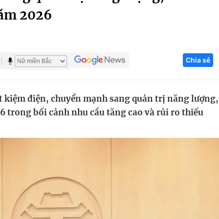
năm 2026
Góc ảnh
Giáo dục
Công nghệ
Chia sẻ
Tuyển sinh
Hitech Công ng
Học trực tuyến
Sản phẩm
ết kiệm điện, chuyển mạnh sang quản trị năng lượng,
g
Thị trường
trong bối cảnh nhu cầu tăng cao và rủi ro thiếu
Tư vấn