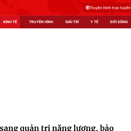
Truyền hình trực tuyến
KINH TẾ
TRUYỀN HÌNH
GIẢI TRÍ
Y TẾ
ĐỜI SỐNG
Pháp luật
Y tế
Truyền hình
Multimedia
Phim VTV
Video
Hậu trường
Shorts video
Nhân vật
Podcast
Khán giả
EMagazine
Giải sao mai
Photo
ang quản trị năng lượng, bảo
Infographic