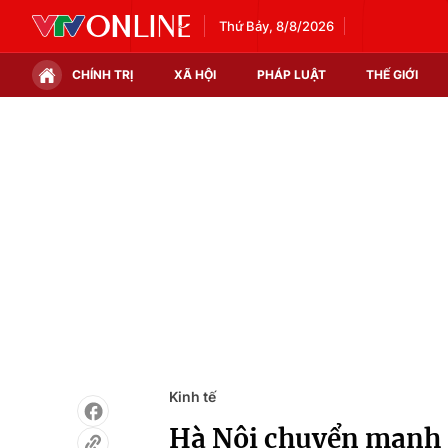
Thứ Bảy, 8/8/2026
CHÍNH TRỊ
XÃ HỘI
PHÁP LUẬT
THẾ GIỚI
Chính trị
Xã hội
Thế giới
Kinh tế
Tin tức
Tài chính
Thế giới đó đây
Thị trường
Câu chuyện quốc tế
Góc doanh nghiệp
Dữ liệu và đời sống
Kinh tế
Hà Nội chuyển mạnh s