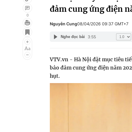
đảm cung ứng điện 
0
Nguyễn Cung
08/04/2026 09:37 GMT+7
Giải trí
Đời sống
3:55
Nghe đọc bài
Điện ảnh
Du lịch
Âm nhạc
Làm đẹp
VTV.vn - Hà Nội đặt mục tiêu ti
Sao
Chất lượng cuộc sốn
bảo đảm cung ứng điện năm 2026 
hụt.