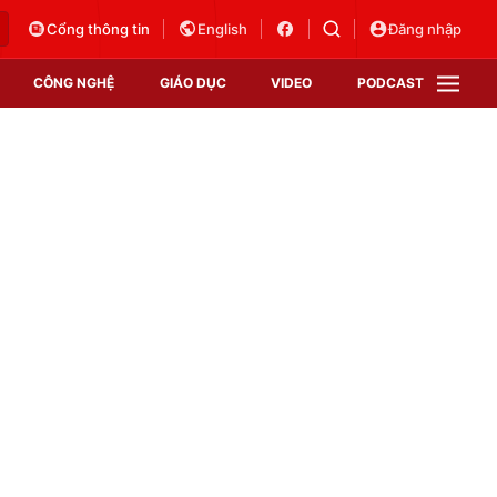
Cổng thông tin
English
Đăng nhập
CÔNG NGHỆ
GIÁO DỤC
VIDEO
PODCAST
VTV Money
VTV Thể thao
VTV Sức khoẻ
Bất động sản
Thị trường 24h
Tấm lòng Việt
Vươn mình bằng AI
VTV4
VTV8
VTV9
Lịch phát sóng
Giao lưu trực tuyến
Sự kiện