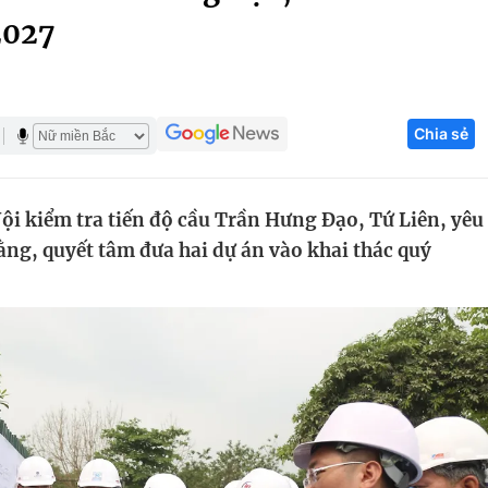
2027
Góc ảnh
Giáo dục
Công nghệ
Chia sẻ
Tuyển sinh
Hitech Công ng
Học trực tuyến
Sản phẩm
i kiểm tra tiến độ cầu Trần Hưng Đạo, Tứ Liên, yêu
g
Thị trường
ng, quyết tâm đưa hai dự án vào khai thác quý
Tư vấn