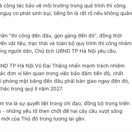
à công tác bảo vệ môi trường trong quá trình thi công.
nguy cơ phát sinh bụi, tiếng ồn là rất rõ nếu không quản
thần "thi công đến đâu, gọn gàng đến đó", đồng thời
n vật liệu, trạc thải và toàn bộ quy trình thi công nhằm
sống người dân, Chủ tịch UBND TP Hà Nội yêu cầu.
 UBND TP Hà Nội Vũ Đại Thắng nhấn mạnh trách nhiệm
các đơn vị liên quan trong việc bảo đảm tiến độ, chất
ải phóng mặt bằng đến đâu phải bàn giao ngay đến đó,
thác trong quý II năm 2027.
 tra là sự quyết liệt trong chỉ đạo, đồng bộ trong triển
 - những yếu tố then chốt để hai cây cầu vượt sông
 mới của Thủ đô trong tương lai gần.