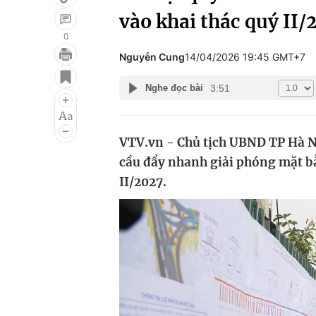
vào khai thác quý II/
0
Nguyễn Cung
14/04/2026 19:45 GMT+7
Giải trí
Đời sống
3:51
Nghe đọc bài
Điện ảnh
Du lịch
Âm nhạc
Làm đẹp
VTV.vn - Chủ tịch UBND TP Hà Nộ
Sao
Chất lượng cuộc sốn
cầu đẩy nhanh giải phóng mặt bằ
II/2027.