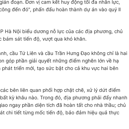
gián đoạn. Đơn vị cam kết huy động tối đa nhân lực,
i công đến đó", phấn đấu hoàn thành dự án vào quý II
TP Hà Nội biểu dương nỗ lực của các địa phương, chủ
ệc bám sát tiến độ, vượt qua khó khăn.
h, cầu Tứ Liên và cầu Trần Hưng Đạo không chỉ là hai
còn góp phần giải quyết những điểm nghẽn lớn về hạ
 phát triển mới, tạo sức bật cho cả khu vực hai bên
ác bên liên quan phối hợp chặt chẽ, xử lý dứt điểm
 bất kỳ khâu nào. Trong đó, địa phương phải đẩy nhanh
giao ngay phần diện tích đã hoàn tất cho nhà thầu; chủ
oát chi tiết từng mốc tiến độ, bảo đảm hiệu quả thực