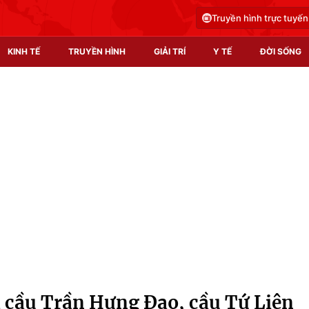
Truyền hình trực tuyến
KINH TẾ
TRUYỀN HÌNH
GIẢI TRÍ
Y TẾ
ĐỜI SỐNG
Pháp luật
Y tế
Truyền hình
Multimedia
Phim VTV
Video
Hậu trường
Shorts video
Nhân vật
Podcast
Khán giả
EMagazine
Giải sao mai
Photo
 cầu Trần Hưng Đạo, cầu Tứ Liên
Infographic