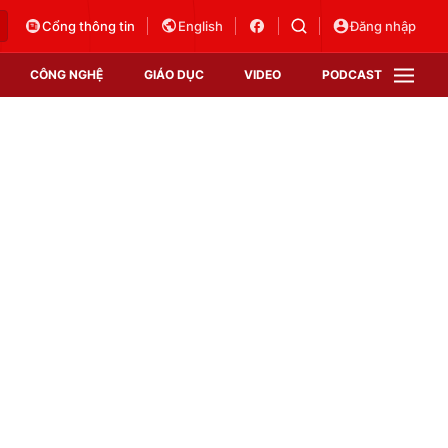
Cổng thông tin
English
Đăng nhập
CÔNG NGHỆ
GIÁO DỤC
VIDEO
PODCAST
VTV Money
VTV Thể thao
VTV Sức khoẻ
Bất động sản
Thị trường 24h
Tấm lòng Việt
Vươn mình bằng AI
VTV4
VTV8
VTV9
Lịch phát sóng
Giao lưu trực tuyến
Sự kiện