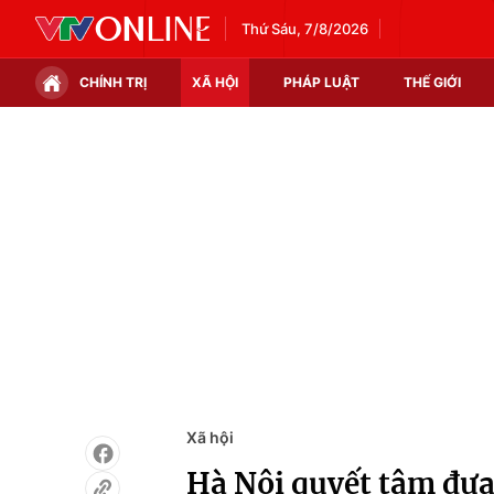
Thứ Sáu, 7/8/2026
CHÍNH TRỊ
XÃ HỘI
PHÁP LUẬT
THẾ GIỚI
Chính trị
Xã hội
Thế giới
Kinh tế
Tin tức
Tài chính
Thế giới đó đây
Thị trường
Câu chuyện quốc tế
Góc doanh nghiệp
Dữ liệu và đời sống
Xã hội
Hà Nội quyết tâm đưa