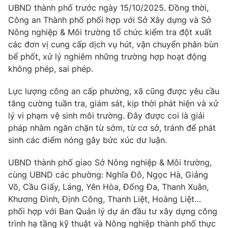
UBND thành phố trước ngày 15/10/2025. Đồng thời,
Photo
Infographic
Công an Thành phố phối hợp với Sở Xây dựng và Sở
Nông nghiệp & Môi trường tổ chức kiểm tra đột xuất
các đơn vị cung cấp dịch vụ hút, vận chuyển phân bùn
Video
Shorts video
bể phốt, xử lý nghiêm những trường hợp hoạt động
không phép, sai phép.
VTV Money
VTV Thể thao
Lực lượng công an cấp phường, xã cũng được yêu cầu
tăng cường tuần tra, giám sát, kịp thời phát hiện và xử
VTV Sức khoẻ
Bất động sản
lý vi phạm vệ sinh môi trường. Đây được coi là giải
pháp nhằm ngăn chặn từ sớm, từ cơ sở, tránh để phát
Thị trường 24h
Tấm lòng Việt
sinh các điểm nóng gây bức xúc dư luận.
UBND thành phố giao Sở Nông nghiệp & Môi trường,
VTV4
Vươn mình bằng AI
cùng UBND các phường: Nghĩa Đô, Ngọc Hà, Giảng
Võ, Cầu Giấy, Láng, Yên Hòa, Đống Đa, Thanh Xuân,
VTV9
VTV8
Khương Đình, Định Công, Thanh Liệt, Hoàng Liệt…
phối hợp với Ban Quản lý dự án đầu tư xây dựng công
Liên hệ tòa soạn
English
trình hạ tầng kỹ thuật và Nông nghiệp thành phố thực