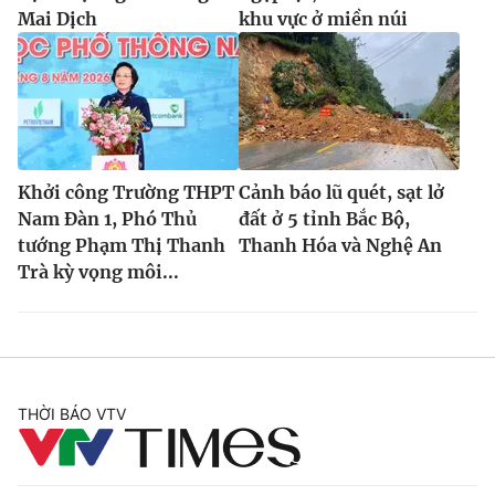
Mai Dịch
khu vực ở miền núi
Khởi công Trường THPT
Cảnh báo lũ quét, sạt lở
Nam Đàn 1, Phó Thủ
đất ở 5 tỉnh Bắc Bộ,
tướng Phạm Thị Thanh
Thanh Hóa và Nghệ An
Trà kỳ vọng môi...
THỜI BÁO VTV