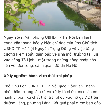
Phim VTV
Giải trí
Hậu trường
Điện ảnh
Đời sống
Nhân vật
Âm nhạc
Du lịch
Khán giả
Giáo dục
Sao
Ngày 25/9, Văn phòng UBND TP Hà Nội ban hành
Làm đẹp
Giải sao mai
Tuyển sinh
công văn thông báo ý kiến chỉ đạo của Phó Chủ tịch
Công nghệ
Chất lượng cuộc sống
UBND TP Hà Nội Nguyễn Trọng Đông về việc tăng
Học trực tuyến
cường kiểm soát, đảm bảo vệ sinh môi trường tại lưu
Hitech Công nghệ tương lai
Giao lưu trực tuyến
vực sông Tô Lịch - một trong những dòng chảy gắn
Sản phẩm
liền với đời sống, cảnh quan đô thị Hà Nội.
Lịch phát sóng
Thị trường
Xử lý nghiêm hành vi xả thải trái phép
Tư vấn
Phó Chủ tịch UBND TP Hà Nội giao Công an Thành
Chuyên mục khác
phố khẩn trương làm rõ và xử lý tổ chức, cá nhân có
hành vi bơm xả chất thải trái phép vào hố ga 7.2 trên
Emagazine
Podcast
đường Láng, phường Láng. Kết quả phải được báo cáo