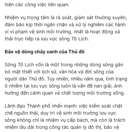
hiện các công việc liên quan.
Nhiệm vụ trọng tâm là rà soát, giám sát thường xuyên,
đảm bảo kịp thời ngăn chặn và xử lý nghiêm các hành
THỜI BÁO VTV
vi vi phạm vệ sinh môi trường, nhất là hoạt động xả
thải trực tiếp ra lưu vực sông Tô Lịch.
Bảo vệ dòng chảy xanh của Thủ đô
Theo dõi báo trên
Sông Tô Lịch vốn là một trong những dòng sông gắn
bó mật thiết với lịch sử, văn hóa và đời sống của
Cơ quan chủ quản:
Đài Truyền hình Việt Nam
người dân Thủ đô. Tuy nhiên, nhiều năm qua, tình trạng
Cơ quan báo chí:
Thời báo VTV
ô nhiễm tại lưu vực sông luôn là vấn đề nan giải, ảnh
Giấy phép hoạt động báo in và báo điện tử số 483/GP-BTTTT
hưởng đến cảnh quan và chất lượng môi trường sống.
cấp ngày 29/12/2023
Tổng Biên tập:
Vũ Thanh Thủy
Lãnh đạo Thành phố nhấn mạnh: việc kiểm soát chặt
chẽ nguồn thải, duy trì vệ sinh môi trường lưu vực
Phó Tổng Biên tập:
Nguyễn Thị Mỹ Hạnh, Phạm Quốc Thắng,
Nguyễn Trọng Ninh
sông không chỉ là nhiệm vụ cấp bách, mà còn là trách
nhiệm lâu dài trong công tác quản lý đô thị, bảo vệ
Tổng đài VTV:
024.38 355 931 - 024.38 355 932