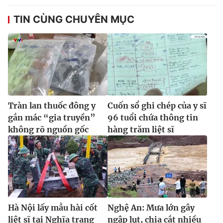
TIN CÙNG CHUYÊN MỤC
Tràn lan thuốc đông y
Cuốn sổ ghi chép của y sĩ
gắn mác “gia truyền”
96 tuổi chứa thông tin
không rõ nguồn gốc
hàng trăm liệt sĩ
Hà Nội lấy mẫu hài cốt
Nghệ An: Mưa lớn gây
liệt sĩ tại Nghĩa trang
ngập lụt, chia cắt nhiều