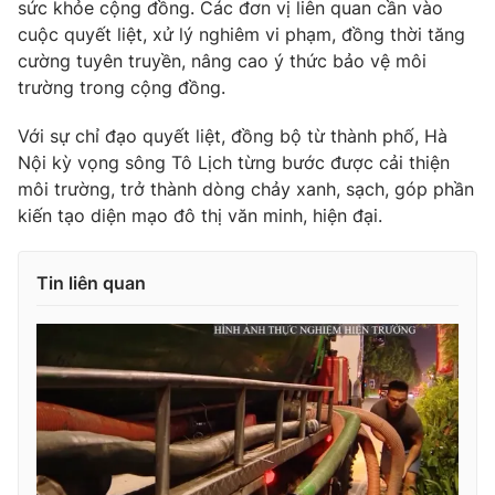
sức khỏe cộng đồng. Các đơn vị liên quan cần vào
Ðiện thoại Thời báo VTV:
024.66 897 897
cuộc quyết liệt, xử lý nghiêm vi phạm, đồng thời tăng
Email:
toasoan@vtv.vn
cường tuyên truyền, nâng cao ý thức bảo vệ môi
Liên hệ quảng cáo:
024-7300.7108
trường trong cộng đồng.
Với sự chỉ đạo quyết liệt, đồng bộ từ thành phố, Hà
Nội kỳ vọng sông Tô Lịch từng bước được cải thiện
môi trường, trở thành dòng chảy xanh, sạch, góp phần
kiến tạo diện mạo đô thị văn minh, hiện đại.
Tin liên quan
® Cấm sao chép dưới mọi hình thức nếu không có sự chấp
thuận bằng văn bản. Ghi rõ nguồn VTV.vn khi phát hành lại
thông tin từ website này.