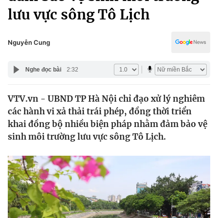
Chính trị
lưu vực sông Tô Lịch
Truyền hình
Văn hóa - Giải trí
Xã hội
Y tế
Nguyễn Cung
Đời sống
Pháp luật
Công nghệ
Nghe đọc bài
2:32
Giáo dục
Y tế
VTV.vn - UBND TP Hà Nội chỉ đạo xử lý nghiêm
các hành vi xả thải trái phép, đồng thời triển
Thế giới
khai đồng bộ nhiều biện pháp nhằm đảm bảo vệ
Tin tức
sinh môi trường lưu vực sông Tô Lịch.
Kinh tế
Thế giới đó đây
Tài chính
Dữ liệu và đời sống
Câu chuyện quốc tế
Thị trường
Truyền hình
Góc doanh nghiệp