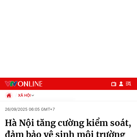
XÃ HỘI
Chính trị
26/09/2025 06:05 GMT+7
Xã hội
Hà Nội tăng cường kiểm soát,
Pháp luật
Chuyên mục
Kinh tế
đảm bảo vệ sinh môi trường
Thể thao