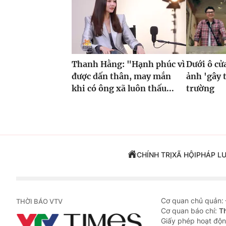
Thanh Hằng: "Hạnh phúc vì
Dưới ô cử
được dấn thân, may mắn
ảnh 'gây 
khi có ông xã luôn thấu...
trường
CHÍNH TRỊ
XÃ HỘI
PHÁP L
Cơ quan chủ quản:
THỜI BÁO VTV
Cơ quan báo chí:
T
Giấy phép hoạt độn