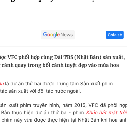
Góc ảnh
Giáo dục
Công nghệ
Chia sẻ
Tuyển sinh
Hitech Công ng
Học trực tuyến
Sản phẩm
ược VFC phối hợp cùng Đài TBS (Nhật Bản) sản xuất,
g
Thị trường
 cảnh quay trong bối cảnh tuyệt đẹp vào mùa hoa
Tư vấn
ân
là dự án thứ hai được Trung tâm Sản xuất phim
ác sản xuất với đối tác nước ngoài.
sản xuất phim truyền hình, năm 2015, VFC đã phối hợ
t Bản thực hiện dự án thứ ba - phim
Khúc hát mặt trời
phim này vừa được thực hiện tại Nhật Bản khi hoa an