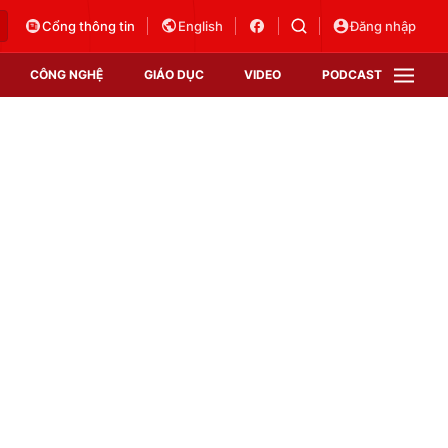
Cổng thông tin
English
Đăng nhập
CÔNG NGHỆ
GIÁO DỤC
VIDEO
PODCAST
VTV Money
VTV Thể thao
VTV Sức khoẻ
Bất động sản
Thị trường 24h
Tấm lòng Việt
Vươn mình bằng AI
VTV4
VTV8
VTV9
Lịch phát sóng
Giao lưu trực tuyến
Sự kiện