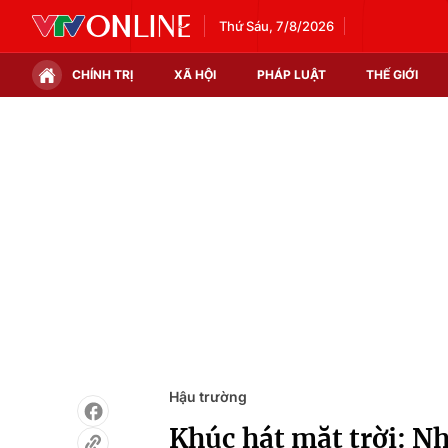
Thứ Sáu, 7/8/2026
CHÍNH TRỊ
XÃ HỘI
PHÁP LUẬT
THẾ GIỚI
Chính trị
Xã hội
Thế giới
Kinh tế
Tin tức
Tài chính
Thế giới đó đây
Thị trường
Câu chuyện quốc tế
Góc doanh nghiệp
Dữ liệu và đời sống
Hậu trường
Khúc hát mặt trời: Nh