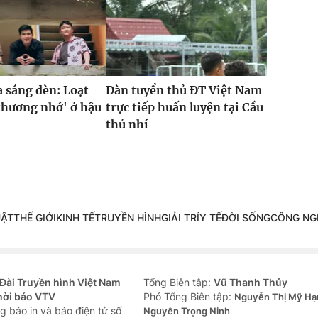
a sáng đèn: Loạt
Dàn tuyển thủ ĐT Việt Nam
thương nhớ' ở hậu
trực tiếp huấn luyện tại Cầu
thủ nhí
UẬT
THẾ GIỚI
KINH TẾ
TRUYỀN HÌNH
GIẢI TRÍ
Y TẾ
ĐỜI SỐNG
CÔNG NG
Đài Truyền hình Việt Nam
Tổng Biên tập:
Vũ Thanh Thủy
hời báo VTV
Phó Tổng Biên tập:
Nguyễn Thị Mỹ Hạ
g báo in và báo điện tử số
Nguyễn Trọng Ninh