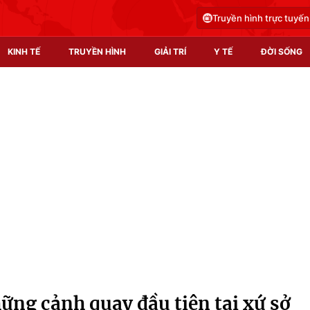
Truyền hình trực tuyến
KINH TẾ
TRUYỀN HÌNH
GIẢI TRÍ
Y TẾ
ĐỜI SỐNG
Pháp luật
Y tế
Truyền hình
Multimedia
Phim VTV
Video
Hậu trường
Shorts video
Nhân vật
Podcast
Khán giả
EMagazine
Giải sao mai
Photo
ững cảnh quay đầu tiên tại xứ sở
Infographic