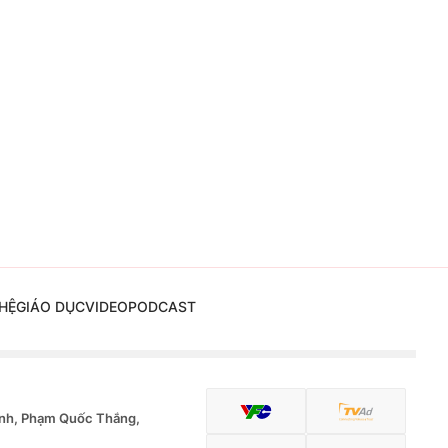
HỆ
GIÁO DỤC
VIDEO
PODCAST
nh, Phạm Quốc Thắng,