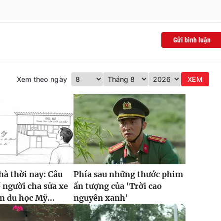
Gửi bình luận
Xem theo ngày
XEM
à thời nay: Câu
Phía sau những thước phim
 người cha sửa xe
ấn tượng của 'Trời cao
n du học Mỹ...
nguyên xanh'