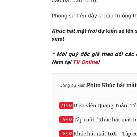
đào bắt đầu nở rộ.
Phóng sự trên đây là hậu trường t
Khúc hát mặt trời
dự kiến sẽ lên 
xem!
* Mời quý độc giả theo dõi các
Nam tại
TV Online
!
Phim Khúc hát mặt 
Dòng sự kiện:
Diễn viên Quang Tuấn: Tô
21/02
Tập cuối "Khúc hát mặt t
19/02
Khúc hát mặt trời - Tập c
18/02