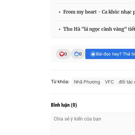
From my heart - Ca khúc nhạc 
Thu Hà "lá ngọc cành vàng" tiết
0
0
Bài đọc hay? Thả t
Từ khóa:
Nhã Phương
VFC
đối tác
Bình luận
(
0
)