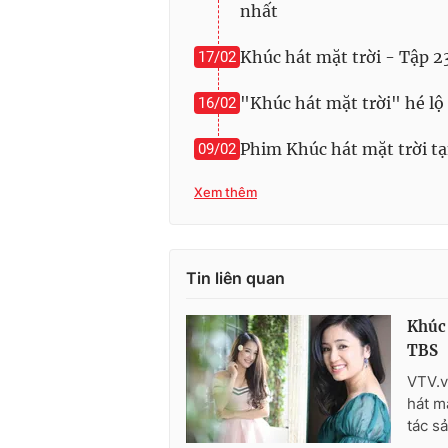
nhất
Khúc hát mặt trời - Tập 
17/02
"Khúc hát mặt trời" hé lộ 
16/02
Phim Khúc hát mặt trời t
09/02
Xem thêm
Tin liên quan
Khúc 
TBS
VTV.v
hát m
tác sả