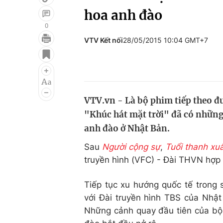
hoa anh đào
0
VTV Kết nối
28/05/2015 10:04 GMT+7
Giải trí
Đời sống
Điện ảnh
Du lịch
Âm nhạc
Làm đẹp
VTV.vn - Là bộ phim tiếp theo đ
Sao
Chất lượng cuộc sốn
"Khúc hát mặt trời" đã có những
anh đào ở Nhật Bản.
Sau
Người cộng sự
,
Tuổi thanh xu
truyền hình (VFC) - Đài THVN hợp t
Tiếp tục xu hướng quốc tế trong 
với Đài truyền hình TBS của Nhậ
Những cảnh quay đầu tiên của bộ 