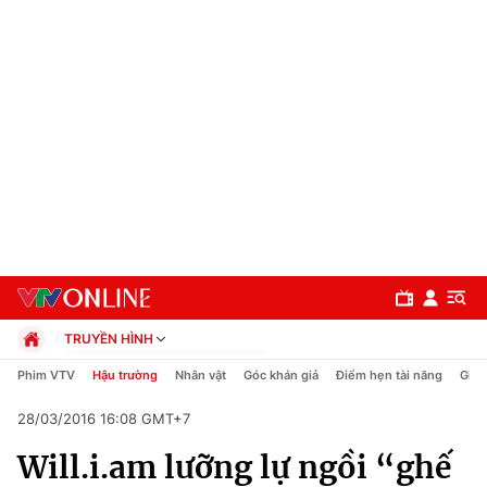
TRUYỀN HÌNH
Chính trị
Phim VTV
Hậu trường
Nhân vật
Góc khán giả
Điểm hẹn tài năng
Giải
Xã hội
28/03/2016 16:08 GMT+7
Pháp luật
Chuyên mục
Kinh tế
Will.i.am lưỡng lự ngồi “ghế
Thể thao