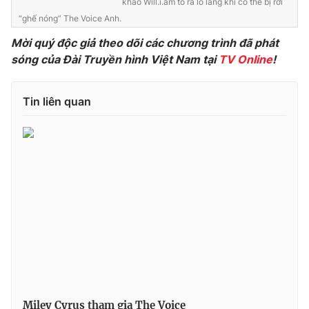
khảo Will.i.am tỏ ra lo lắng khi có thể bị rời
“ghế nóng” The Voice Anh.
Photo
Infographic
Mời quý độc giả theo dõi các chương trình đã phát
sóng của Đài Truyền hình Việt Nam tại
TV Online
!
Video
Shorts video
Tin liên quan
VTV Money
VTV Thể thao
VTV Sức khoẻ
Bất động sản
Thị trường 24h
Tấm lòng Việt
VTV4
Vươn mình bằng AI
VTV9
VTV8
Liên hệ tòa soạn
English
Miley Cyrus tham gia The Voice