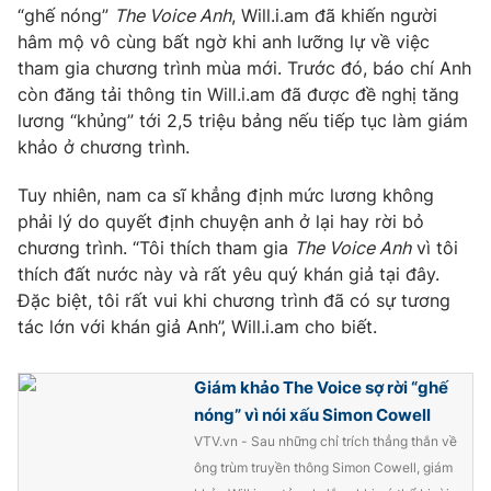
Phim VTV
“ghế nóng”
The Voice Anh
, Will.i.am đã khiến người
Giải trí
hâm mộ vô cùng bất ngờ khi anh lưỡng lự về việc
Hậu trường
tham gia chương trình mùa mới. Trước đó, báo chí Anh
Điện ảnh
Đời sống
Nhân vật
còn đăng tải thông tin Will.i.am đã được đề nghị tăng
Âm nhạc
lương “khủng” tới 2,5 triệu bảng nếu tiếp tục làm giám
Du lịch
Khán giả
khảo ở chương trình.
Giáo dục
Sao
Làm đẹp
Giải sao mai
Tuy nhiên, nam ca sĩ khẳng định mức lương không
Tuyển sinh
Công nghệ
Chất lượng cuộc sống
phải lý do quyết định chuyện anh ở lại hay rời bỏ
Học trực tuyến
chương trình. “Tôi thích tham gia
The Voice Anh
vì tôi
Hitech Công nghệ tương lai
thích đất nước này và rất yêu quý khán giả tại đây.
Giao lưu trực tuyến
Đặc biệt, tôi rất vui khi chương trình đã có sự tương
Sản phẩm
tác lớn với khán giả Anh”, Will.i.am cho biết.
Lịch phát sóng
Thị trường
Giám khảo The Voice sợ rời “ghế
Tư vấn
nóng” vì nói xấu Simon Cowell
Chuyên mục khác
VTV.vn - Sau những chỉ trích thẳng thắn về
Emagazine
Podcast
ông trùm truyền thông Simon Cowell, giám