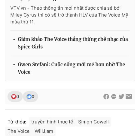
VTV.vn - Theo thông tin mới nhất được chia sẻ bởi
Miley Cyrus thì cô sẽ trở thành HLV của The Voice Mỹ
mùa thứ 11.
THỜI BÁO VTV
Giám khảo The Voice thẳng thừng chê nhạc của
Spice Girls
Theo dõi báo trên
Gwen Stefani: Cuộc sống mới mẻ hơn nhờ The
Voice
Cơ quan chủ quản:
Đài Truyền hình Việt Nam
Cơ quan báo chí:
Thời báo VTV
Giấy phép hoạt động báo in và báo điện tử số 483/GP-BTTTT
0
0
cấp ngày 29/12/2023
Tổng Biên tập:
Vũ Thanh Thủy
Phó Tổng Biên tập:
Nguyễn Thị Mỹ Hạnh, Phạm Quốc Thắng,
Từ khóa:
truyền hình thực tế
Simon Cowell
Nguyễn Trọng Ninh
The Voice
Will.i.am
Tổng đài VTV:
024.38 355 931 - 024.38 355 932