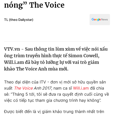
Chính trị
nóng” The Voice
Truyền hình
Văn hóa - Giải trí
Xã hội
Y tế
TL (theo Dailystar)
Đời sống
Pháp luật
Công nghệ
Giáo dục
Y tế
VTV.vn - Sau thông tin lùm xùm về việc nói xấu
ông trùm truyền hình thực tế Simon Cowell,
Thế giới
Will.i.am đã bày tỏ lưỡng lự với vai trò giám
khảo The Voice Anh mùa mới.
Tin tức
Kinh tế
Thế giới đó đây
Theo đại diện của ITV - đơn vị mới sở hữu quyền sản
Tài chính
xuất
The Voice
Anh 2017
, nam ca sĩ
Will.i.am
đã chia
Dữ liệu và đời sống
Câu chuyện quốc tế
sẻ: “Tháng 5 tới, tôi sẽ đưa ra quyết định cuối cùng về
Thị trường
việc có tiếp tục tham gia chương trình hay không”.
Truyền hình
Góc doanh nghiệp
Được biết đến là vị giám khảo trung thành nhất trên