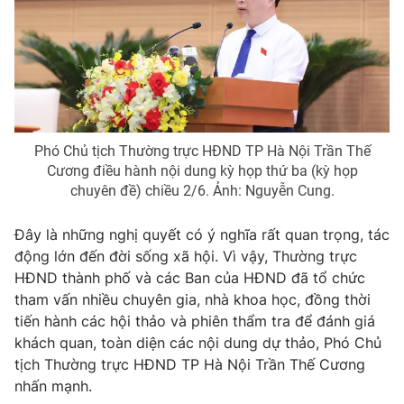
THỜI BÁO VTV
Phó Chủ tịch Thường trực HĐND TP Hà Nội Trần Thế
Cương điều hành nội dung kỳ họp thứ ba (kỳ họp
Theo dõi báo trên
chuyên đề) chiều 2/6. Ảnh: Nguyễn Cung.
Cơ quan chủ quản:
Đài Truyền hình Việt Nam
Đây là những nghị quyết có ý nghĩa rất quan trọng, tác
Cơ quan báo chí:
Thời báo VTV
động lớn đến đời sống xã hội. Vì vậy, Thường trực
Giấy phép hoạt động báo in và báo điện tử số 483/GP-BTTTT
HĐND thành phố và các Ban của HĐND đã tổ chức
cấp ngày 29/12/2023
tham vấn nhiều chuyên gia, nhà khoa học, đồng thời
Tổng Biên tập:
Vũ Thanh Thủy
tiến hành các hội thảo và phiên thẩm tra để đánh giá
khách quan, toàn diện các nội dung dự thảo, Phó Chủ
Phó Tổng Biên tập:
Nguyễn Thị Mỹ Hạnh, Phạm Quốc Thắng,
tịch Thường trực HĐND TP Hà Nội Trần Thế Cương
Nguyễn Trọng Ninh
nhấn mạnh.
Tổng đài VTV:
024.38 355 931 - 024.38 355 932