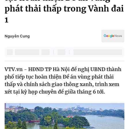
Chính trị
phát thải thấp trong Vành đai
Truyền hình
Văn hóa - Giải trí
1
Xã hội
Y tế
Đời sống
Pháp luật
Nguyễn Cung
Công nghệ
Giáo dục
Y tế
Thế giới
VTV.vn - HĐND TP Hà Nội đề nghị UBND thành
phố tiếp tục hoàn thiện Đề án vùng phát thải
Tin tức
thấp và chính sách giao thông xanh, trình xem
Kinh tế
xét tại kỳ họp chuyên đề giữa tháng 6 tới.
Thế giới đó đây
Tài chính
Dữ liệu và đời sống
Câu chuyện quốc tế
Thị trường
Truyền hình
Góc doanh nghiệp