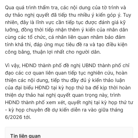
Ðiện thoại Thời báo VTV:
024.66 897 897
Qua quá trình thẩm tra, các nội dung của tờ trình và
Email:
toasoan@vtv.vn
dự thảo nghị quyết đã tiếp thu nhiều ý kiến góp ý. Tuy
Liên hệ quảng cáo:
024-7300.7108
nhiên, đây là lĩnh vực cần tiếp tục được đánh giá kỹ
lưỡng, đồng thời tiếp nhận thêm ý kiến của nhân dân
cùng các tổ chức, cá nhân liên quan nhằm bảo đảm
tính khả thi, đáp ứng mục tiêu đề ra và tạo điều kiện
công bằng, thuận lợi nhất cho người dân.
Vì vậy, HĐND thành phố đề nghị UBND thành phố chỉ
đạo các cơ quan liên quan tiếp tục nghiên cứu, hoàn
thiện các nội dung, tiếp thu đầy đủ ý kiến thảo luận
của đại biểu HĐND tại kỳ họp thứ ba để kịp thời hoàn
thiện dự thảo hai nghị quyết quan trọng này, trình
HĐND thành phố xem xét, quyết nghị tại kỳ họp thứ tư
® Cấm sao chép dưới mọi hình thức nếu không có sự chấp
- kỳ họp chuyên đề dự kiến diễn ra vào giữa tháng
thuận bằng văn bản. Ghi rõ nguồn VTV.vn khi phát hành lại
6/2026 tới.
thông tin từ website này.
Tin liên quan