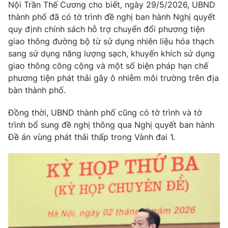
Nội Trần Thế Cương cho biết, ngày 29/5/2026, UBND
Photo
Infographic
thành phố đã có tờ trình đề nghị ban hành Nghị quyết
quy định chính sách hỗ trợ chuyển đổi phương tiện
giao thông đường bộ từ sử dụng nhiên liệu hóa thạch
Video
Shorts video
sang sử dụng năng lượng sạch, khuyến khích sử dụng
giao thông công cộng và một số biện pháp hạn chế
VTV Money
VTV Thể thao
phương tiện phát thải gây ô nhiễm môi trường trên địa
bàn thành phố.
VTV Sức khoẻ
Bất động sản
Đồng thời, UBND thành phố cũng có tờ trình và tờ
trình bổ sung đề nghị thông qua Nghị quyết ban hành
Thị trường 24h
Tấm lòng Việt
Đề án vùng phát thải thấp trong Vành đai 1.
VTV4
Vươn mình bằng AI
VTV9
VTV8
Liên hệ tòa soạn
English