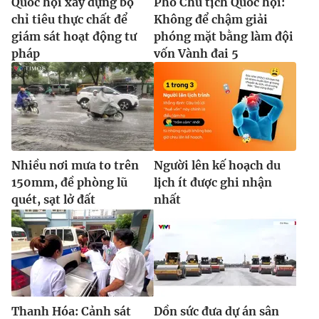
Quốc hội xây dựng bộ
Phó Chủ tịch Quốc hội:
chỉ tiêu thực chất để
Không để chậm giải
giám sát hoạt động tư
phóng mặt bằng làm đội
pháp
vốn Vành đai 5
Nhiều nơi mưa to trên
Người lên kế hoạch du
150mm, đề phòng lũ
lịch ít được ghi nhận
quét, sạt lở đất
nhất
Thanh Hóa: Cảnh sát
Dồn sức đưa dự án sân