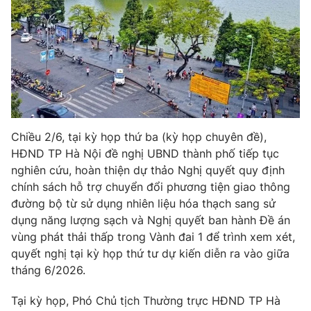
Phim VTV
Giải trí
Hậu trường
Điện ảnh
Đời sống
Nhân vật
Âm nhạc
Du lịch
Khán giả
Giáo dục
Sao
Làm đẹp
Giải sao mai
Tuyển sinh
Công nghệ
Chiều 2/6, tại kỳ họp thứ ba (kỳ họp chuyên đề),
Chất lượng cuộc sống
Học trực tuyến
HĐND TP Hà Nội đề nghị UBND thành phố tiếp tục
Hitech Công nghệ tương lai
nghiên cứu, hoàn thiện dự thảo Nghị quyết quy định
Giao lưu trực tuyến
chính sách hỗ trợ chuyển đổi phương tiện giao thông
Sản phẩm
đường bộ từ sử dụng nhiên liệu hóa thạch sang sử
Lịch phát sóng
dụng năng lượng sạch và Nghị quyết ban hành Đề án
Thị trường
vùng phát thải thấp trong Vành đai 1 để trình xem xét,
Tư vấn
quyết nghị tại kỳ họp thứ tư dự kiến diễn ra vào giữa
Chuyên mục khác
tháng 6/2026.
Emagazine
Podcast
Tại kỳ họp, Phó Chủ tịch Thường trực HĐND TP Hà