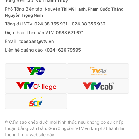
Tổng Biên tập:
Vũ Thanh Thủy
Phó Tổng Biên tập:
Nguyễn Thị Mỹ Hạnh, Phạm Quốc Thắng,
Nguyễn Trọng Ninh
Tổng đài VTV:
024.38 355 931 - 024.38 355 932
Ðiện thoại Thời báo VTV:
0988 671 671
Email:
toasoan@vtv.vn
Liên hệ quảng cáo:
(024) 626 79595
® Cấm sao chép dưới mọi hình thức nếu không có sự chấp
thuận bằng văn bản. Ghi rõ nguồn VTV.vn khi phát hành lại
thông tin từ website này.