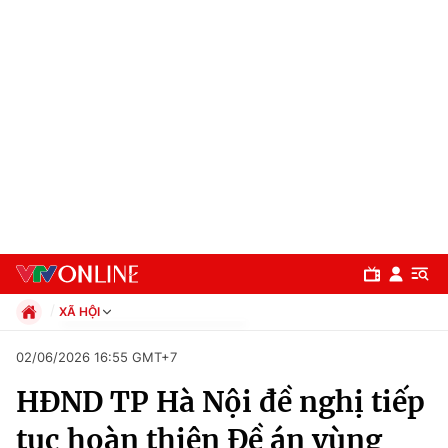
XÃ HỘI
Chính trị
02/06/2026 16:55 GMT+7
Xã hội
HĐND TP Hà Nội đề nghị tiếp
Pháp luật
Chuyên mục
Kinh tế
tục hoàn thiện Đề án vùng
Thể thao