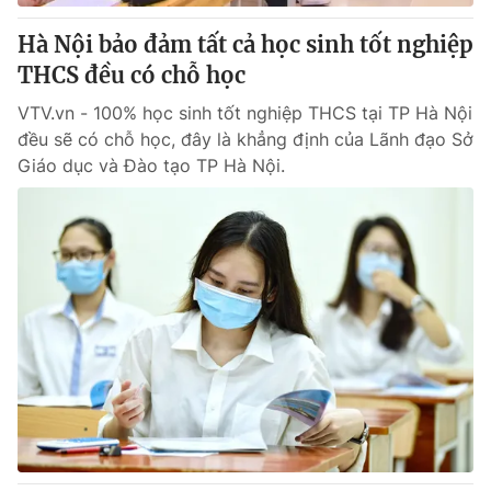
Hà Nội bảo đảm tất cả học sinh tốt nghiệp
® Cấm sao chép dưới mọi hình thức nếu không có sự chấp
THCS đều có chỗ học
thuận bằng văn bản. Ghi rõ nguồn VTV.vn khi phát hành lại
thông tin từ website này.
VTV.vn - 100% học sinh tốt nghiệp THCS tại TP Hà Nội
đều sẽ có chỗ học, đây là khẳng định của Lãnh đạo Sở
Giáo dục và Đào tạo TP Hà Nội.