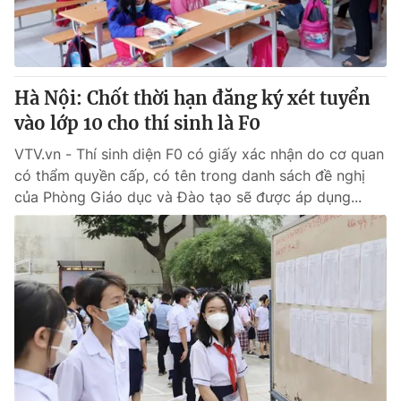
Giao lưu trực tuyến
Sản phẩm
Lịch phát sóng
Thị trường
Tư vấn
Hà Nội: Chốt thời hạn đăng ký xét tuyển
Chuyên mục khác
vào lớp 10 cho thí sinh là F0
Emagazine
Podcast
VTV.vn - Thí sinh diện F0 có giấy xác nhận do cơ quan
có thẩm quyền cấp, có tên trong danh sách đề nghị
của Phòng Giáo dục và Đào tạo sẽ được áp dụng...
Photo
Infographic
Video
Shorts video
VTV Money
VTV Thể thao
VTV Sức khoẻ
Bất động sản