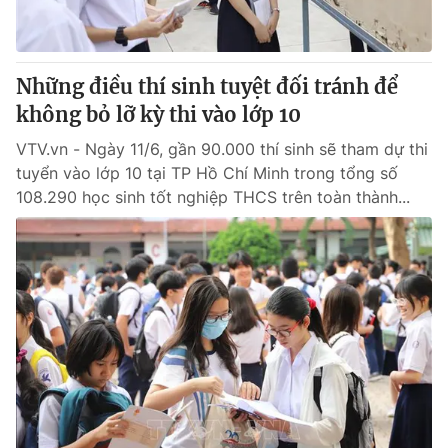
Thị trường 24h
Tấm lòng Việt
VTV4
Vươn mình bằng AI
Những điều thí sinh tuyệt đối tránh để
không bỏ lỡ kỳ thi vào lớp 10
VTV9
VTV8
VTV.vn - Ngày 11/6, gần 90.000 thí sinh sẽ tham dự thi
tuyển vào lớp 10 tại TP Hồ Chí Minh trong tổng số
Liên hệ tòa soạn
English
108.290 học sinh tốt nghiệp THCS trên toàn thành...
THỜI BÁO VTV
Theo dõi báo trên
Cơ quan chủ quản:
Đài Truyền hình Việt Nam
Cơ quan báo chí:
Thời báo VTV