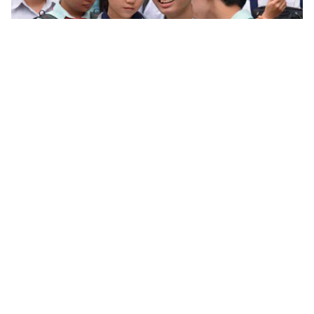
Tin mới
Video
Live
Emagazine
Trang chủ
Mách nước nhà trường, phụ huynh “hạ
nhiệt” cho học sinh trong kỳ thi “nóng”
nhất năm
VTV.vn - Trong nỗ lực giảm nhiệt cho các thí sinh,
nhiều nhà trường đang có các giải pháp đồng hành
tiếp sức. Còn các phụ huynh dĩ nhiên cũng không...