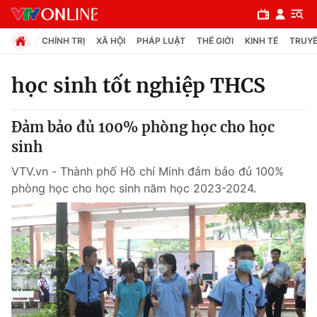
CHÍNH TRỊ
XÃ HỘI
PHÁP LUẬT
THẾ GIỚI
KINH TẾ
TRUYỀ
học sinh tốt nghiệp THCS
Chuyên mục
Đảm bảo đủ 100% phòng học cho học
Chính trị
sinh
VTV.vn - Thành phố Hồ chí Minh đảm bảo đủ 100%
Xã hội
phòng học cho học sinh năm học 2023-2024.
Pháp luật
Y tế
Thế giới