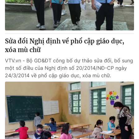
Tin tức
Kinh tế
Thế giới đó đây
Tài chính
Dữ liệu và đời sống
Câu chuyện quốc tế
Thị trường
Sửa đổi Nghị định về phổ cập giáo dục,
Truyền hình
xóa mù chữ
Góc doanh nghiệp
VTV.vn - Bộ GD&ĐT công bố dự thảo sửa đổi, bổ sung
Phim VTV
Giải trí
một số điều của Nghị định số 20/2014/NĐ-CP ngày
Hậu trường
24/3/2014 về phổ cập giáo dục, xóa mù chữ.
Điện ảnh
Đời sống
Nhân vật
Âm nhạc
Du lịch
Khán giả
Giáo dục
Sao
Làm đẹp
Giải sao mai
Tuyển sinh
Công nghệ
Chất lượng cuộc sống
Học trực tuyến
Hitech Công nghệ tương lai