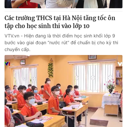
Giấy phép hoạt động báo in và báo điện tử số 483/GP-BTTTT
cấp ngày 29/12/2023
Các trường THCS tại Hà Nội tăng tốc ôn
Tổng Biên tập:
Vũ Thanh Thủy
tập cho học sinh thi vào lớp 10
Phó Tổng Biên tập:
Nguyễn Thị Mỹ Hạnh, Phạm Quốc Thắng,
Nguyễn Trọng Ninh
VTV.vn - Hiện đang là thời điểm học sinh khối lớp 9
Tổng đài VTV:
024.38 355 931 - 024.38 355 932
bước vào giai đoạn “nước rút” để chuẩn bị cho kỳ thi
Ðiện thoại Thời báo VTV:
024.66 897 897
chuyển cấp.
Email:
toasoan@vtv.vn
Liên hệ quảng cáo:
024-7300.7108