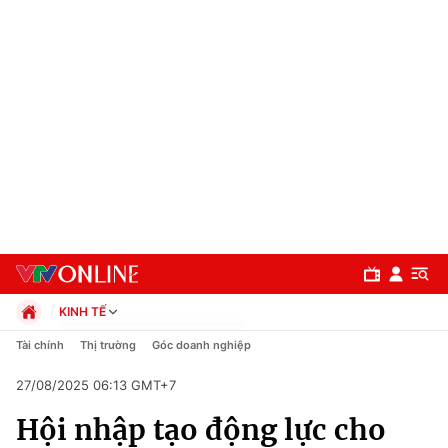
KINH TẾ
Chính trị
Tài chính
Thị trường
Góc doanh nghiệp
Xã hội
27/08/2025 06:13 GMT+7
Pháp luật
Chuyên mục
Kinh tế
Hội nhập tạo động lực cho
Thể thao