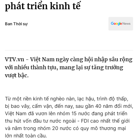
Chính trị
phát triển kinh tế
Truyền hình
Văn hóa - Giải trí
Xã hội
Y tế
Ban Thời sự
Đời sống
Pháp luật
Công nghệ
Giáo dục
Y tế
VTV.vn - Việt Nam ngày càng hội nhập sâu rộng
với nhiều thành tựu, mang lại sự tăng trưởng
Thế giới
vượt bậc.
Tin tức
Kinh tế
Thế giới đó đây
Từ một nền kinh tế nghèo nàn, lạc hậu, trình độ thấp,
Tài chính
bị bao vây, cấm vận, đến nay, sau gần 40 năm đổi mới,
Dữ liệu và đời sống
Câu chuyện quốc tế
Việt Nam đã vươn lên nhóm 15 nước đang phát triển
Thị trường
thu hút vốn đầu tư nước ngoài - FDI cao nhất thế giới
Truyền hình
và nằm trong nhóm 20 nước có quy mô thương mại
Góc doanh nghiệp
lớn nhất toàn cầu.