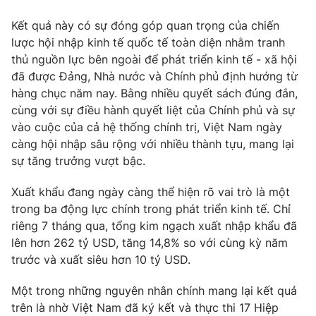
Phim VTV
Giải trí
Kết quả này có sự đóng góp quan trọng của chiến
Hậu trường
lược hội nhập kinh tế quốc tế toàn diện nhằm tranh
Điện ảnh
Đời sống
thủ nguồn lực bên ngoài để phát triển kinh tế - xã hội
Nhân vật
Âm nhạc
đã được Đảng, Nhà nước và Chính phủ định hướng từ
Du lịch
Khán giả
hàng chục năm nay. Bằng nhiều quyết sách đúng đắn,
Giáo dục
Sao
cùng với sự điều hành quyết liệt của Chính phủ và sự
Làm đẹp
Giải sao mai
Tuyển sinh
vào cuộc của cả hệ thống chính trị, Việt Nam ngày
Công nghệ
Chất lượng cuộc sống
càng hội nhập sâu rộng với nhiều thành tựu, mang lại
Học trực tuyến
sự tăng trưởng vượt bậc.
Hitech Công nghệ tương lai
Giao lưu trực tuyến
Xuất khẩu đang ngày càng thể hiện rõ vai trò là một
Sản phẩm
trong ba động lực chính trong phát triển kinh tế. Chỉ
Lịch phát sóng
Thị trường
riêng 7 tháng qua, tổng kim ngạch xuất nhập khẩu đã
lên hơn 262 tỷ USD, tăng 14,8% so với cùng kỳ năm
Tư vấn
trước và xuất siêu hơn 10 tỷ USD.
Chuyên mục khác
Một trong những nguyên nhân chính mang lại kết quả
Emagazine
Podcast
trên là nhờ Việt Nam đã ký kết và thực thi 17 Hiệp