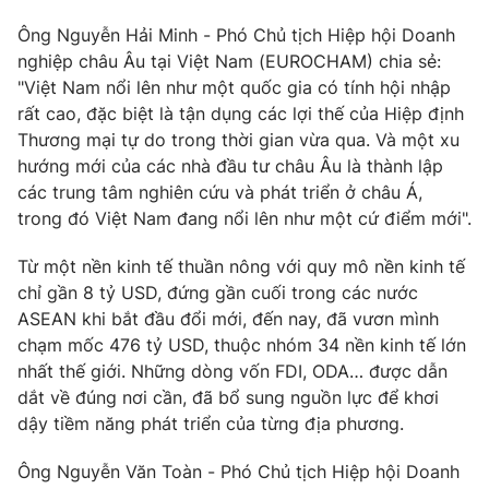
Ông Nguyễn Hải Minh - Phó Chủ tịch Hiệp hội Doanh
nghiệp châu Âu tại Việt Nam (EUROCHAM) chia sẻ:
"Việt Nam nổi lên như một quốc gia có tính hội nhập
THỜI BÁO VTV
rất cao, đặc biệt là tận dụng các lợi thế của Hiệp định
Thương mại tự do trong thời gian vừa qua. Và một xu
hướng mới của các nhà đầu tư châu Âu là thành lập
các trung tâm nghiên cứu và phát triển ở châu Á,
Theo dõi báo trên
trong đó Việt Nam đang nổi lên như một cứ điểm mới".
Từ một nền kinh tế thuần nông với quy mô nền kinh tế
Cơ quan chủ quản:
Đài Truyền hình Việt Nam
chỉ gần 8 tỷ USD, đứng gần cuối trong các nước
Cơ quan báo chí:
Thời báo VTV
ASEAN khi bắt đầu đổi mới, đến nay, đã vươn mình
Giấy phép hoạt động báo in và báo điện tử số 483/GP-BTTTT
chạm mốc 476 tỷ USD, thuộc nhóm 34 nền kinh tế lớn
cấp ngày 29/12/2023
nhất thế giới. Những dòng vốn FDI, ODA… được dẫn
Tổng Biên tập:
Vũ Thanh Thủy
dắt về đúng nơi cần, đã bổ sung nguồn lực để khơi
Phó Tổng Biên tập:
Nguyễn Thị Mỹ Hạnh, Phạm Quốc Thắng,
dậy tiềm năng phát triển của từng địa phương.
Nguyễn Trọng Ninh
Tổng đài VTV:
Ông Nguyễn Văn Toàn - Phó Chủ tịch Hiệp hội Doanh
024.38 355 931 - 024.38 355 932