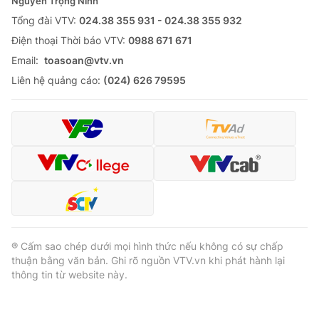
Nguyễn Trọng Ninh
Tổng đài VTV:
024.38 355 931 - 024.38 355 932
Ðiện thoại Thời báo VTV:
0988 671 671
Email:
toasoan@vtv.vn
Liên hệ quảng cáo:
(024) 626 79595
® Cấm sao chép dưới mọi hình thức nếu không có sự chấp
thuận bằng văn bản. Ghi rõ nguồn VTV.vn khi phát hành lại
thông tin từ website này.