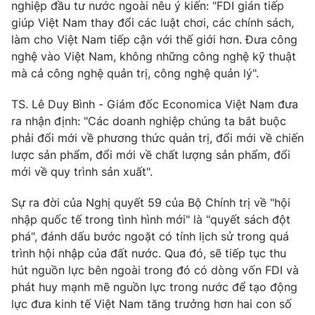
nghiệp đầu tư nước ngoài nêu ý kiến: "FDI gián tiếp
Ðiện thoại Thời báo VTV:
024.66 897 897
giúp Việt Nam thay đổi các luật chơi, các chính sách,
Email:
toasoan@vtv.vn
làm cho Việt Nam tiếp cận với thế giới hơn. Đưa công
Liên hệ quảng cáo:
024-7300.7108
nghệ vào Việt Nam, không những công nghệ kỹ thuật
mà cả công nghệ quản trị, công nghệ quản lý".
TS. Lê Duy Bình - Giám đốc Economica Việt Nam đưa
ra nhận định: "Các doanh nghiệp chúng ta bắt buộc
phải đổi mới về phương thức quản trị, đổi mới về chiến
lược sản phẩm, đổi mới về chất lượng sản phẩm, đổi
mới về quy trình sản xuất".
Sự ra đời của Nghị quyết 59 của Bộ Chính trị về "hội
nhập quốc tế trong tình hình mới" là "quyết sách đột
phá", đánh dấu bước ngoặt có tính lịch sử trong quá
® Cấm sao chép dưới mọi hình thức nếu không có sự chấp
trình hội nhập của đất nước. Qua đó, sẽ tiếp tục thu
thuận bằng văn bản. Ghi rõ nguồn VTV.vn khi phát hành lại
hút nguồn lực bên ngoài trong đó có dòng vốn FDI và
thông tin từ website này.
phát huy mạnh mẽ nguồn lực trong nước để tạo động
lực đưa kinh tế Việt Nam tăng trưởng hơn hai con số