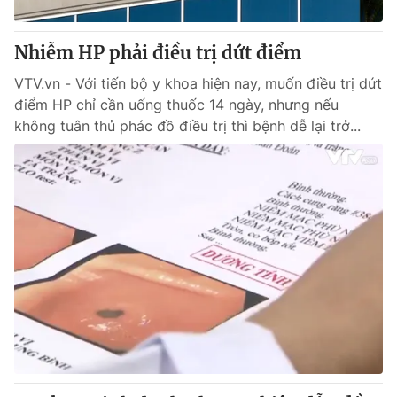
Giấy phép hoạt động báo in và báo điện tử số 483/GP-BTTTT
cấp ngày 29/12/2023
Nhiễm HP phải điều trị dứt điểm
Tổng Biên tập:
Vũ Thanh Thủy
Phó Tổng Biên tập:
VTV.vn - Với tiến bộ y khoa hiện nay, muốn điều trị dứt
Nguyễn Thị Mỹ Hạnh, Phạm Quốc Thắng,
Nguyễn Trọng Ninh
điểm HP chỉ cần uống thuốc 14 ngày, nhưng nếu
Tổng đài VTV:
024.38 355 931 - 024.38 355 932
không tuân thủ phác đồ điều trị thì bệnh dễ lại trở...
Ðiện thoại Thời báo VTV:
024.66 897 897
Email:
toasoan@vtv.vn
Liên hệ quảng cáo:
024-7300.7108