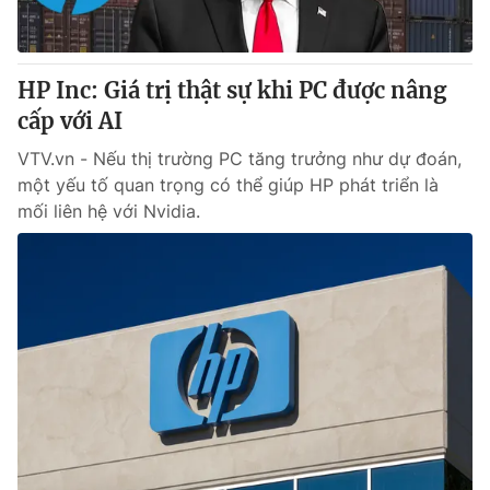
Thị trường 24h
Tấm lòng Việt
VTV4
Vươn mình bằng AI
HP Inc: Giá trị thật sự khi PC được nâng
cấp với AI
VTV9
VTV8
VTV.vn - Nếu thị trường PC tăng trưởng như dự đoán,
một yếu tố quan trọng có thể giúp HP phát triển là
Liên hệ tòa soạn
English
mối liên hệ với Nvidia.
THỜI BÁO VTV
Theo dõi báo trên
Cơ quan chủ quản:
Đài Truyền hình Việt Nam
Cơ quan báo chí:
Thời báo VTV