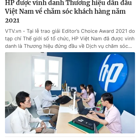
HP được vinh danh Thương hiệu dẫn đầu
Việt Nam về chăm sóc khách hàng năm
® Cấm sao chép dưới mọi hình thức nếu không có sự chấp
2021
thuận bằng văn bản. Ghi rõ nguồn VTV.vn khi phát hành lại
thông tin từ website này.
VTV.vn - Tại lễ trao giải Editor’s Choice Award 2021 do
tạp chí Thế giới số tổ chức, HP Việt Nam đã được vinh
danh là Thương hiệu đứng đầu về Dịch vụ chăm sóc...