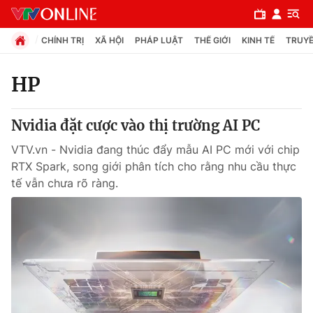
CHÍNH TRỊ
XÃ HỘI
PHÁP LUẬT
THẾ GIỚI
KINH TẾ
TRUYỀ
HP
Chuyên mục
Nvidia đặt cược vào thị trường AI PC
Chính trị
VTV.vn - Nvidia đang thúc đẩy mẫu AI PC mới với chip
RTX Spark, song giới phân tích cho rằng nhu cầu thực
Xã hội
tế vẫn chưa rõ ràng.
Pháp luật
Y tế
Thế giới