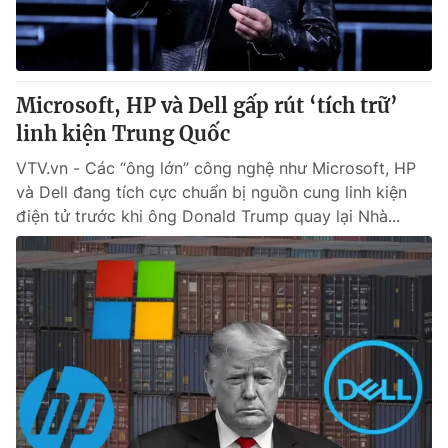
Giao lưu trực tuyến
Sản phẩm
Lịch phát sóng
Thị trường
Tư vấn
Microsoft, HP và Dell gấp rút ‘tích trữ’
linh kiện Trung Quốc
Chuyên mục khác
Emagazine
VTV.vn - Các “ông lớn” công nghệ như Microsoft, HP
Podcast
và Dell đang tích cực chuẩn bị nguồn cung linh kiện
điện tử trước khi ông Donald Trump quay lại Nhà...
Photo
Infographic
Video
Shorts video
VTV Money
VTV Thể thao
VTV Sức khoẻ
Bất động sản