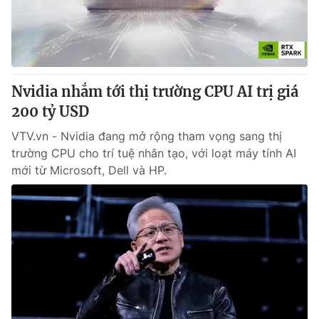
Tin tức
Kinh tế
Thế giới đó đây
Tài chính
Dữ liệu và đời sống
Câu chuyện quốc tế
Thị trường
Nvidia nhắm tới thị trường CPU AI trị giá
200 tỷ USD
Truyền hình
Góc doanh nghiệp
VTV.vn - Nvidia đang mở rộng tham vọng sang thị
Phim VTV
Giải trí
trường CPU cho trí tuệ nhân tạo, với loạt máy tính AI
Hậu trường
mới từ Microsoft, Dell và HP.
Điện ảnh
Đời sống
Nhân vật
Âm nhạc
Du lịch
Khán giả
Giáo dục
Sao
Làm đẹp
Giải sao mai
Tuyển sinh
Công nghệ
Chất lượng cuộc sống
Học trực tuyến
Hitech Công nghệ tương lai