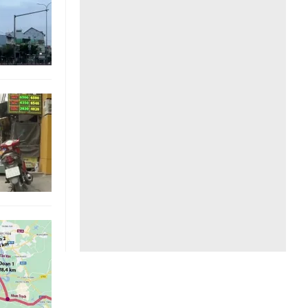
Liên hệ toà soạn
hệ tương lai