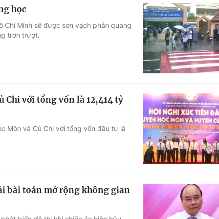
ng học
 Hồ Chí Minh sẽ được sơn vạch phản quang
g trơn trượt.
Chi với tổng vốn là 12,414 tỷ
c Môn và Củ Chi với tổng vốn đầu tư là
iải bài toán mở rộng không gian
hát triển đô thị khi chiếc áo hiện hữu