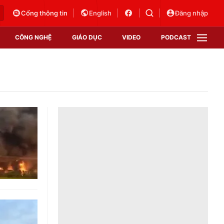
Cổng thông tin
English
Đăng nhập
CÔNG NGHỆ
GIÁO DỤC
VIDEO
PODCAST
VTV Money
VTV Thể thao
VTV Sức khoẻ
Bất động sản
Thị trường 24h
Tấm lòng Việt
Vươn mình bằng AI
VTV4
VTV8
VTV9
Lịch phát sóng
Giao lưu trực tuyến
Sự kiện