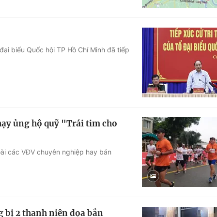
ại biểu Quốc hội TP Hồ Chí Minh đã tiếp
ạy ủng hộ quỹ "Trái tim cho
goài các VĐV chuyên nghiệp hay bán
g bị 2 thanh niên dọa bắn