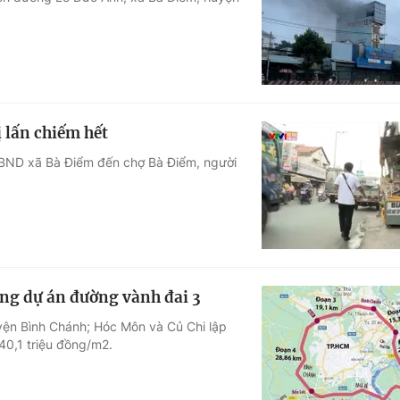
Góc ảnh
Giáo dục
Công nghệ
Tuyển sinh
Hitech Công ng
ị lấn chiếm hết
Học trực tuyến
Sản phẩm
UBND xã Bà Điểm đến chợ Bà Điểm, người
g
Thị trường
Tư vấn
ng dự án đường vành đai 3
ện Bình Chánh; Hóc Môn và Củ Chi lập
 40,1 triệu đồng/m2.