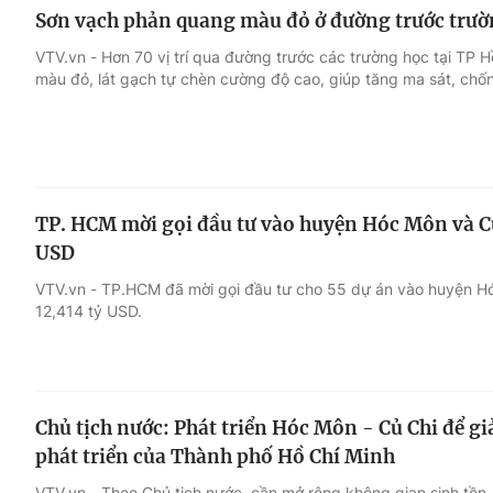
Sơn vạch phản quang màu đỏ ở đường trước trườ
VTV.vn - Hơn 70 vị trí qua đường trước các trường học tại TP
màu đỏ, lát gạch tự chèn cường độ cao, giúp tăng ma sát, chốn
TP. HCM mời gọi đầu tư vào huyện Hóc Môn và Củ 
USD
VTV.vn - TP.HCM đã mời gọi đầu tư cho 55 dự án vào huyện Hó
12,414 tỷ USD.
Chủ tịch nước: Phát triển Hóc Môn - Củ Chi để g
phát triển của Thành phố Hồ Chí Minh
VTV.vn - Theo Chủ tịch nước, cần mở rộng không gian sinh tồn, p