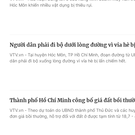
Hóc Môn khiến nhiều vật dụng bị thiêu rụi.
Giải trí
Đời sống
Điện ảnh
Du lịch
Người dân phải đi bộ dưới lòng đường vì vỉa hè b
Âm nhạc
Làm đẹp
VTV.vn - Tại huyện Hóc Môn, TP Hồ Chí Minh, đoạn đường từ 
dân phải đi bộ xuống lòng đường vì vỉa hè bị lấn chiếm hết.
Sao
Chất lượng cuộc sốn
Thành phố Hồ Chí Minh công bố giá đất bồi thườ
VTV.vn - Theo dự toán do UBND thành phố Thủ Đức và các huy
đơn giá bồi thường, hỗ trợ đối với đất ở được tạm tính từ 18,7 -