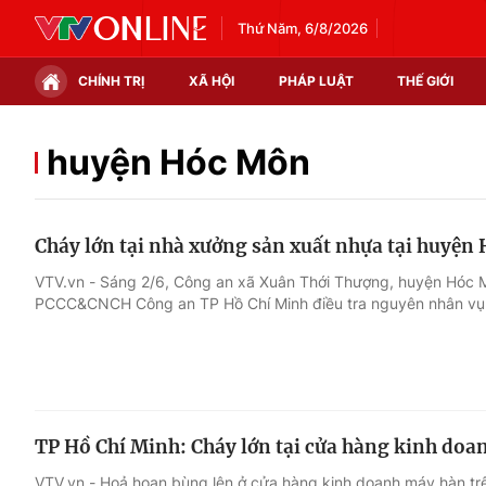
Thứ Năm, 6/8/2026
CHÍNH TRỊ
XÃ HỘI
PHÁP LUẬT
THẾ GIỚI
Chính trị
Xã hội
huyện Hóc Môn
Thế giới
Kinh tế
Cháy lớn tại nhà xưởng sản xuất nhựa tại huyện
Tin tức
Tài chính
VTV.vn - Sáng 2/6, Công an xã Xuân Thới Thượng, huyện Hóc 
PCCC&CNCH Công an TP Hồ Chí Minh điều tra nguyên nhân vụ 
Thế giới đó đây
Thị trường
Câu chuyện quốc tế
Góc doanh nghiệp
Dữ liệu và đời sống
TP Hồ Chí Minh: Cháy lớn tại cửa hàng kinh do
VTV.vn - Hoả hoạn bùng lên ở cửa hàng kinh doanh máy hàn t