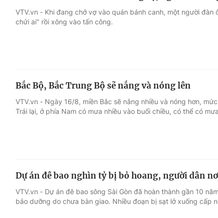
VTV.vn - Khi đang chở vợ vào quán bánh canh, một người đàn ôn
chửi ai" rồi xông vào tấn công.
Bắc Bộ, Bắc Trung Bộ sẽ nắng và nóng lên
VTV.vn - Ngày 16/8, miền Bắc sẽ nắng nhiều và nóng hơn, mức 
Trái lại, ở phía Nam có mưa nhiều vào buổi chiều, có thể có mư
Dự án đê bao nghìn tỷ bị bỏ hoang, người dân nơ
VTV.vn - Dự án đê bao sông Sài Gòn đã hoàn thành gần 10 năm
bảo dưỡng do chưa bàn giao. Nhiều đoạn bị sạt lở xuống cấp n