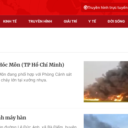
Truyền hình trực tuyến
KINH TẾ
TRUYỀN HÌNH
GIẢI TRÍ
Y TẾ
ĐỜI SỐNG
Pháp luật
Y tế
Truyền hình
Multimedia
 Hóc Môn (TP Hồ Chí Minh)
Phim VTV
Video
Môn đang phối hợp với Phòng Cảnh sát
cháy lớn tại xưởng nhựa.
Hậu trường
Shorts video
Nhân vật
Podcast
Khán giả
EMagazine
Giải sao mai
Photo
anh máy hàn
Infographic
rên đường Lê Đức Anh, xã Bà Điểm, huyện