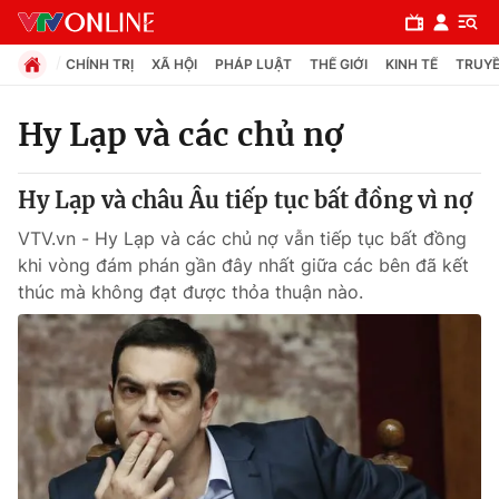
CHÍNH TRỊ
XÃ HỘI
PHÁP LUẬT
THẾ GIỚI
KINH TẾ
TRUYỀ
Hy Lạp và các chủ nợ
Chuyên mục
Hy Lạp và châu Âu tiếp tục bất đồng vì nợ
Chính trị
VTV.vn - Hy Lạp và các chủ nợ vẫn tiếp tục bất đồng
khi vòng đám phán gần đây nhất giữa các bên đã kết
Xã hội
thúc mà không đạt được thỏa thuận nào.
Pháp luật
Y tế
Thế giới