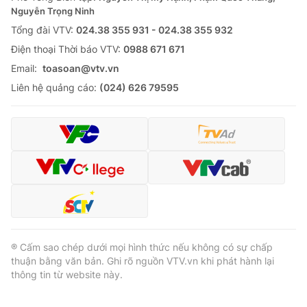
Thị trường 24h
Tấm lòng Việt
Nguyễn Trọng Ninh
Tổng đài VTV:
024.38 355 931 - 024.38 355 932
VTV4
Vươn mình bằng AI
Ðiện thoại Thời báo VTV:
0988 671 671
Email:
toasoan@vtv.vn
VTV9
VTV8
Liên hệ quảng cáo:
(024) 626 79595
Liên hệ tòa soạn
English
THỜI BÁO VTV
® Cấm sao chép dưới mọi hình thức nếu không có sự chấp
thuận bằng văn bản. Ghi rõ nguồn VTV.vn khi phát hành lại
Theo dõi báo trên
thông tin từ website này.
Cơ quan chủ quản:
Đài Truyền hình Việt Nam