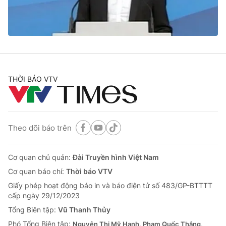
Giao lưu trực tuyến
Sản phẩm
Lịch phát sóng
Thị trường
Tư vấn
Chuyên mục khác
THỜI BÁO VTV
Emagazine
Podcast
Photo
Infographic
Theo dõi báo trên
Video
Shorts video
Cơ quan chủ quản:
Đài Truyền hình Việt Nam
Cơ quan báo chí:
Thời báo VTV
VTV Money
VTV Thể thao
Giấy phép hoạt động báo in và báo điện tử số 483/GP-BTTTT
cấp ngày 29/12/2023
VTV Sức khoẻ
Bất động sản
Tổng Biên tập:
Vũ Thanh Thủy
Phó Tổng Biên tập:
Nguyễn Thị Mỹ Hạnh, Phạm Quốc Thắng,