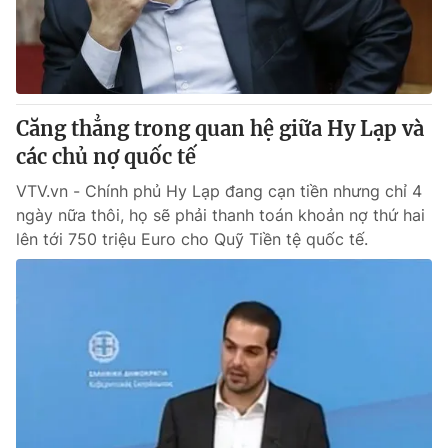
Tin tức
Kinh tế
Thế giới đó đây
Tài chính
Dữ liệu và đời sống
Câu chuyện quốc tế
Thị trường
Căng thẳng trong quan hệ giữa Hy Lạp và
các chủ nợ quốc tế
Truyền hình
Góc doanh nghiệp
VTV.vn - Chính phủ Hy Lạp đang cạn tiền nhưng chỉ 4
Phim VTV
Giải trí
ngày nữa thôi, họ sẽ phải thanh toán khoản nợ thứ hai
Hậu trường
lên tới 750 triệu Euro cho Quỹ Tiền tệ quốc tế.
Điện ảnh
Đời sống
Nhân vật
Âm nhạc
Du lịch
Khán giả
Giáo dục
Sao
Làm đẹp
Giải sao mai
Tuyển sinh
Công nghệ
Chất lượng cuộc sống
Học trực tuyến
Hitech Công nghệ tương lai