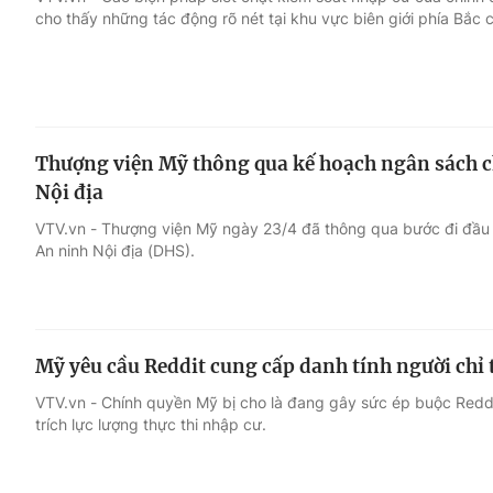
cho thấy những tác động rõ nét tại khu vực biên giới phía Bắc
Giải trí
Đời sống
Điện ảnh
Du lịch
Thượng viện Mỹ thông qua kế hoạch ngân sách c
Âm nhạc
Làm đẹp
Nội địa
VTV.vn - Thượng viện Mỹ ngày 23/4 đã thông qua bước đi đầu ti
Sao
Chất lượng cuộc sốn
An ninh Nội địa (DHS).
Mỹ yêu cầu Reddit cung cấp danh tính người chỉ 
VTV.vn - Chính quyền Mỹ bị cho là đang gây sức ép buộc Reddit
trích lực lượng thực thi nhập cư.