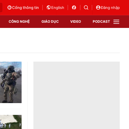
Cổng thông tin
English
Đăng nhập
CÔNG NGHỆ
GIÁO DỤC
VIDEO
PODCAST
VTV Money
VTV Thể thao
VTV Sức khoẻ
Bất động sản
Thị trường 24h
Tấm lòng Việt
Vươn mình bằng AI
VTV4
VTV8
VTV9
Lịch phát sóng
Giao lưu trực tuyến
Sự kiện