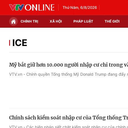
Thứ Năm, 6/8/2026
CHÍNH TRỊ
XÃ HỘI
PHÁP LUẬT
THẾ GIỚI
Chính trị
Xã hội
ICE
Thế giới
Kinh tế
Mỹ bắt giữ hơn 10.000 người nhập cư chỉ trong v
Tin tức
Tài chính
VTV.vn - Chính quyền Tổng thống Mỹ Donald Trump đang đẩy mạ
Thế giới đó đây
Thị trường
Câu chuyện quốc tế
Góc doanh nghiệp
Dữ liệu và đời sống
Chính sách kiểm soát nhập cư của Tổng thống T
VTV.vn - Các biện pháp siết chặt kiểm soát nhập cư của chín