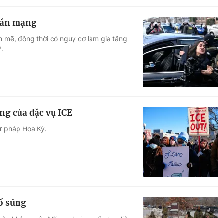
o án mạng
h mẽ, đồng thời có nguy cơ làm gia tăng
ỹ.
ng của đặc vụ ICE
Tư pháp Hoa Kỳ.
nổ súng