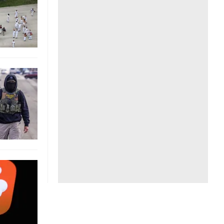
Liên hệ toà soạn
hệ tương lai