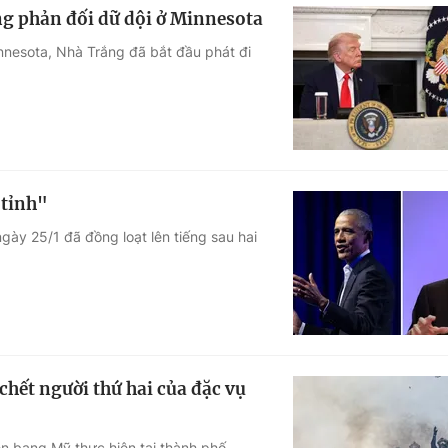
ng phản đối dữ dội ở Minnesota
nnesota, Nhà Trắng đã bắt đầu phát đi
 tỉnh"
gày 25/1 đã đồng loạt lên tiếng sau hai
hết người thứ hai của đặc vụ
ên bang Mỹ thực hiện tại thành phố