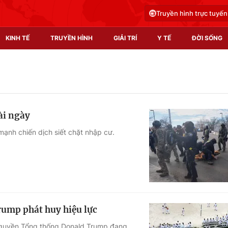
Truyền hình trực tuyến
KINH TẾ
TRUYỀN HÌNH
GIẢI TRÍ
Y TẾ
ĐỜI SỐNG
Pháp luật
Y tế
Truyền hình
Multimedia
ài ngày
Phim VTV
Video
nh chiến dịch siết chặt nhập cư.
Hậu trường
Shorts video
Nhân vật
Podcast
Khán giả
EMagazine
Giải sao mai
Photo
rump phát huy hiệu lực
Infographic
h quyền Tổng thống Donald Trump đang