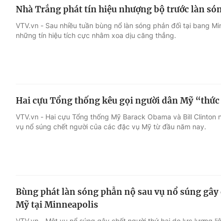
Nhà Trắng phát tín hiệu nhượng bộ trước làn só
VTV.vn - Sau nhiều tuần bùng nổ làn sóng phản đối tại bang Mi
những tín hiệu tích cực nhằm xoa dịu căng thẳng.
Hai cựu Tổng thống kêu gọi người dân Mỹ “thức
VTV.vn - Hai cựu Tổng thống Mỹ Barack Obama và Bill Clinton n
vụ nổ súng chết người của các đặc vụ Mỹ từ đầu năm nay.
Bùng phát làn sóng phẫn nộ sau vụ nổ súng gây c
Mỹ tại Minneapolis
VTV.vn - Một vụ nổ súng gây chết người thứ hai do lực lượng li