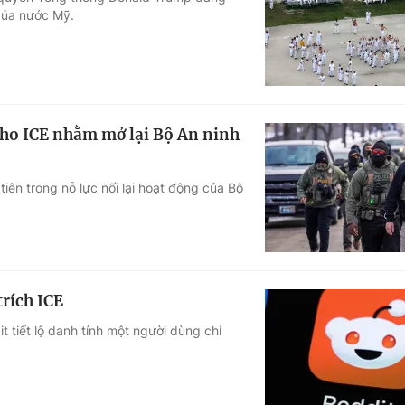
 của nước Mỹ.
Góc ảnh
Giáo dục
Công nghệ
Tuyển sinh
Hitech Công ng
ho ICE nhằm mở lại Bộ An ninh
Học trực tuyến
Sản phẩm
ên trong nỗ lực nối lại hoạt động của Bộ
g
Thị trường
Tư vấn
trích ICE
 tiết lộ danh tính một người dùng chỉ