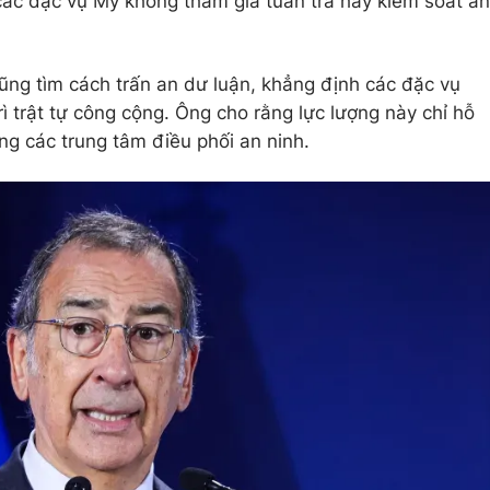
ác đặc vụ Mỹ không tham gia tuần tra hay kiểm soát an
cũng tìm cách trấn an dư luận, khẳng định các đặc vụ
ì trật tự công cộng. Ông cho rằng lực lượng này chỉ hỗ
ng các trung tâm điều phối an ninh.