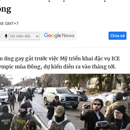
ông
Góc ảnh
:38 GMT+7
Giáo dục
Công nghệ
Chia sẻ
Tuyển sinh
Hitech Công ng
Học trực tuyến
Sản phẩm
 ứng gay gắt trước việc Mỹ triển khai đặc vụ ICE
g
Thị trường
ympic mùa Đông, dự kiến diễn ra vào tháng tới.
Tư vấn