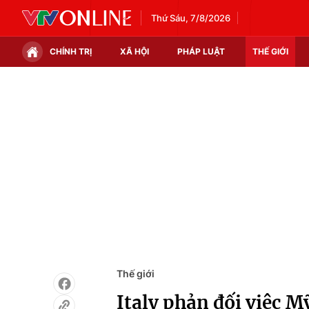
Thứ Sáu, 7/8/2026
CHÍNH TRỊ
XÃ HỘI
PHÁP LUẬT
THẾ GIỚI
Chính trị
Xã hội
Thế giới
Kinh tế
Tin tức
Tài chính
Thế giới đó đây
Thị trường
Câu chuyện quốc tế
Góc doanh nghiệp
Dữ liệu và đời sống
Thế giới
Italy phản đối việc M