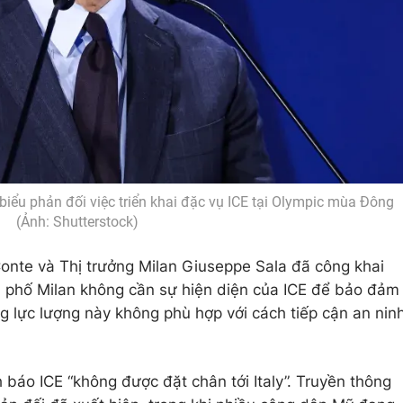
biểu phản đối việc triển khai đặc vụ ICE tại Olympic mùa Đông
(Ảnh: Shutterstock)
Conte và Thị trưởng Milan Giuseppe Sala đã công khai
h phố Milan không cần sự hiện diện của ICE để bảo đảm
g lực lượng này không phù hợp với cách tiếp cận an nin
h báo ICE “không được đặt chân tới Italy”. Truyền thông