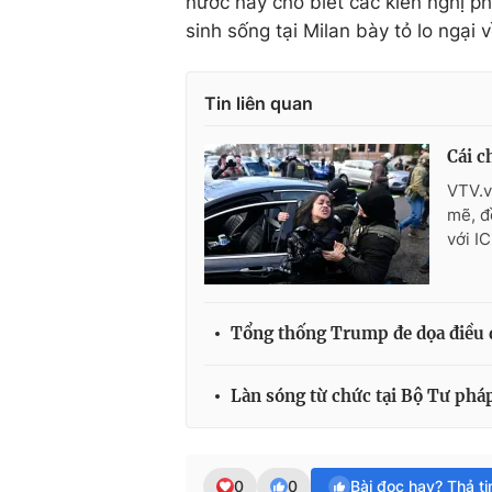
nước này cho biết các kiến nghị p
sinh sống tại Milan bày tỏ lo ngại
Tin liên quan
Cái c
VTV.v
mẽ, đ
với I
Tổng thống Trump đe dọa điều đ
Làn sóng từ chức tại Bộ Tư phá
0
0
Bài đọc hay? Thả t