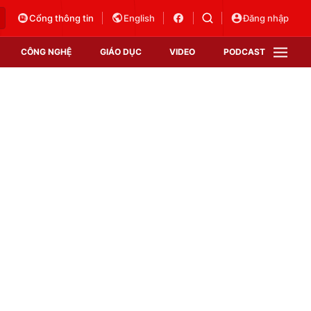
Cổng thông tin
English
Đăng nhập
CÔNG NGHỆ
GIÁO DỤC
VIDEO
PODCAST
VTV Money
VTV Thể thao
VTV Sức khoẻ
Bất động sản
Thị trường 24h
Tấm lòng Việt
Vươn mình bằng AI
VTV4
VTV8
VTV9
Lịch phát sóng
Giao lưu trực tuyến
Sự kiện