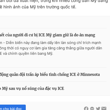
hản đối đã xuất hiện, trong khi nhiều công dân Mỹ đang
 về hình ảnh của Mỹ trên trường quốc tế.
hết của người di cư bị ICE Mỹ giam giữ là do án mạng
n - Diễn biến này đang làm dấy lên làn sóng chỉ trích mạnh
ồng thời có nguy cơ làm gia tăng căng thẳng giữa người dân
CE và chính quyền liên bang Mỹ.
ộng quân đội trấn áp biểu tình chống ICE ở Minnesota
p Mỹ sau vụ nổ súng của đặc vụ ICE
im cho bài đọc