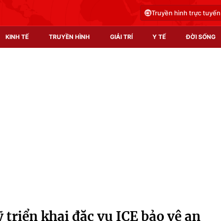
Truyền hình trực tuyến
KINH TẾ
TRUYỀN HÌNH
GIẢI TRÍ
Y TẾ
ĐỜI SỐNG
Pháp luật
Y tế
Truyền hình
Multimedia
Phim VTV
Video
Hậu trường
Shorts video
Nhân vật
Podcast
Khán giả
EMagazine
Giải sao mai
Photo
ỹ triển khai đặc vụ ICE bảo vệ an
Infographic