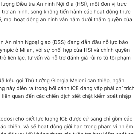
 lượng Điều tra An ninh Nội địa (HSI), một đơn vị trực
ỗ trợ an ninh, song không tiến hành các hoạt động thực
ía Mỹ, mọi hoạt động an ninh vẫn nằm dưới thẩm quyền của
n An ninh Ngoại giao (DSS) đang dẫn đầu nỗ lực bảo
ympic ở Milan, với sự phối hợp của HSI và chính quyền
rò liên lạc, tư vấn và hỗ trợ đánh giá rủi ro từ tội phạm
y đã kêu gọi Thủ tướng Giorgia Meloni can thiệp, ngăn
g này diễn ra trong bối cảnh ICE đang vấp phải chỉ tríc
 liên quan đến các chiến dịch siết chặt kiểm soát nhập
tedosi cho biết lực lượng ICE được cử sang chỉ gồm các
tác chiến, và sẽ hoạt động giới hạn trong phạm vi nhiệm