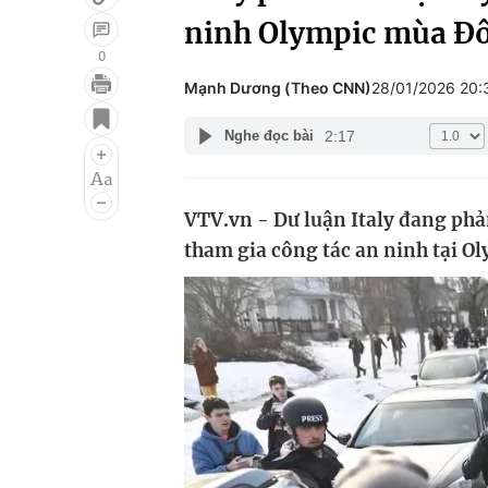
ninh Olympic mùa Đ
0
Mạnh Dương (Theo CNN)
28/01/2026 20
Giải trí
Đời sống
2:17
Nghe đọc bài
Điện ảnh
Du lịch
Âm nhạc
Làm đẹp
VTV.vn - Dư luận Italy đang phản
Sao
Chất lượng cuộc sốn
tham gia công tác an ninh tại Ol