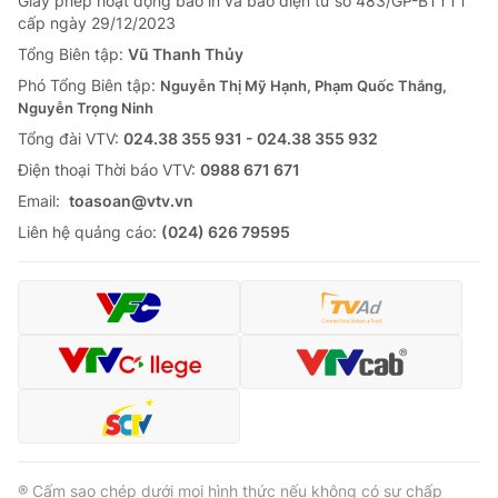
Giấy phép hoạt động báo in và báo điện tử số 483/GP-BTTTT
cấp ngày 29/12/2023
Tổng Biên tập:
Vũ Thanh Thủy
Phó Tổng Biên tập:
Nguyễn Thị Mỹ Hạnh, Phạm Quốc Thắng,
Nguyễn Trọng Ninh
Tổng đài VTV:
024.38 355 931 - 024.38 355 932
Ðiện thoại Thời báo VTV:
0988 671 671
Email:
toasoan@vtv.vn
Liên hệ quảng cáo:
(024) 626 79595
® Cấm sao chép dưới mọi hình thức nếu không có sự chấp