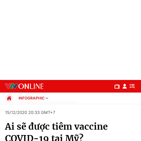
INFOGRAPHIC
Chính trị
15/12/2020 20:33 GMT+7
Xã hội
Ai sẽ được tiêm vaccine
Pháp luật
Chuyên mục
Kinh tế
COVID-19 tại Mỹ?
Thể thao