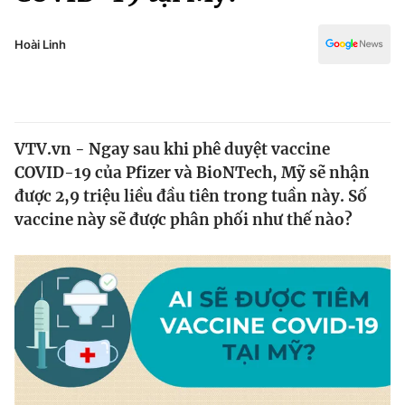
Chính trị
Truyền hình
Văn hóa - Giải trí
Hoài Linh
Xã hội
Y tế
Đời sống
Pháp luật
Công nghệ
Giáo dục
VTV.vn - Ngay sau khi phê duyệt vaccine
Y tế
COVID-19 của Pfizer và BioNTech, Mỹ sẽ nhận
được 2,9 triệu liều đầu tiên trong tuần này. Số
Thế giới
vaccine này sẽ được phân phối như thế nào?
Tin tức
Kinh tế
Thế giới đó đây
Tài chính
Dữ liệu và đời sống
Câu chuyện quốc tế
Thị trường
Truyền hình
Góc doanh nghiệp