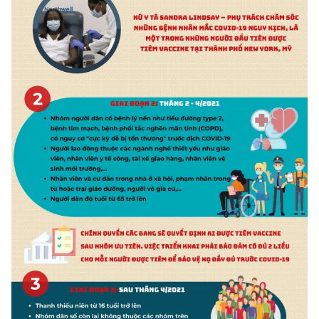
Photo
Infographic
Video
Shorts video
VTV Money
VTV Thể thao
VTV Sức khoẻ
Bất động sản
Thị trường 24h
Tấm lòng Việt
VTV4
Vươn mình bằng AI
VTV9
VTV8
Liên hệ tòa soạn
English