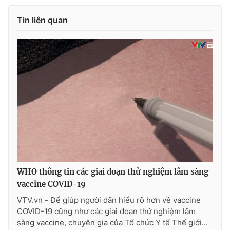
Ðiện thoại Thời báo VTV:
024.66 897 897
Tin liên quan
Email:
toasoan@vtv.vn
Liên hệ quảng cáo:
024-7300.7108
WHO thông tin các giai đoạn thử nghiệm lâm sàng
® Cấm sao chép dưới mọi hình thức nếu không có sự chấp
vaccine COVID-19
thuận bằng văn bản. Ghi rõ nguồn VTV.vn khi phát hành lại
thông tin từ website này.
VTV.vn - Để giúp người dân hiểu rõ hơn về vaccine
COVID-19 cũng như các giai đoạn thử nghiệm lâm
sàng vaccine, chuyên gia của Tổ chức Y tế Thế giới...