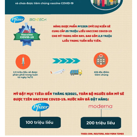
THỜI BÁO VTV
Theo dõi báo trên
Cơ quan chủ quản:
Đài Truyền hình Việt Nam
Cơ quan báo chí:
Thời báo VTV
Giấy phép hoạt động báo in và báo điện tử số 483/GP-BTTTT
cấp ngày 29/12/2023
Tổng Biên tập:
Vũ Thanh Thủy
Phó Tổng Biên tập:
Nguyễn Thị Mỹ Hạnh, Phạm Quốc Thắng,
Nguyễn Trọng Ninh
Tổng đài VTV:
024.38 355 931 - 024.38 355 932