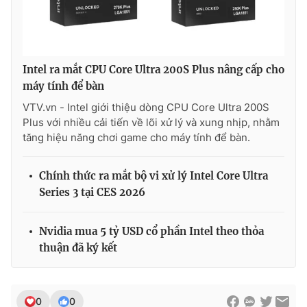
Ðiện thoại Thời báo VTV:
024.66 897 897
Email:
toasoan@vtv.vn
Liên hệ quảng cáo:
024-7300.7108
Intel ra mắt CPU Core Ultra 200S Plus nâng cấp cho
máy tính để bàn
VTV.vn - Intel giới thiệu dòng CPU Core Ultra 200S
Plus với nhiều cải tiến về lõi xử lý và xung nhịp, nhằm
tăng hiệu năng chơi game cho máy tính để bàn.
Chính thức ra mắt bộ vi xử lý Intel Core Ultra
Series 3 tại CES 2026
Nvidia mua 5 tỷ USD cổ phần Intel theo thỏa
® Cấm sao chép dưới mọi hình thức nếu không có sự chấp
thuận đã ký kết
thuận bằng văn bản. Ghi rõ nguồn VTV.vn khi phát hành lại
thông tin từ website này.
0
0