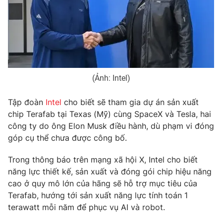
Phim VTV
Giải trí
Hậu trường
Điện ảnh
Đời sống
Nhân vật
Âm nhạc
Du lịch
Khán giả
Giáo dục
Sao
(Ảnh: Intel)
Làm đẹp
Giải sao mai
Tuyển sinh
Công nghệ
Chất lượng cuộc sống
Tập đoàn
Intel
cho biết sẽ tham gia dự án sản xuất
Học trực tuyến
chip Terafab tại Texas (Mỹ) cùng SpaceX và Tesla, hai
Hitech Công nghệ tương lai
Giao lưu trực tuyến
công ty do ông Elon Musk điều hành, dù phạm vi đóng
Sản phẩm
góp cụ thể chưa được công bố.
Lịch phát sóng
Thị trường
Trong thông báo trên mạng xã hội X, Intel cho biết
năng lực thiết kế, sản xuất và đóng gói chip hiệu năng
Tư vấn
cao ở quy mô lớn của hãng sẽ hỗ trợ mục tiêu của
Chuyên mục khác
Terafab, hướng tới sản xuất năng lực tính toán 1
terawatt mỗi năm để phục vụ AI và robot.
Emagazine
Podcast