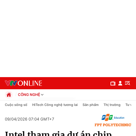
CÔNG NGHỆ
Chính trị
Cuộc sống số
HiTech Công nghệ tương lai
Sản phẩm
Thị trường
Tư vấn
Xã hội
Pháp luật
09/04/2026 07:04 GMT+7
Chuyên mục
Kinh tế
Intel tham gia dự án chip
Thể thao