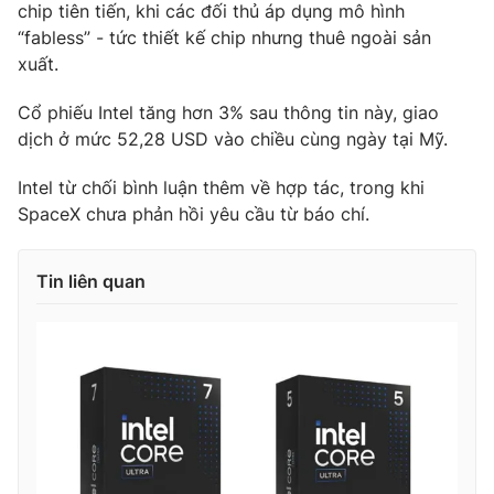
chip tiên tiến, khi các đối thủ áp dụng mô hình
“fabless” - tức thiết kế chip nhưng thuê ngoài sản
xuất.
THỜI BÁO VTV
Cổ phiếu Intel tăng hơn 3% sau thông tin này, giao
dịch ở mức 52,28 USD vào chiều cùng ngày tại Mỹ.
Intel từ chối bình luận thêm về hợp tác, trong khi
Theo dõi báo trên
SpaceX chưa phản hồi yêu cầu từ báo chí.
Cơ quan chủ quản:
Đài Truyền hình Việt Nam
Tin liên quan
Cơ quan báo chí:
Thời báo VTV
Giấy phép hoạt động báo in và báo điện tử số 483/GP-BTTTT
cấp ngày 29/12/2023
Tổng Biên tập:
Vũ Thanh Thủy
Phó Tổng Biên tập:
Nguyễn Thị Mỹ Hạnh, Phạm Quốc Thắng,
Nguyễn Trọng Ninh
Tổng đài VTV:
024.38 355 931 - 024.38 355 932