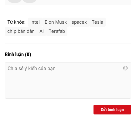
Từ khóa:
Intel
Elon Musk
spacex
Tesla
chip bán dẫn
AI
Terafab
Bình luận
(
0
)
Gửi bình luận