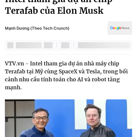
Chính trị
Truyền hình
Terafab của Elon Musk
Văn hóa - Giải trí
Xã hội
Y tế
Mạnh Dương (Theo Tech Crunch)
Đời sống
Pháp luật
Công nghệ
Giáo dục
Y tế
VTV.vn - Intel tham gia dự án nhà máy chip
Terafab tại Mỹ cùng SpaceX và Tesla, trong bối
Thế giới
cảnh nhu cầu tính toán cho AI và robot tăng
Tin tức
mạnh.
Kinh tế
Thế giới đó đây
Tài chính
Dữ liệu và đời sống
Câu chuyện quốc tế
Thị trường
Truyền hình
Góc doanh nghiệp