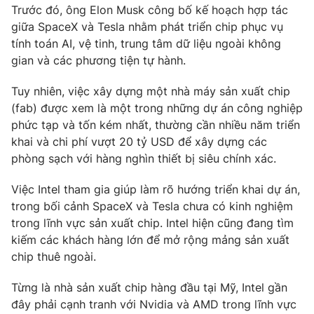
Trước đó, ông Elon Musk công bố kế hoạch hợp tác
Photo
Infographic
giữa SpaceX và Tesla nhằm phát triển chip phục vụ
tính toán AI, vệ tinh, trung tâm dữ liệu ngoài không
gian và các phương tiện tự hành.
Video
Shorts video
Tuy nhiên, việc xây dựng một nhà máy sản xuất chip
VTV Money
VTV Thể thao
(fab) được xem là một trong những dự án công nghiệp
phức tạp và tốn kém nhất, thường cần nhiều năm triển
khai và chi phí vượt 20 tỷ USD để xây dựng các
VTV Sức khoẻ
Bất động sản
phòng sạch với hàng nghìn thiết bị siêu chính xác.
Thị trường 24h
Tấm lòng Việt
Việc Intel tham gia giúp làm rõ hướng triển khai dự án,
trong bối cảnh SpaceX và Tesla chưa có kinh nghiệm
trong lĩnh vực sản xuất chip. Intel hiện cũng đang tìm
VTV4
Vươn mình bằng AI
kiếm các khách hàng lớn để mở rộng mảng sản xuất
chip thuê ngoài.
VTV9
VTV8
Từng là nhà sản xuất chip hàng đầu tại Mỹ, Intel gần
đây phải cạnh tranh với Nvidia và AMD trong lĩnh vực
Liên hệ tòa soạn
English