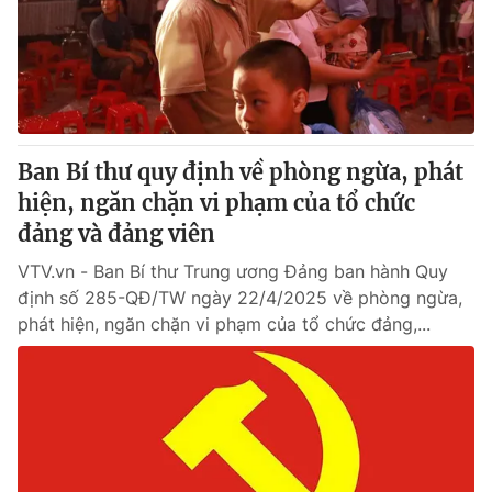
Tin tức
Kinh tế
Thế giới đó đây
Tài chính
Dữ liệu và đời sống
Câu chuyện quốc tế
Thị trường
Ban Bí thư quy định về phòng ngừa, phát
Truyền hình
Góc doanh nghiệp
hiện, ngăn chặn vi phạm của tổ chức
Phim VTV
đảng và đảng viên
Giải trí
Hậu trường
VTV.vn - Ban Bí thư Trung ương Đảng ban hành Quy
Điện ảnh
định số 285-QĐ/TW ngày 22/4/2025 về phòng ngừa,
Đời sống
Nhân vật
phát hiện, ngăn chặn vi phạm của tổ chức đảng,...
Âm nhạc
Du lịch
Khán giả
Giáo dục
Sao
Làm đẹp
Giải sao mai
Tuyển sinh
Công nghệ
Chất lượng cuộc sống
Học trực tuyến
Hitech Công nghệ tương lai