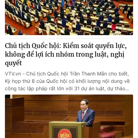
® Cấm sao chép dưới mọi hình thức nếu không có sự chấp
thuận bằng văn bản. Ghi rõ nguồn VTV.vn khi phát hành lại
thông tin từ website này.
Chủ tịch Quốc hội: Kiểm soát quyền lực,
không để lợi ích nhóm trong luật, nghị
quyết
VTV.vn - Chủ tịch Quốc hội Trần Thanh Mẫn cho biết,
Kỳ họp thứ 8 của Quốc hội có khối lượng nội dung về
công tác lập pháp rất lớn với 31 dự án luật, dự thảo...