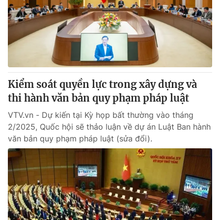
Giấy phép hoạt động báo in và báo điện tử số 483/GP-BTTTT
cấp ngày 29/12/2023
Tổng Biên tập:
Vũ Thanh Thủy
Phó Tổng Biên tập:
Nguyễn Thị Mỹ Hạnh, Phạm Quốc Thắng,
Nguyễn Trọng Ninh
Tổng đài VTV:
024.38 355 931 - 024.38 355 932
Ðiện thoại Thời báo VTV:
Kiểm soát quyền lực trong xây dựng và
024.66 897 897
Email:
thi hành văn bản quy phạm pháp luật
toasoan@vtv.vn
Liên hệ quảng cáo:
024-7300.7108
VTV.vn - Dự kiến tại Kỳ họp bất thường vào tháng
2/2025, Quốc hội sẽ thảo luận về dự án Luật Ban hành
văn bản quy phạm pháp luật (sửa đổi).