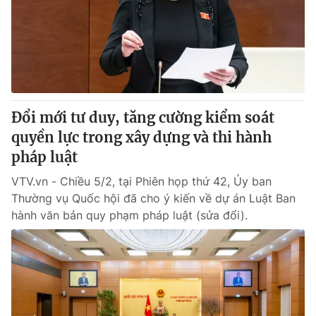
Thị trường 24h
Tấm lòng Việt
VTV4
Vươn mình bằng AI
VTV9
VTV8
Đổi mới tư duy, tăng cường kiểm soát
Liên hệ tòa soạn
English
quyền lực trong xây dựng và thi hành
pháp luật
VTV.vn - Chiều 5/2, tại Phiên họp thứ 42, Ủy ban
Thường vụ Quốc hội đã cho ý kiến về dự án Luật Ban
THỜI BÁO VTV
hành văn bản quy phạm pháp luật (sửa đổi).
Theo dõi báo trên
Cơ quan chủ quản:
Đài Truyền hình Việt Nam
Cơ quan báo chí:
Thời báo VTV