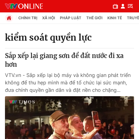
CHÍNH TRỊ
XÃ HỘI
PHÁP LUẬT
THẾ GIỚI
KINH TẾ
TRUYỀ
kiểm soát quyền lực
Chuyên mục
Sắp xếp lại giang sơn để đất nước đi xa
Chính trị
hơn
VTV.vn - Sắp xếp lại bộ máy và không gian phát triển
Xã hội
không để thu hẹp mình mà để tổ chức lại sức mạnh,
đưa chính quyền gần dân và đặt nền cho chặng...
Pháp luật
Y tế
Thế giới