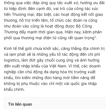
thông qua việc đáp ứng quy tắc xuất xứ, hưởng ưu đãi
Ðiện thoại Thời báo VTV:
024.66 897 897
từ hiệp định. Bên cạnh đó, vai trò của công tác xúc
Email:
toasoan@vtv.vn
tiến Thương mại, đặc biệt, các hoạt động kết nối giao
Liên hệ quảng cáo:
024-7300.7108
thương, hỗ trợ triển lãm, tổ chức các đoàn ra cũng
như đoàn vào cũng là hoạt động được Bộ Công
Thương đẩy mạnh thời gian qua. Hiện nay, kênh phân
phối qua thương mại điện tử cũng rất quan trọng".
Kinh tế thế giới chưa khởi sắc, căng thẳng địa chính trị
và lạm phát sẽ là những yếu tố tác động đến chi phí
logistics, làm đứt gãy chuỗi cung ứng và ảnh hưởng
đến xuất nhập khẩu của Việt Nam. Vì thế, các doanh
nghiệp cần chủ động đa dạng hóa thị trường xuất
khẩu, tìm kiếm những đơn hàng mới tiềm năng để
không bị phụ thuộc vào chỉ một vài quốc gia nhập
® Cấm sao chép dưới mọi hình thức nếu không có sự chấp
khẩu chính.
thuận bằng văn bản. Ghi rõ nguồn VTV.vn khi phát hành lại
thông tin từ website này.
Tin liên quan