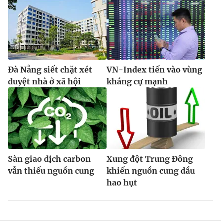
Đà Nẵng siết chặt xét
VN-Index tiến vào vùng
duyệt nhà ở xã hội
kháng cự mạnh
Sàn giao dịch carbon
Xung đột Trung Đông
vẫn thiếu nguồn cung
khiến nguồn cung dầu
hao hụt