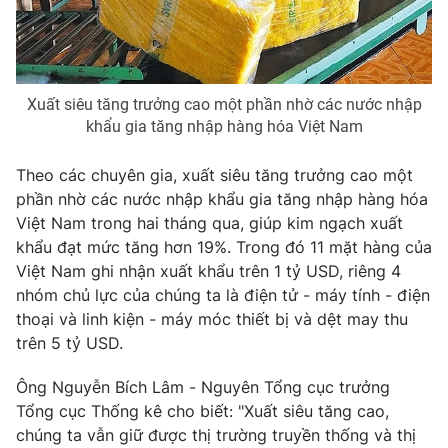
Photo
Infographic
Video
Shorts video
Xuất siêu tăng trưởng cao một phần nhờ các nước nhập
khẩu gia tăng nhập hàng hóa Việt Nam
VTV Money
VTV Thể thao
Theo các chuyên gia, xuất siêu tăng trưởng cao một
phần nhờ các nước nhập khẩu gia tăng nhập hàng hóa
VTV Sức khoẻ
Bất động sản
Việt Nam trong hai tháng qua, giúp kim ngạch xuất
khẩu đạt mức tăng hơn 19%. Trong đó 11 mặt hàng của
Thị trường 24h
Tấm lòng Việt
Việt Nam ghi nhận xuất khẩu trên 1 tỷ USD, riêng 4
nhóm chủ lực của chúng ta là điện tử - máy tính - điện
thoại và linh kiện - máy móc thiết bị và dệt may thu
VTV4
Vươn mình bằng AI
trên 5 tỷ USD.
VTV9
VTV8
Ông Nguyễn Bích Lâm - Nguyên Tổng cục trưởng
Tổng cục Thống kê cho biết: "Xuất siêu tăng cao,
chúng ta vẫn giữ được thị trường truyền thống và thị
Liên hệ tòa soạn
English