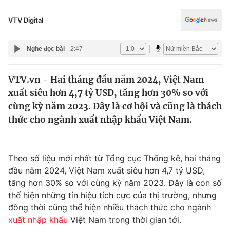
Chính trị
Truyền hình
VTV Digital
Văn hóa - Giải trí
Xã hội
Y tế
Nghe đọc bài
2:47
Đời sống
Pháp luật
Công nghệ
VTV.vn - Hai tháng đầu năm 2024, Việt Nam
Giáo dục
Y tế
xuất siêu hơn 4,7 tỷ USD, tăng hơn 30% so với
cùng kỳ năm 2023. Đây là cơ hội và cũng là thách
thức cho ngành xuất nhập khẩu Việt Nam.
Thế giới
Tin tức
Kinh tế
Theo số liệu mới nhất từ Tổng cục Thống kê, hai tháng
Thế giới đó đây
đầu năm 2024, Việt Nam xuất siêu hơn 4,7 tỷ USD,
Tài chính
Dữ liệu và đời sống
tăng hơn 30% so với cùng kỳ năm 2023. Đây là con số
Câu chuyện quốc tế
Thị trường
thể hiện những tín hiệu tích cực của thị trường, nhưng
đồng thời cũng thể hiện nhiều thách thức cho ngành
Truyền hình
Góc doanh nghiệp
xuất nhập khẩu
Việt Nam trong thời gian tới.