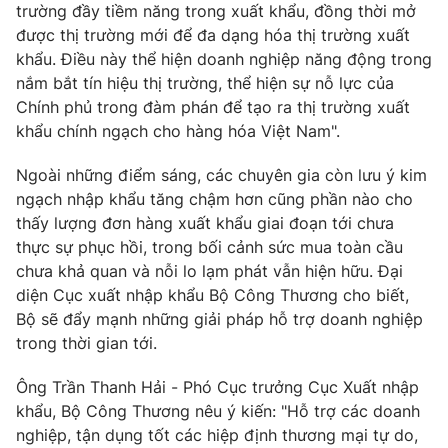
trường đầy tiềm năng trong xuất khẩu, đồng thời mở
được thị trường mới để đa dạng hóa thị trường xuất
khẩu. Điều này thể hiện doanh nghiệp năng động trong
nắm bắt tín hiệu thị trường, thể hiện sự nỗ lực của
THỜI BÁO VTV
Chính phủ trong đàm phán để tạo ra thị trường xuất
khẩu chính ngạch cho hàng hóa Việt Nam".
Ngoài những điểm sáng, các chuyên gia còn lưu ý kim
Theo dõi báo trên
ngạch nhập khẩu tăng chậm hơn cũng phần nào cho
thấy lượng đơn hàng xuất khẩu giai đoạn tới chưa
thực sự phục hồi, trong bối cảnh sức mua toàn cầu
Cơ quan chủ quản:
Đài Truyền hình Việt Nam
chưa khả quan và nỗi lo lạm phát vẫn hiện hữu. Đại
Cơ quan báo chí:
Thời báo VTV
diện Cục xuất nhập khẩu Bộ Công Thương cho biết,
Giấy phép hoạt động báo in và báo điện tử số 483/GP-BTTTT
Bộ sẽ đẩy mạnh những giải pháp hỗ trợ doanh nghiệp
cấp ngày 29/12/2023
trong thời gian tới.
Tổng Biên tập:
Vũ Thanh Thủy
Phó Tổng Biên tập:
Nguyễn Thị Mỹ Hạnh, Phạm Quốc Thắng,
Ông Trần Thanh Hải - Phó Cục trưởng Cục Xuất nhập
Nguyễn Trọng Ninh
khẩu, Bộ Công Thương nêu ý kiến: "Hỗ trợ các doanh
Tổng đài VTV:
024.38 355 931 - 024.38 355 932
nghiệp, tận dụng tốt các hiệp định thương mại tự do,