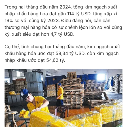
Phim VTV
Giải trí
Trong hai tháng đầu năm 2024, tổng kim ngạch xuất
Hậu trường
nhập khẩu hàng hóa đạt gần 114 tỷ USD, tăng xấp xỉ
Điện ảnh
19% so với cùng kỳ 2023. Điều đáng nói, cán cân
Đời sống
Nhân vật
thương mại hàng hóa có sự chênh lệch lớn so với cùng
Âm nhạc
kỳ, xuất siêu đạt hơn 4,7 tỷ USD.
Du lịch
Khán giả
Giáo dục
Sao
Làm đẹp
Cụ thể, tính chung hai tháng đầu năm, kim ngạch xuất
Giải sao mai
Tuyển sinh
khẩu hàng hóa ước đạt 59,34 tỷ USD, còn kim ngạch
Công nghệ
Chất lượng cuộc sống
nhập khẩu ước đạt 54,62 tỷ.
Học trực tuyến
Hitech Công nghệ tương lai
Giao lưu trực tuyến
Sản phẩm
Lịch phát sóng
Thị trường
Tư vấn
Chuyên mục khác
Emagazine
Podcast