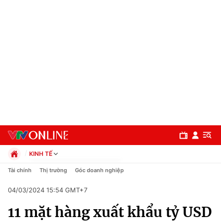
KINH TẾ
Chính trị
Tài chính
Thị trường
Góc doanh nghiệp
Xã hội
04/03/2024 15:54 GMT+7
Pháp luật
Chuyên mục
Kinh tế
11 mặt hàng xuất khẩu tỷ USD
Thể thao