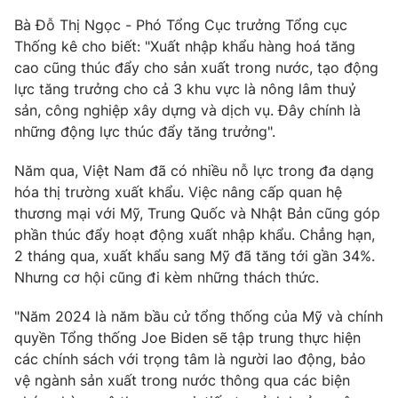
Bà Đỗ Thị Ngọc - Phó Tổng Cục trưởng Tổng cục
Thống kê cho biết: "Xuất nhập khẩu hàng hoá tăng
cao cũng thúc đẩy cho sản xuất trong nước, tạo động
THỜI BÁO VTV
lực tăng trưởng cho cả 3 khu vực là nông lâm thuỷ
sản, công nghiệp xây dựng và dịch vụ. Đây chính là
những động lực thúc đẩy tăng trưởng".
Theo dõi báo trên
Năm qua, Việt Nam đã có nhiều nỗ lực trong đa dạng
Cơ quan chủ quản:
Đài Truyền hình Việt Nam
hóa thị trường xuất khẩu. Việc nâng cấp quan hệ
thương mại với Mỹ, Trung Quốc và Nhật Bản cũng góp
Cơ quan báo chí:
Thời báo VTV
phần thúc đẩy hoạt động xuất nhập khẩu. Chẳng hạn,
Giấy phép hoạt động báo in và báo điện tử số 483/GP-BTTTT
2 tháng qua, xuất khẩu sang Mỹ đã tăng tới gần 34%.
cấp ngày 29/12/2023
Nhưng cơ hội cũng đi kèm những thách thức.
Tổng Biên tập:
Vũ Thanh Thủy
Phó Tổng Biên tập:
Nguyễn Thị Mỹ Hạnh, Phạm Quốc Thắng,
"Năm 2024 là năm bầu cử tổng thống của Mỹ và chính
Nguyễn Trọng Ninh
quyền Tổng thống Joe Biden sẽ tập trung thực hiện
Tổng đài VTV:
024.38 355 931 - 024.38 355 932
các chính sách với trọng tâm là người lao động, bảo
Ðiện thoại Thời báo VTV:
024.66 897 897
vệ ngành sản xuất trong nước thông qua các biện