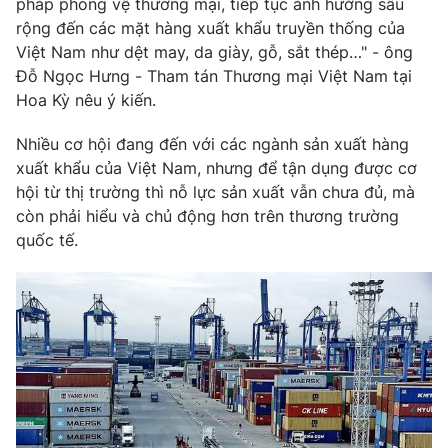
Email:
toasoan@vtv.vn
pháp phòng vệ thương mại, tiếp tục ảnh hưởng sâu
rộng đến các mặt hàng xuất khẩu truyền thống của
Liên hệ quảng cáo:
024-7300.7108
Việt Nam như dệt may, da giày, gỗ, sắt thép…" - ông
Đỗ Ngọc Hưng - Tham tán Thương mại Việt Nam tại
Hoa Kỳ nêu ý kiến.
Nhiều cơ hội đang đến với các ngành sản xuất hàng
xuất khẩu của Việt Nam, nhưng để tận dụng được cơ
hội từ thị trường thì nỗ lực sản xuất vẫn chưa đủ, mà
còn phải hiểu và chủ động hơn trên thương trường
quốc tế.
® Cấm sao chép dưới mọi hình thức nếu không có sự chấp
thuận bằng văn bản. Ghi rõ nguồn VTV.vn khi phát hành lại
thông tin từ website này.