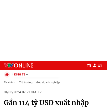
KINH TẾ
Chính trị
Tài chính
Thị trường
Góc doanh nghiệp
Xã hội
01/03/2024 07:21 GMT+7
Pháp luật
Chuyên mục
Kinh tế
Gần 114 tỷ USD xuất nhập
Thể thao