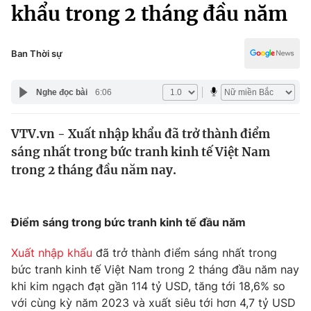
Chính trị
khẩu trong 2 tháng đầu năm
Truyền hình
Văn hóa - Giải trí
Xã hội
Y tế
Ban Thời sự
Đời sống
Pháp luật
Công nghệ
Nghe đọc bài
6:06
Giáo dục
Y tế
VTV.vn - Xuất nhập khẩu đã trở thành điểm
sáng nhất trong bức tranh kinh tế Việt Nam
Thế giới
trong 2 tháng đầu năm nay.
Tin tức
Kinh tế
Thế giới đó đây
Điểm sáng trong bức tranh kinh tế đầu năm
Tài chính
Dữ liệu và đời sống
Câu chuyện quốc tế
Xuất nhập khẩu
đã trở thành điểm sáng nhất trong
Thị trường
bức tranh kinh tế Việt Nam trong 2 tháng đầu năm nay
Truyền hình
khi kim ngạch đạt gần 114 tỷ USD, tăng tới 18,6% so
Góc doanh nghiệp
với cùng kỳ năm 2023 và xuất siêu tới hơn 4,7 tỷ USD