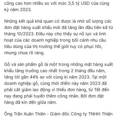
Phim VTV
cũng cao hơn nhiều so với mức 3,5 tỷ USD của cùng
Giải trí
kỳ năm 2023.
Hậu trường
Điện ảnh
Đời sống
Những kết quả khả quan có được là nhờ số lượng các
Nhân vật
Âm nhạc
đơn đặt hàng xuất khẩu mới đã tăng lần đầu tiên kể từ
Du lịch
Khán giả
tháng 10/2023. Điều này cho thấy sự nỗ lực và linh
Giáo dục
Sao
hoạt của các doanh nghiệp trong bối cảnh nhu cầu
Làm đẹp
Giải sao mai
tiêu dùng của thị trường thế giới tuy có phục hồi,
Tuyển sinh
Công nghệ
nhưng chưa rõ ràng.
Chất lượng cuộc sống
Học trực tuyến
Hitech Công nghệ tương lai
Gỗ và sản phẩm gỗ là một trong những mặt hàng xuất
Giao lưu trực tuyến
khẩu tăng trưởng cao nhất trong 2 tháng đầu năm,
Sản phẩm
tăng tới gần 44% so với cùng kì năm 2023. Tại một
Lịch phát sóng
doanh nghiệp gỗ, cùng thời điểm này năm 2023 đã
Thị trường
phải cắt giảm lao động vì thiếu đơn hàng, từ Tết đến
Tư vấn
nay đang phải tuyển thêm công nhân. Bởi đơn đặt
Chuyên mục khác
hàng đã kín đến giữa năm.
Emagazine
Podcast
Ông Trần Xuân Thiên - Giám đốc Công ty TNHH Thiện