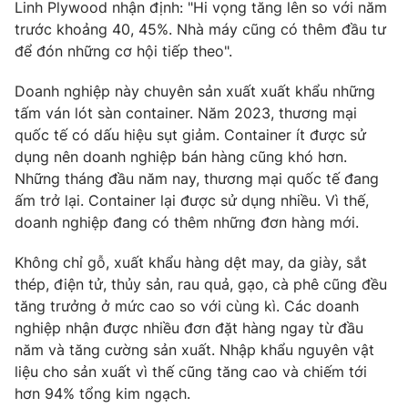
Linh Plywood nhận định: "Hi vọng tăng lên so với năm
Photo
trước khoảng 40, 45%. Nhà máy cũng có thêm đầu tư
Infographic
để đón những cơ hội tiếp theo".
Video
Shorts video
Doanh nghiệp này chuyên sản xuất xuất khẩu những
tấm ván lót sàn container. Năm 2023, thương mại
VTV Money
quốc tế có dấu hiệu sụt giảm. Container ít được sử
VTV Thể thao
dụng nên doanh nghiệp bán hàng cũng khó hơn.
Những tháng đầu năm nay, thương mại quốc tế đang
VTV Sức khoẻ
Bất động sản
ấm trở lại. Container lại được sử dụng nhiều. Vì thế,
doanh nghiệp đang có thêm những đơn hàng mới.
Thị trường 24h
Tấm lòng Việt
Không chỉ gỗ, xuất khẩu hàng dệt may, da giày, sắt
thép, điện tử, thủy sản, rau quả, gạo, cà phê cũng đều
VTV4
Vươn mình bằng AI
tăng trưởng ở mức cao so với cùng kì. Các doanh
nghiệp nhận được nhiều đơn đặt hàng ngay từ đầu
VTV9
VTV8
năm và tăng cường sản xuất. Nhập khẩu nguyên vật
liệu cho sản xuất vì thế cũng tăng cao và chiếm tới
hơn 94% tổng kim ngạch.
Liên hệ tòa soạn
English