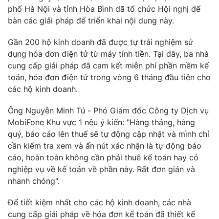
Phim VTV
phố Hà Nội và tỉnh Hòa Bình đã tổ chức Hội nghị để
Giải trí
bàn các giải pháp để triển khai nội dung này.
Hậu trường
Điện ảnh
Đời sống
Nhân vật
Gần 200 hộ kinh doanh đã được tự trải nghiệm sử
Âm nhạc
dụng hóa đơn điện tử từ máy tính tiền. Tại đây, ba nhà
Du lịch
Khán giả
cung cấp giải pháp đã cam kết miễn phí phần mềm kế
Giáo dục
Sao
toán, hóa đơn điện tử trong vòng 6 tháng đầu tiên cho
Làm đẹp
Giải sao mai
Tuyển sinh
các hộ kinh doanh.
Công nghệ
Chất lượng cuộc sống
Học trực tuyến
Ông Nguyễn Minh Tú - Phó Giám đốc Công ty Dịch vụ
Hitech Công nghệ tương lai
MobiFone Khu vực 1 nêu ý kiến: "Hàng tháng, hàng
Giao lưu trực tuyến
quý, báo cáo lên thuế sẽ tự động cập nhật và mình chỉ
Sản phẩm
cần kiểm tra xem và ấn nút xác nhận là tự động báo
Lịch phát sóng
Thị trường
cáo, hoàn toàn không cần phải thuê kế toán hay có
nghiệp vụ về kế toán về phần này. Rất đơn giản và
Tư vấn
nhanh chóng".
Chuyên mục khác
Để tiết kiệm nhất cho các hộ kinh doanh, các nhà
Emagazine
Podcast
cung cấp giải pháp về hóa đơn kế toán đã thiết kế