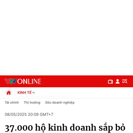
KINH TẾ
Chính trị
Tài chính
Thị trường
Góc doanh nghiệp
Xã hội
08/05/2025 20:09 GMT+7
Pháp luật
Chuyên mục
Kinh tế
37.000 hộ kinh doanh sắp bỏ
Thể thao