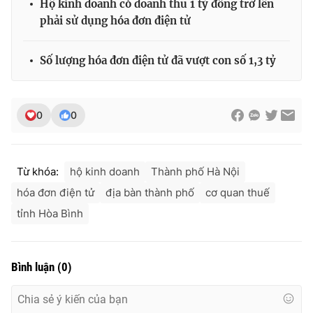
Hộ kinh doanh có doanh thu 1 tỷ đồng trở lên
Ðiện thoại Thời báo VTV:
024.66 897 897
phải sử dụng hóa đơn điện tử
Email:
toasoan@vtv.vn
Liên hệ quảng cáo:
024-7300.7108
Số lượng hóa đơn điện tử đã vượt con số 1,3 tỷ
0
0
Từ khóa:
hộ kinh doanh
Thành phố Hà Nội
hóa đơn điện tử
địa bàn thành phố
cơ quan thuế
tỉnh Hòa Bình
® Cấm sao chép dưới mọi hình thức nếu không có sự chấp
thuận bằng văn bản. Ghi rõ nguồn VTV.vn khi phát hành lại
Bình luận
(
0
)
thông tin từ website này.