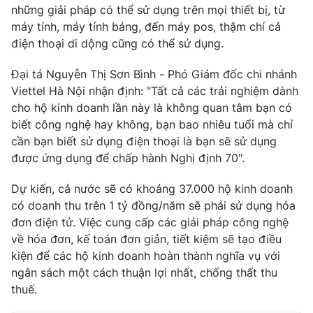
những giải pháp có thể sử dụng trên mọi thiết bị, từ
Photo
Infographic
máy tính, máy tính bảng, đến máy pos, thậm chí cả
điện thoại di dộng cũng có thể sử dụng.
Video
Shorts video
Đại tá Nguyễn Thị Sơn Bình - Phó Giám đốc chi nhánh
Viettel Hà Nội nhận định: "Tất cả các trải nghiệm dành
VTV Money
VTV Thể thao
cho hộ kinh doanh lần này là không quan tâm bạn có
biết công nghệ hay không, bạn bao nhiêu tuổi mà chỉ
cần bạn biết sử dụng điện thoại là bạn sẽ sử dụng
VTV Sức khoẻ
Bất động sản
được ứng dụng để chấp hành Nghị định 70".
Thị trường 24h
Tấm lòng Việt
Dự kiến, cả nước sẽ có khoảng 37.000 hộ kinh doanh
có doanh thu trên 1 tỷ đồng/năm sẽ phải sử dụng hóa
đơn điện tử. Việc cung cấp các giải pháp công nghệ
VTV4
Vươn mình bằng AI
về hóa đơn, kế toán đơn giản, tiết kiệm sẽ tạo điều
kiện để các hộ kinh doanh hoàn thành nghĩa vụ với
VTV9
VTV8
ngân sách một cách thuận lợi nhất, chống thất thu
thuế.
Liên hệ tòa soạn
English