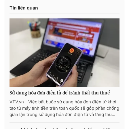
Tin liên quan
THỜI BÁO VTV
Theo dõi báo trên
Cơ quan chủ quản:
Đài Truyền hình Việt Nam
Cơ quan báo chí:
Thời báo VTV
Giấy phép hoạt động báo in và báo điện tử số 483/GP-BTTTT
Sử dụng hóa đơn điện tử để tránh thất thu thuế
cấp ngày 29/12/2023
VTV.vn - Việc bắt buộc sử dụng hóa đơn điện tử khởi
Tổng Biên tập:
Vũ Thanh Thủy
tạo tử máy tính tiền trên toàn quốc sẽ góp phần chống
Phó Tổng Biên tập:
Nguyễn Thị Mỹ Hạnh, Phạm Quốc Thắng,
gian lận trong sử dụng hóa đơn điện tử và tăng thu...
Nguyễn Trọng Ninh
Tổng đài VTV:
024.38 355 931 - 024.38 355 932