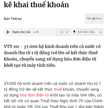
Chính trị
kê khai thuế khoán
Truyền hình
Văn hóa - Giải trí
Xã hội
Y tế
Ban Thời sự
Đời sống
Pháp luật
Công nghệ
Nghe đọc bài
1:49
Giáo dục
Y tế
VTV.vn - 37.000 hộ kinh doanh trên cả nước có
doanh thu từ 1 tỷ đồng trở lên sẽ kết thúc thuế
Thế giới
khoán, chuyển sang sử dụng hóa đơn điện tử
khởi tạo từ máy tính tiền.
Tin tức
Kinh tế
Thế giới đó đây
Tài chính
37.000 hộ kinh doanh trên cả nước có doanh thu từ 1
Dữ liệu và đời sống
Câu chuyện quốc tế
tỷ đồng trở lên sẽ kết thúc
thuế
khoán, chuyển sang
Thị trường
sử dụng
hóa đơn điện tử
khởi tạo từ máy tính tiền, có
Truyền hình
Góc doanh nghiệp
kết nối với cơ quan Thuế theo Nghị định 70 của Chính
phủ từ ngày 1/6. Chi cục Thuế Khu vực I, địa bàn thành