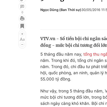
Ngọc Dũng (Ban Thời sự)
30/05/2016 11
0
Giải trí
Đời sống
Điện ảnh
Du lịch
VTV.vn - Số tiền bội chi ngân sá
Âm nhạc
Làm đẹp
đồng - mức bội chi tương đối lớn
Sao
Chất lượng cuộc sốn
5 tháng đầu năm nay,
tổng thu ng
năm. Trong khi đó, tổng chi ngân 
năm. Trong đó, chi đầu tư phát triể
hội, quốc phòng, an ninh, quản lý 
55.000 tỷ đồng.
Như vậy, trong 5 tháng đầu năm, V
mức bội chi tương đối lớn, trong 
sách ngày càng khó khăn. Bội chi 