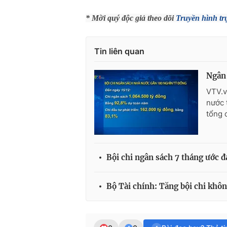
* Mời quý độc giả theo dõi
Truyền hình tr
Tin liên quan
Ngân 
VTV.v
nước 
tổng c
Bội chi ngân sách 7 tháng ước đ
Bộ Tài chính: Tăng bội chi khô