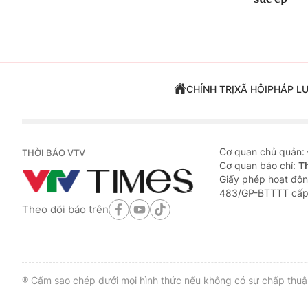
CHÍNH TRỊ
XÃ HỘI
PHÁP L
Cơ quan chủ quản:
THỜI BÁO VTV
Cơ quan báo chí:
T
Giấy phép hoạt độn
483/GP-BTTTT cấp
Theo dõi báo trên
® Cấm sao chép dưới mọi hình thức nếu không có sự chấp thuận 