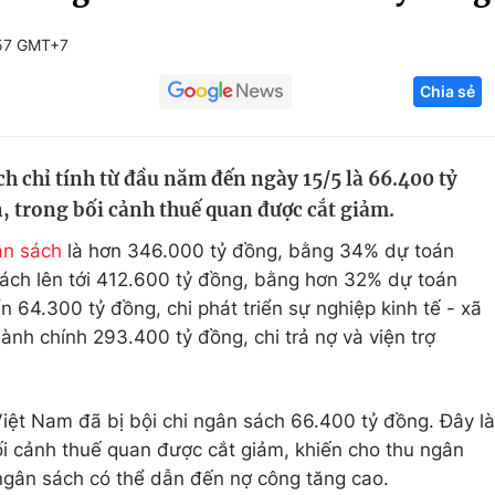
Góc ảnh
:57 GMT+7
Chia sẻ
Giáo dục
Công nghệ
Tuyển sinh
Hitech Công ng
ch chỉ tính từ đầu năm đến ngày 15/5 là 66.400 tỷ
Học trực tuyến
Sản phẩm
, trong bối cảnh thuế quan được cắt giảm.
g
Thị trường
ân sách
là hơn 346.000 tỷ đồng, bằng 34% dự toán
Tư vấn
sách lên tới 412.600 tỷ đồng, bằng hơn 32% dự toán
n 64.300 tỷ đồng, chi phát triển sự nghiệp kinh tế - xã
hành chính 293.400 tỷ đồng, chi trả nợ và viện trợ
iệt Nam đã bị bội chi ngân sách 66.400 tỷ đồng. Đây là
bối cảnh thuế quan được cắt giảm, khiến cho thu ngân
ngân sách có thể dẫn đến nợ công tăng cao.