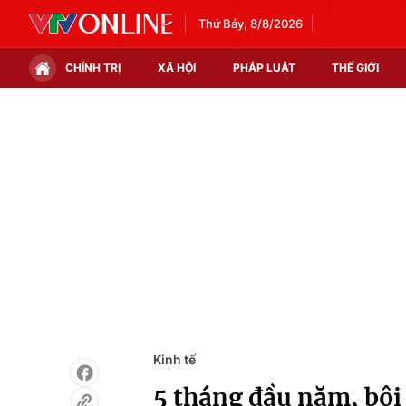
Thứ Bảy, 8/8/2026
CHÍNH TRỊ
XÃ HỘI
PHÁP LUẬT
THẾ GIỚI
Chính trị
Xã hội
Thế giới
Kinh tế
Tin tức
Tài chính
Thế giới đó đây
Thị trường
Câu chuyện quốc tế
Góc doanh nghiệp
Dữ liệu và đời sống
Kinh tế
5 tháng đầu năm, bội