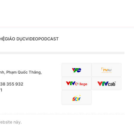
HỆ
GIÁO DỤC
VIDEO
PODCAST
nh, Phạm Quốc Thắng,
.38 355 932
71
ebsite này.