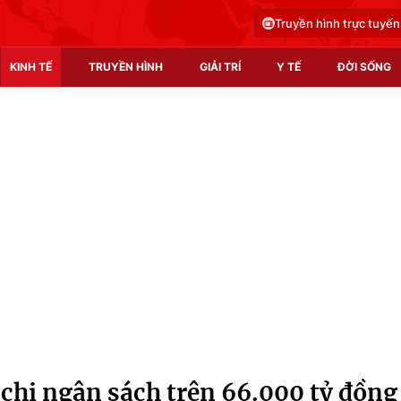
Truyền hình trực tuyến
KINH TẾ
TRUYỀN HÌNH
GIẢI TRÍ
Y TẾ
ĐỜI SỐNG
Pháp luật
Y tế
Truyền hình
Multimedia
Phim VTV
Video
Hậu trường
Shorts video
Nhân vật
Podcast
Khán giả
EMagazine
Giải sao mai
Photo
 chi ngân sách trên 66.000 tỷ đồng
Infographic