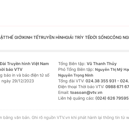
UẬT
THẾ GIỚI
KINH TẾ
TRUYỀN HÌNH
GIẢI TRÍ
Y TẾ
ĐỜI SỐNG
CÔNG NG
Đài Truyền hình Việt Nam
Tổng Biên tập:
Vũ Thanh Thủy
hời báo VTV
Phó Tổng Biên tập:
Nguyễn Thị Mỹ Hạ
g báo in và báo điện tử số
Nguyễn Trọng Ninh
 ngày 29/12/2023
Tổng đài VTV:
024.38 355 931 - 024
Ðiện thoại Thời báo VTV:
0988 671 6
Email:
toasoan@vtv.vn
Liên hệ quảng cáo:
(024) 626 79595
bằng văn bản. Ghi rõ nguồn VTV.vn khi phát hành lại thông tin từ w