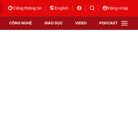
Cổng thông tin
English
Đăng nhập
CÔNG NGHỆ
GIÁO DỤC
VIDEO
PODCAST
VTV Money
VTV Thể thao
VTV Sức khoẻ
Bất động sản
Thị trường 24h
Tấm lòng Việt
Vươn mình bằng AI
VTV4
VTV8
VTV9
Lịch phát sóng
Giao lưu trực tuyến
Sự kiện