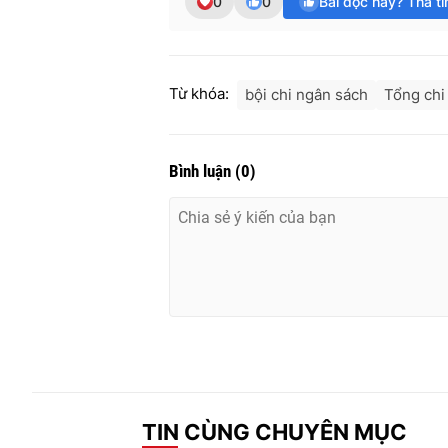
0
0
Bài đọc hay? Thả t
Từ khóa:
bội chi ngân sách
Tổng chi
Bình luận
(
0
)
TIN CÙNG CHUYÊN MỤC