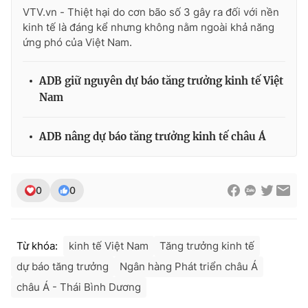
VTV.vn - Thiệt hại do cơn bão số 3 gây ra đối với nền
kinh tế là đáng kể nhưng không nằm ngoài khả năng
ứng phó của Việt Nam.
THỜI BÁO VTV
ADB giữ nguyên dự báo tăng trưởng kinh tế Việt
Nam
Theo dõi báo trên
ADB nâng dự báo tăng trưởng kinh tế châu Á
Cơ quan chủ quản:
Đài Truyền hình Việt Nam
0
0
Cơ quan báo chí:
Thời báo VTV
Giấy phép hoạt động báo in và báo điện tử số 483/GP-BTTTT
cấp ngày 29/12/2023
Tổng Biên tập:
Vũ Thanh Thủy
Từ khóa:
kinh tế Việt Nam
Tăng trưởng kinh tế
Phó Tổng Biên tập:
Nguyễn Thị Mỹ Hạnh, Phạm Quốc Thắng,
dự báo tăng trưởng
Ngân hàng Phát triển châu Á
Nguyễn Trọng Ninh
châu Á - Thái Bình Dương
Tổng đài VTV:
024.38 355 931 - 024.38 355 932