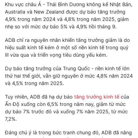
Phim VTV
Khu vực châu Á - Thái Bình Dương không kể Nhật Bản,
Giải trí
Australia và New Zealand được dự báo tăng trưởng
Hậu trường
4,9% trong năm 2024 và 4,8% trong năm 2025, giảm
Điện ảnh
Đời sống
Nhân vật
nhẹ so với mức dự báo 5% và 4,9% hồi tháng 9.
Âm nhạc
Du lịch
Khán giả
ADB chỉ ra nguyên nhân khiến tăng trưởng giảm là do
Giáo dục
Sao
hiệu suất kinh tế kém ở một số nền kinh tế trong quý
Làm đẹp
Giải sao mai
III vừa qua và triển vọng tiêu dùng yếu kém.
Tuyển sinh
Công nghệ
Chất lượng cuộc sống
Học trực tuyến
Dự báo tăng trưởng của Trung Quốc - nền kinh tế lớn
Hitech Công nghệ tương lai
thứ hai thế giới, vẫn giữ nguyên ở mức 4,8% năm 2024
Giao lưu trực tuyến
và 4,5% trong năm 2025.
Sản phẩm
Lịch phát sóng
Tuy nhiên, ADB đã hạ dự báo
tăng trưởng kinh tế
của
Thị trường
Ấn Độ xuống còn 6,5% trong năm nay, giảm từ mức
Tư vấn
dự báo 7% trước đó và xuống 7% năm 2025, từ mức
Chuyên mục khác
7,2%.
Emagazine
Podcast
Đáng chú ý là trong bức tranh chung đó, ADB đã nâng