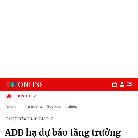
KINH TẾ
Chính trị
Tài chính
Thị trường
Góc doanh nghiệp
Xã hội
11/12/2024 20:10 GMT+7
Pháp luật
Chuyên mục
Kinh tế
ADB hạ dự báo tăng trưởng
Thể thao