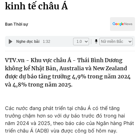
Chính trị
kinh tế châu Á
Truyền hình
Văn hóa - Giải trí
Xã hội
Y tế
Ban Thời sự
Đời sống
Pháp luật
Công nghệ
Nghe đọc bài
1:32
Giáo dục
Y tế
VTV.vn - Khu vực châu Á - Thái Bình Dương
không kể Nhật Bản, Australia và New Zealand
Thế giới
được dự báo tăng trưởng 4,9% trong năm 2024
và 4,8% trong năm 2025.
Tin tức
Kinh tế
Thế giới đó đây
Tài chính
Các nước đang phát triển tại châu Á có thể tăng
Dữ liệu và đời sống
Câu chuyện quốc tế
trưởng chậm hơn so với dự báo trước đó trong hai
Thị trường
năm 2024 và 2025, theo báo cáo của Ngân hàng Phát
Truyền hình
Góc doanh nghiệp
triển châu Á (ADB) vừa được công bố hôm nay.