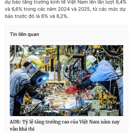
dự báo tăng trưởng kinh tế Việt Nam lên lần lượt 6,4%
và 6,6% trong các năm 2024 và 2025, từ các mức dự
Photo
Infographic
báo trước đó là 6% và 6,2%.
Video
Shorts video
Tin liên quan
VTV Money
VTV Thể thao
VTV Sức khoẻ
Bất động sản
Thị trường 24h
Tấm lòng Việt
VTV4
Vươn mình bằng AI
VTV9
VTV8
ADB: Tỷ lệ tăng trưởng cao của Việt Nam năm nay
vẫn khả thi
Liên hệ tòa soạn
English