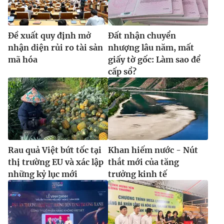
Ðề xuất quy định mở
Đất nhận chuyển
nhận diện rủi ro tài sản
nhượng lâu năm, mất
mã hóa
giấy tờ gốc: Làm sao để
cấp sổ?
Rau quả Việt bứt tốc tại
Khan hiếm nước - Nút
thị trường EU và xác lập
thắt mới của tăng
những kỷ lục mới
trưởng kinh tế