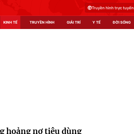
Truyền hình trực tuyến
KINH TẾ
TRUYỀN HÌNH
GIẢI TRÍ
Y TẾ
ĐỜI SỐNG
Pháp luật
Y tế
Truyền hình
Multimedia
Phim VTV
Video
Hậu trường
Shorts video
Nhân vật
Podcast
Khán giả
EMagazine
Giải sao mai
Photo
g hoảng nợ tiêu dùng
Infographic