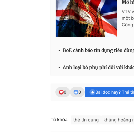
Mô hì
VTV.v
một b
Công 
BoE cảnh báo tín dụng tiêu dùn
Anh loại bỏ phụ phí đối với khá
0
0
Bài đọc hay? Thả t
Từ khóa:
thẻ tín dụng
khủng hoảng 