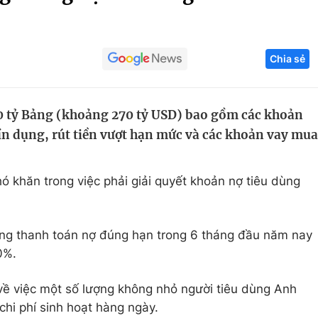
Góc ảnh
Chia sẻ
Giáo dục
Công nghệ
Tuyển sinh
Hitech Công ng
00 tỷ Bảng (khoảng 270 tỷ USD) bao gồm các khoản
Học trực tuyến
Sản phẩm
tín dụng, rút tiền vượt hạn mức và các khoản vay mua
g
Thị trường
Tư vấn
 khăn trong việc phải giải quyết khoản nợ tiêu dùng
ng thanh toán nợ đúng hạn trong 6 tháng đầu năm nay
0%.
 về việc một số lượng không nhỏ người tiêu dùng Anh
i chi phí sinh hoạt hàng ngày.