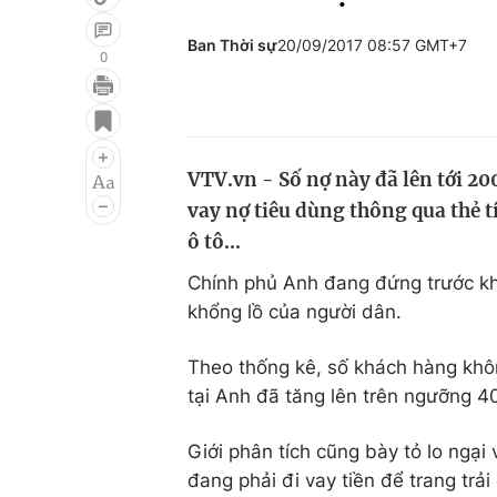
Ban Thời sự
20/09/2017 08:57 GMT+7
0
Giải trí
Đời sống
Điện ảnh
Du lịch
VTV.vn - Số nợ này đã lên tới 2
Âm nhạc
Làm đẹp
vay nợ tiêu dùng thông qua thẻ 
Sao
Chất lượng cuộc sốn
ô tô...
Chính phủ Anh đang đứng trước khó
khổng lồ của người dân.
Theo thống kê, số khách hàng khô
tại Anh đã tăng lên trên ngưỡng 4
Giới phân tích cũng bày tỏ lo ngại
đang phải đi vay tiền để trang trả