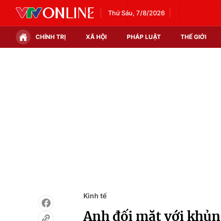
Thứ Sáu, 7/8/2026
CHÍNH TRỊ
XÃ HỘI
PHÁP LUẬT
THẾ GIỚI
Chính trị
Xã hội
Thế giới
Kinh tế
Tin tức
Tài chính
Thế giới đó đây
Thị trường
Câu chuyện quốc tế
Góc doanh nghiệp
Dữ liệu và đời sống
Kinh tế
Anh đối mặt với khủn