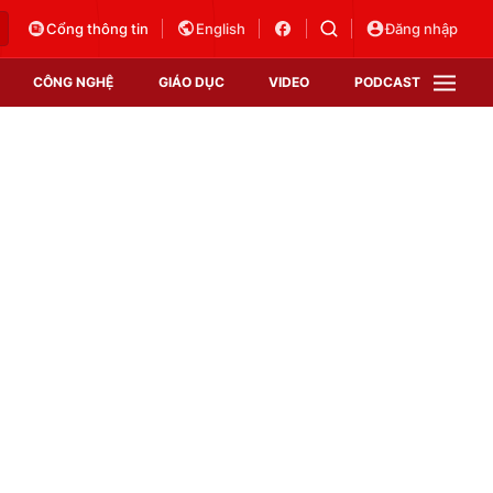
Cổng thông tin
English
Đăng nhập
CÔNG NGHỆ
GIÁO DỤC
VIDEO
PODCAST
VTV Money
VTV Thể thao
VTV Sức khoẻ
Bất động sản
Thị trường 24h
Tấm lòng Việt
Vươn mình bằng AI
VTV4
VTV8
VTV9
Lịch phát sóng
Giao lưu trực tuyến
Sự kiện