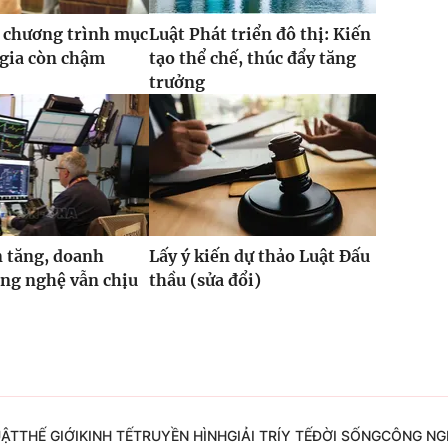
 chương trình mục
Luật Phát triển đô thị: Kiến
 gia còn chậm
tạo thể chế, thúc đẩy tăng
trưởng
 tăng, doanh
Lấy ý kiến dự thảo Luật Đấu
ng nghệ vẫn chịu
thầu (sửa đổi)
UẬT
THẾ GIỚI
KINH TẾ
TRUYỀN HÌNH
GIẢI TRÍ
Y TẾ
ĐỜI SỐNG
CÔNG NG