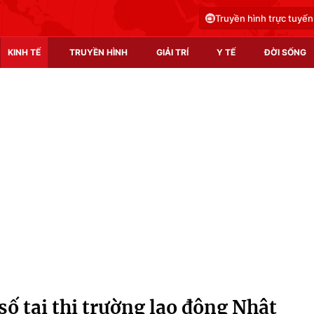
Truyền hình trực tuyến
KINH TẾ
TRUYỀN HÌNH
GIẢI TRÍ
Y TẾ
ĐỜI SỐNG
Pháp luật
Y tế
Truyền hình
Multimedia
Phim VTV
Video
Hậu trường
Shorts video
Nhân vật
Podcast
Khán giả
EMagazine
Giải sao mai
Photo
 số tại thị trường lao động Nhật
Infographic