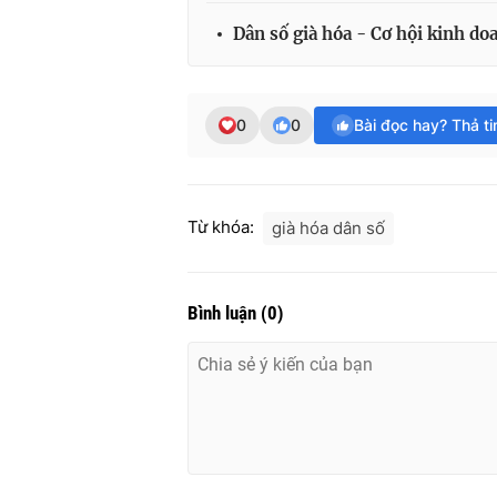
Dân số già hóa - Cơ hội kinh do
0
0
Bài đọc hay? Thả t
Từ khóa:
già hóa dân số
Bình luận
(
0
)