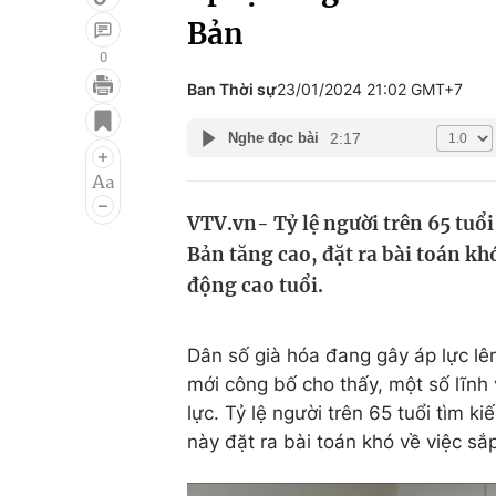
Bản
0
Ban Thời sự
23/01/2024 21:02 GMT+7
Giải trí
Đời sống
2:17
Nghe đọc bài
Điện ảnh
Du lịch
Âm nhạc
Làm đẹp
VTV.vn- Tỷ lệ người trên 65 tuổi
Sao
Chất lượng cuộc sốn
Bản tăng cao, đặt ra bài toán kh
động cao tuổi.
Dân số già hóa đang gây áp lực lê
mới công bố cho thấy, một số lĩnh
lực. Tỷ lệ người trên 65 tuổi tìm k
này đặt ra bài toán khó về việc sắ