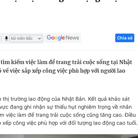
Góc ảnh
Giáo dục
Công nghệ
Chia sẻ
Tuyển sinh
Hitech Công ng
Học trực tuyến
Sản phẩm
 tìm kiếm việc làm để trang trải cuộc sống tại Nhật
g
Thị trường
ó về việc sắp xếp công việc phù hợp với người lao
Tư vấn
n thị trường lao động của Nhật Bản. Kết quả khảo sát
 vực đang ghi nhận sự thiếu hụt nghiêm trọng về nhân
iếm việc làm để trang trải cuộc sống cũng tăng cao. Điều
p xếp công việc phù hợp với đối tượng lao động cao tuổi.