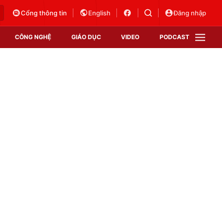
Cổng thông tin
English
Đăng nhập
CÔNG NGHỆ
GIÁO DỤC
VIDEO
PODCAST
VTV Money
VTV Thể thao
VTV Sức khoẻ
Bất động sản
Thị trường 24h
Tấm lòng Việt
Vươn mình bằng AI
VTV4
VTV8
VTV9
Lịch phát sóng
Giao lưu trực tuyến
Sự kiện