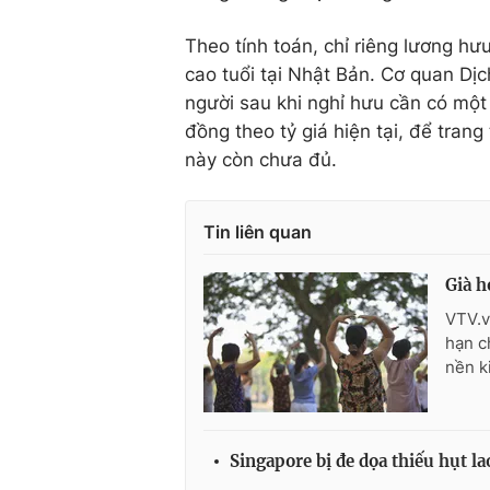
Theo tính toán, chỉ riêng lương h
cao tuổi tại Nhật Bản. Cơ quan Dị
người sau khi nghỉ hưu cần có một
đồng theo tỷ giá hiện tại, để tran
này còn chưa đủ.
Tin liên quan
Già h
VTV.v
hạn c
nền k
Singapore bị đe dọa thiếu hụt la