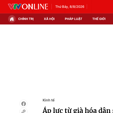
Thứ Bảy, 8/8/2026
CHÍNH TRỊ
XÃ HỘI
PHÁP LUẬT
THẾ GIỚI
Chính trị
Xã hội
Thế giới
Kinh tế
Tin tức
Tài chính
Thế giới đó đây
Thị trường
Câu chuyện quốc tế
Góc doanh nghiệp
Dữ liệu và đời sống
Kinh tế
Áp lực từ già hóa dân