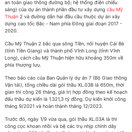
Phim VTV
an toàn giao thông đường bộ; hệ thống điện chiếu
Giải trí
sáng) của dự án thành phần đầu tư xây dựng
cầu Mỹ
Hậu trường
Thuận
2 và đường dẫn hai đầu cầu thuộc dự án xây
Điện ảnh
Đời sống
dựng cao tốc Bắc - Nam phía Đông giai đoạn 2017 -
Nhân vật
Âm nhạc
2020.
Du lịch
Khán giả
Giáo dục
Sao
Cầu Mỹ Thuận 2 bắc qua sông Tiền, nối huyện Cái Bè
Làm đẹp
Giải sao mai
(tỉnh Tiền Giang) và thành phố Vĩnh Long (tỉnh Vĩnh
Tuyển sinh
Công nghệ
Long), cách cầu Mỹ Thuận hiện hữu khoảng 350m về
Chất lượng cuộc sống
Học trực tuyến
phía thượng lưu.
Hitech Công nghệ tương lai
Giao lưu trực tuyến
Theo báo cáo của Ban Quản lý dự án 7 (Bộ Giao thông
Sản phẩm
Vận tải), tổng chiều dài gói thầu XL.03B là 650m, thời
Lịch phát sóng
gian thi công 26 tháng, giá trị hợp đồng theo kế hoạch
Thị trường
đấu thầu dự kiến là 1.321,3 tỷ đồng. Dự kiến khởi công
Tư vấn
tháng 9/2021 và hoàn thành tháng 12/2023.
Chuyên mục khác
Trước đó, ngày 1/9 vừa qua, gói thầu XL.03A là thi
Emagazine
Podcast
công cọc khoan nhồi và bệ các trụ nhịp chính dây