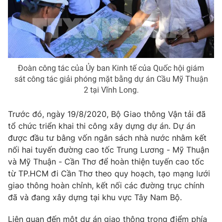
Ðiện thoại Thời báo VTV:
024.66 897 897
Email:
toasoan@vtv.vn
Liên hệ quảng cáo:
024-7300.7108
Đoàn công tác của Ủy ban Kinh tế của Quốc hội giám
sát công tác giải phóng mặt bằng dự án Cầu Mỹ Thuận
2 tại Vĩnh Long.
Trước đó, ngày 19/8/2020, Bộ Giao thông Vận tải đã
tổ chức triển khai thi công xây dựng dự án. Dự án
được đầu tư bằng vốn ngân sách nhà nước nhằm kết
nối hai tuyến đường cao tốc Trung Lương - Mỹ Thuận
và Mỹ Thuận - Cần Thơ để hoàn thiện tuyến cao tốc
từ TP.HCM đi Cần Thơ theo quy hoạch, tạo mạng lưới
® Cấm sao chép dưới mọi hình thức nếu không có sự chấp
thuận bằng văn bản. Ghi rõ nguồn VTV.vn khi phát hành lại
giao thông hoàn chỉnh, kết nối các đường trục chính
thông tin từ website này.
đã và đang xây dựng tại khu vực Tây Nam Bộ.
Liên quan đến một dự án giao thông trọng điểm phía