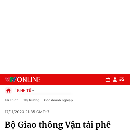
KINH TẾ
Chính trị
Tài chính
Thị trường
Góc doanh nghiệp
Xã hội
17/11/2020 21:35 GMT+7
Pháp luật
Chuyên mục
Kinh tế
Bộ Giao thông Vận tải phê
Thể thao