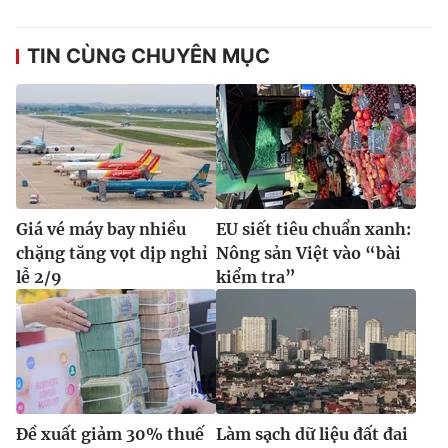
TIN CÙNG CHUYÊN MỤC
Giá vé máy bay nhiều
EU siết tiêu chuẩn xanh:
chặng tăng vọt dịp nghỉ
Nông sản Việt vào “bài
lễ 2/9
kiểm tra”
Đề xuất giảm 30% thuế
Làm sạch dữ liệu đất đai