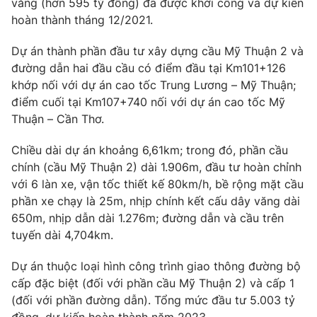
văng (hơn 595 tỷ đồng) đã được khởi công và dự kiến
hoàn thành tháng 12/2021.
Photo
Infographic
Dự án thành phần đầu tư xây dựng cầu Mỹ Thuận 2 và
Video
Shorts video
đường dẫn hai đầu cầu có điểm đầu tại Km101+126
khớp nối với dự án cao tốc Trung Lương – Mỹ Thuận;
điểm cuối tại Km107+740 nối với dự án cao tốc Mỹ
VTV Money
VTV Thể thao
Thuận – Cần Thơ.
VTV Sức khoẻ
Bất động sản
Chiều dài dự án khoảng 6,61km; trong đó, phần cầu
chính (cầu Mỹ Thuận 2) dài 1.906m, đầu tư hoàn chỉnh
với 6 làn xe, vận tốc thiết kế 80km/h, bề rộng mặt cầu
Thị trường 24h
Tấm lòng Việt
phần xe chạy là 25m, nhịp chính kết cấu dây văng dài
650m, nhịp dẫn dài 1.276m; đường dẫn và cầu trên
VTV4
Vươn mình bằng AI
tuyến dài 4,704km.
Dự án thuộc loại hình công trình giao thông đường bộ
VTV9
VTV8
cấp đặc biệt (đối với phần cầu Mỹ Thuận 2) và cấp 1
(đối với phần đường dẫn). Tổng mức đầu tư 5.003 tỷ
Liên hệ tòa soạn
English