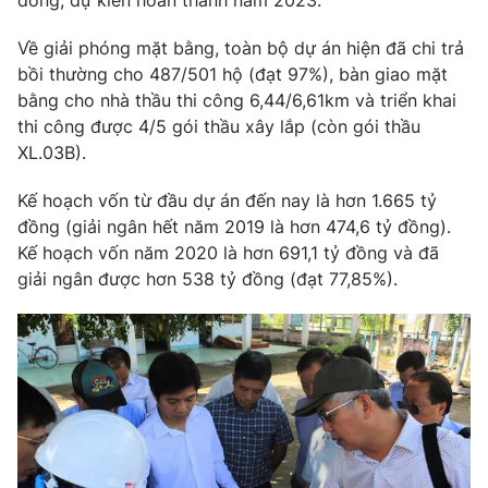
đồng, dự kiến hoàn thành năm 2023.
Về giải phóng mặt bằng, toàn bộ dự án hiện đã chi trả
bồi thường cho 487/501 hộ (đạt 97%), bàn giao mặt
bằng cho nhà thầu thi công 6,44/6,61km và triển khai
THỜI BÁO VTV
thi công được 4/5 gói thầu xây lắp (còn gói thầu
XL.03B).
Kế hoạch vốn từ đầu dự án đến nay là hơn 1.665 tỷ
Theo dõi báo trên
đồng (giải ngân hết năm 2019 là hơn 474,6 tỷ đồng).
Kế hoạch vốn năm 2020 là hơn 691,1 tỷ đồng và đã
Cơ quan chủ quản:
Đài Truyền hình Việt Nam
giải ngân được hơn 538 tỷ đồng (đạt 77,85%).
Cơ quan báo chí:
Thời báo VTV
Giấy phép hoạt động báo in và báo điện tử số 483/GP-BTTTT
cấp ngày 29/12/2023
Tổng Biên tập:
Vũ Thanh Thủy
Phó Tổng Biên tập:
Nguyễn Thị Mỹ Hạnh, Phạm Quốc Thắng,
Nguyễn Trọng Ninh
Tổng đài VTV:
024.38 355 931 - 024.38 355 932