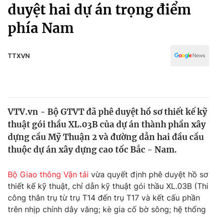
Chính trị
duyệt hai dự án trọng điểm
Truyền hình
phía Nam
Văn hóa - Giải trí
Xã hội
Y tế
Đời sống
TTXVN
Pháp luật
Công nghệ
Giáo dục
Y tế
VTV.vn - Bộ GTVT đã phê duyệt hồ sơ thiết kế kỹ
Thế giới
thuật gói thầu XL.03B của dự án thành phần xây
Tin tức
dựng cầu Mỹ Thuận 2 và đường dẫn hai đầu cầu
Kinh tế
thuộc dự án xây dựng cao tốc Bắc - Nam.
Thế giới đó đây
Tài chính
Dữ liệu và đời sống
Câu chuyện quốc tế
Bộ Giao thông Vận tải
vừa quyết định phê duyệt hồ sơ
Thị trường
thiết kế kỹ thuật, chỉ dẫn kỹ thuật gói thầu XL.03B (Thi
công thân trụ từ trụ T14 đến trụ T17 và kết cấu phần
Truyền hình
Góc doanh nghiệp
trên nhịp chính dây văng; kè gia cố bờ sông; hệ thống