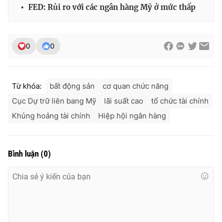
Ðiện thoại Thời báo VTV:
024.66 897 897
FED: Rủi ro với các ngân hàng Mỹ ở mức thấp
Email:
toasoan@vtv.vn
Liên hệ quảng cáo:
024-7300.7108
0
0
Từ khóa:
bất động sản
cơ quan chức năng
Cục Dự trữ liên bang Mỹ
lãi suất cao
tổ chức tài chính
Khủng hoảng tài chính
Hiệp hội ngân hàng
Bình luận
(
0
)
® Cấm sao chép dưới mọi hình thức nếu không có sự chấp
thuận bằng văn bản. Ghi rõ nguồn VTV.vn khi phát hành lại
thông tin từ website này.