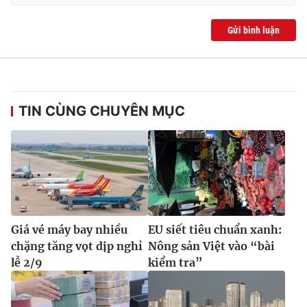
Gửi bình luận
TIN CÙNG CHUYÊN MỤC
Giá vé máy bay nhiều
EU siết tiêu chuẩn xanh:
chặng tăng vọt dịp nghỉ
Nông sản Việt vào “bài
lễ 2/9
kiểm tra”