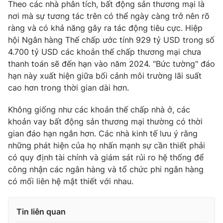
Theo các nhà phân tích, bất động sản thương mại là
Photo
nơi mà sự tương tác trên có thể ngày càng trở nên rõ
Infographic
ràng và có khả năng gây ra tác động tiêu cực. Hiệp
hội Ngân hàng Thế chấp ước tính 929 tỷ USD trong số
Video
Shorts video
4.700 tỷ USD các khoản thế chấp thương mại chưa
thanh toán sẽ đến hạn vào năm 2024. "Bức tường" đáo
VTV Money
VTV Thể thao
hạn này xuất hiện giữa bối cảnh môi trường lãi suất
cao hơn trong thời gian dài hơn.
VTV Sức khoẻ
Bất động sản
Không giống như các khoản thế chấp nhà ở, các
khoản vay bất động sản thương mại thường có thời
Thị trường 24h
Tấm lòng Việt
gian đáo hạn ngắn hơn. Các nhà kinh tế lưu ý rằng
những phát hiện của họ nhấn mạnh sự cần thiết phải
có quy định tài chính và giám sát rủi ro hệ thống để
VTV4
Vươn mình bằng AI
công nhận các ngân hàng và tổ chức phi ngân hàng
có mối liên hệ mật thiết với nhau.
VTV9
VTV8
Tin liên quan
Liên hệ tòa soạn
English