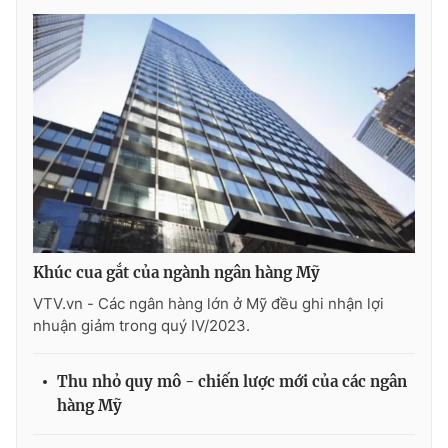
THỜI BÁO VTV
Theo dõi báo trên
Cơ quan chủ quản:
Đài Truyền hình Việt Nam
Khúc cua gắt của ngành ngân hàng Mỹ
Cơ quan báo chí:
Thời báo VTV
VTV.vn - Các ngân hàng lớn ở Mỹ đều ghi nhận lợi
Giấy phép hoạt động báo in và báo điện tử số 483/GP-BTTTT
nhuận giảm trong quý IV/2023.
cấp ngày 29/12/2023
Tổng Biên tập:
Vũ Thanh Thủy
Thu nhỏ quy mô - chiến lược mới của các ngân
Phó Tổng Biên tập:
Nguyễn Thị Mỹ Hạnh, Phạm Quốc Thắng,
Nguyễn Trọng Ninh
hàng Mỹ
Tổng đài VTV:
024.38 355 931 - 024.38 355 932