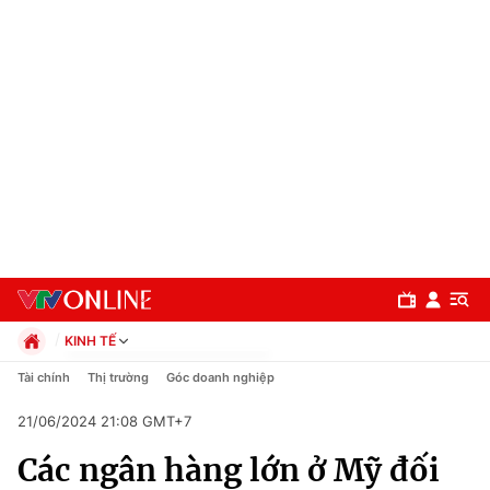
KINH TẾ
Chính trị
Tài chính
Thị trường
Góc doanh nghiệp
Xã hội
21/06/2024 21:08 GMT+7
Pháp luật
Chuyên mục
Kinh tế
Các ngân hàng lớn ở Mỹ đối
Thể thao