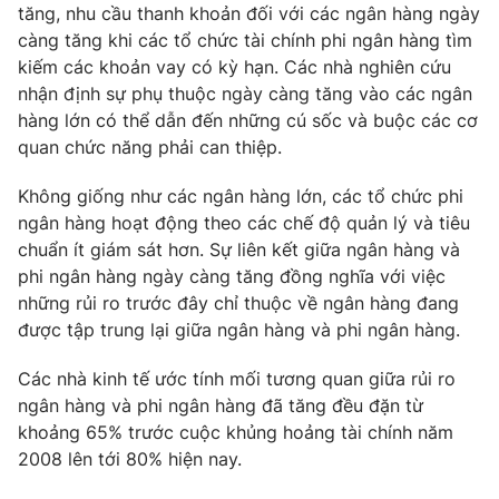
Phim VTV
tăng, nhu cầu thanh khoản đối với các ngân hàng ngày
Giải trí
càng tăng khi các tổ chức tài chính phi ngân hàng tìm
Hậu trường
kiếm các khoản vay có kỳ hạn. Các nhà nghiên cứu
Điện ảnh
Đời sống
nhận định sự phụ thuộc ngày càng tăng vào các ngân
Nhân vật
Âm nhạc
hàng lớn có thể dẫn đến những cú sốc và buộc các cơ
Du lịch
Khán giả
quan chức năng phải can thiệp.
Giáo dục
Sao
Làm đẹp
Giải sao mai
Không giống như các ngân hàng lớn, các tổ chức phi
Tuyển sinh
Công nghệ
ngân hàng hoạt động theo các chế độ quản lý và tiêu
Chất lượng cuộc sống
Học trực tuyến
chuẩn ít giám sát hơn. Sự liên kết giữa ngân hàng và
Hitech Công nghệ tương lai
phi ngân hàng ngày càng tăng đồng nghĩa với việc
Giao lưu trực tuyến
những rủi ro trước đây chỉ thuộc về ngân hàng đang
Sản phẩm
được tập trung lại giữa ngân hàng và phi ngân hàng.
Lịch phát sóng
Thị trường
Các nhà kinh tế ước tính mối tương quan giữa rủi ro
Tư vấn
ngân hàng và phi ngân hàng đã tăng đều đặn từ
Chuyên mục khác
khoảng 65% trước cuộc khủng hoảng tài chính năm
2008 lên tới 80% hiện nay.
Emagazine
Podcast