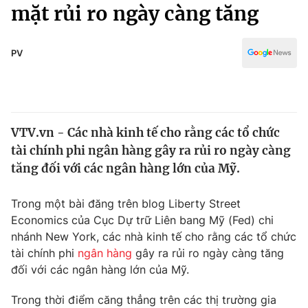
Chính trị
mặt rủi ro ngày càng tăng
Truyền hình
Văn hóa - Giải trí
Xã hội
Y tế
PV
Đời sống
Pháp luật
Công nghệ
Giáo dục
Y tế
VTV.vn - Các nhà kinh tế cho rằng các tổ chức
tài chính phi ngân hàng gây ra rủi ro ngày càng
Thế giới
tăng đối với các ngân hàng lớn của Mỹ.
Tin tức
Kinh tế
Trong một bài đăng trên blog Liberty Street
Thế giới đó đây
Economics của Cục Dự trữ Liên bang Mỹ (Fed) chi
Tài chính
nhánh New York, các nhà kinh tế cho rằng các tổ chức
Dữ liệu và đời sống
Câu chuyện quốc tế
tài chính phi
ngân hàng
gây ra rủi ro ngày càng tăng
Thị trường
đối với các ngân hàng lớn của Mỹ.
Truyền hình
Góc doanh nghiệp
Trong thời điểm căng thẳng trên các thị trường gia