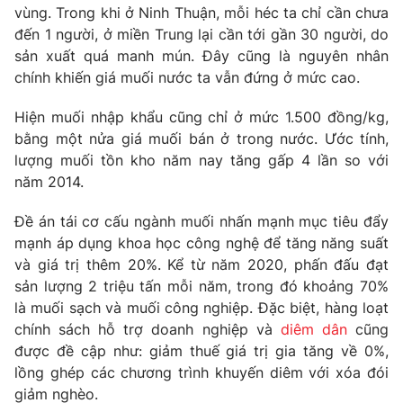
Phim VTV
vùng. Trong khi ở Ninh Thuận, mỗi héc ta chỉ cần chưa
Giải trí
đến 1 người, ở miền Trung lại cần tới gần 30 người, do
Hậu trường
sản xuất quá manh mún. Đây cũng là nguyên nhân
Điện ảnh
Đời sống
Nhân vật
chính khiến giá muối nước ta vẫn đứng ở mức cao.
Âm nhạc
Du lịch
Khán giả
Hiện muối nhập khẩu cũng chỉ ở mức 1.500 đồng/kg,
Giáo dục
Sao
bằng một nửa giá muối bán ở trong nước. Ước tính,
Làm đẹp
Giải sao mai
lượng muối tồn kho năm nay tăng gấp 4 lần so với
Tuyển sinh
Công nghệ
Chất lượng cuộc sống
năm 2014.
Học trực tuyến
Hitech Công nghệ tương lai
Đề án tái cơ cấu ngành muối nhấn mạnh mục tiêu đẩy
Giao lưu trực tuyến
mạnh áp dụng khoa học công nghệ để tăng năng suất
Sản phẩm
và giá trị thêm 20%. Kể từ năm 2020, phấn đấu đạt
Lịch phát sóng
Thị trường
sản lượng 2 triệu tấn mỗi năm, trong đó khoảng 70%
là muối sạch và muối công nghiệp. Đặc biệt, hàng loạt
Tư vấn
chính sách hỗ trợ doanh nghiệp và
diêm dân
cũng
Chuyên mục khác
được đề cập như: giảm thuế giá trị gia tăng về 0%,
lồng ghép các chương trình khuyến diêm với xóa đói
Emagazine
Podcast
giảm nghèo.