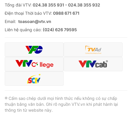
Tổng đài VTV:
024.38 355 931 - 024.38 355 932
Ðiện thoại Thời báo VTV:
0988 671 671
Email:
toasoan@vtv.vn
Liên hệ quảng cáo:
(024) 626 79595
® Cấm sao chép dưới mọi hình thức nếu không có sự chấp
thuận bằng văn bản. Ghi rõ nguồn VTV.vn khi phát hành lại
thông tin từ website này.