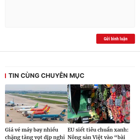
Ðiện thoại Thời báo VTV:
024.66 897 897
Email:
toasoan@vtv.vn
Liên hệ quảng cáo:
024-7300.7108
Gửi bình luận
TIN CÙNG CHUYÊN MỤC
® Cấm sao chép dưới mọi hình thức nếu không có sự chấp
thuận bằng văn bản. Ghi rõ nguồn VTV.vn khi phát hành lại
thông tin từ website này.
Giá vé máy bay nhiều
EU siết tiêu chuẩn xanh:
chặng tăng vọt dịp nghỉ
Nông sản Việt vào “bài