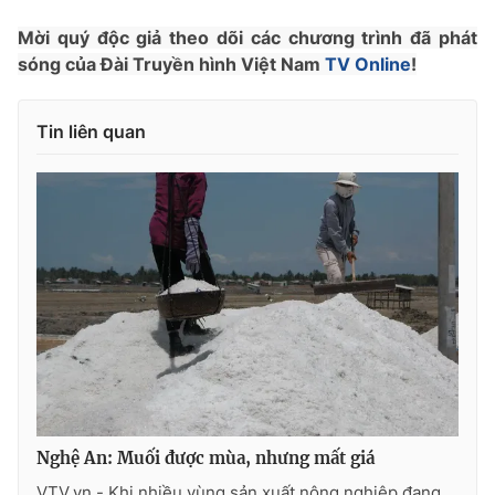
Photo
Infographic
Mời quý độc giả theo dõi các chương trình đã phát
sóng của Đài Truyền hình Việt Nam
TV Online
!
Video
Shorts video
Tin liên quan
VTV Money
VTV Thể thao
VTV Sức khoẻ
Bất động sản
Thị trường 24h
Tấm lòng Việt
VTV4
Vươn mình bằng AI
VTV9
VTV8
Nghệ An: Muối được mùa, nhưng mất giá
Liên hệ tòa soạn
English
VTV.vn - Khi nhiều vùng sản xuất nông nghiệp đang