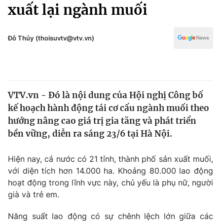
Chính trị
xuất lại ngành muối
Truyền hình
Văn hóa - Giải trí
Xã hội
Y tế
Đỗ Thủy (thoisuvtv@vtv.vn)
Đời sống
Pháp luật
Công nghệ
Giáo dục
Y tế
VTV.vn - Đó là nội dung của Hội nghị Công bố
kế hoạch hành động tái cơ cấu ngành muối theo
Thế giới
hướng nâng cao giá trị gia tăng và phát triển
bền vững, diễn ra sáng 23/6 tại Hà Nội.
Tin tức
Kinh tế
Thế giới đó đây
Hiện nay, cả nước có 21 tỉnh, thành phố sản xuất muối,
Tài chính
với diện tích hơn 14.000 ha. Khoảng 80.000 lao động
Dữ liệu và đời sống
Câu chuyện quốc tế
hoạt động trong lĩnh vực này, chủ yếu là phụ nữ, người
Thị trường
già và trẻ em.
Truyền hình
Góc doanh nghiệp
Năng suất lao động có sự chênh lệch lớn giữa các