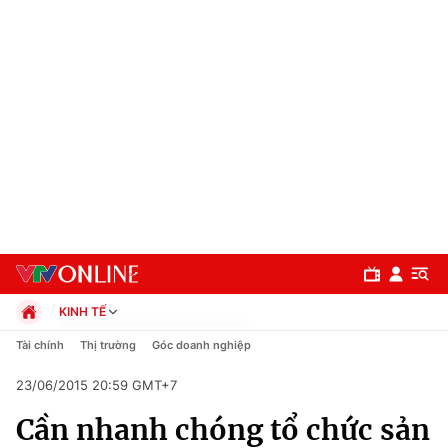
KINH TẾ
Chính trị
Tài chính
Thị trường
Góc doanh nghiệp
Xã hội
23/06/2015 20:59 GMT+7
Pháp luật
Chuyên mục
Kinh tế
Cần nhanh chóng tổ chức sản
Thể thao