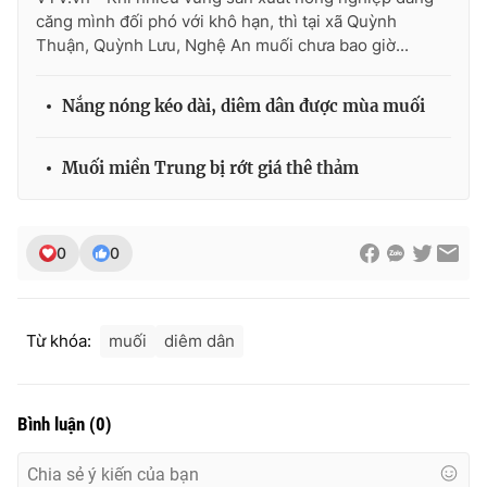
căng mình đối phó với khô hạn, thì tại xã Quỳnh
Thuận, Quỳnh Lưu, Nghệ An muối chưa bao giờ...
THỜI BÁO VTV
Nắng nóng kéo dài, diêm dân được mùa muối
Muối miền Trung bị rớt giá thê thảm
Theo dõi báo trên
0
0
Cơ quan chủ quản:
Đài Truyền hình Việt Nam
Cơ quan báo chí:
Thời báo VTV
Giấy phép hoạt động báo in và báo điện tử số 483/GP-BTTTT
Từ khóa:
muối
diêm dân
cấp ngày 29/12/2023
Tổng Biên tập:
Vũ Thanh Thủy
Phó Tổng Biên tập:
Nguyễn Thị Mỹ Hạnh, Phạm Quốc Thắng,
Bình luận
(
0
)
Nguyễn Trọng Ninh
Tổng đài VTV:
024.38 355 931 - 024.38 355 932