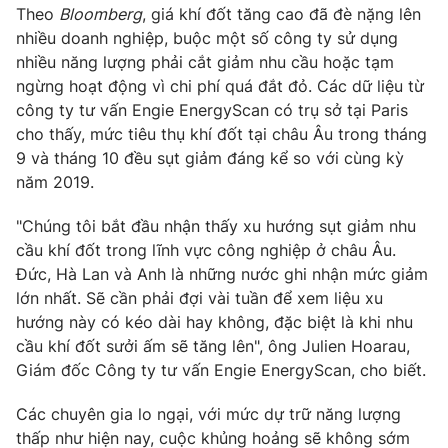
Phim VTV
Theo
Bloomberg
, giá khí đốt tăng cao đã đè nặng lên
Giải trí
nhiều doanh nghiệp, buộc một số công ty sử dụng
Hậu trường
nhiều năng lượng phải cắt giảm nhu cầu hoặc tạm
Điện ảnh
Đời sống
Nhân vật
ngừng hoạt động vì chi phí quá đắt đỏ. Các dữ liệu từ
Âm nhạc
công ty tư vấn Engie EnergyScan có trụ sở tại Paris
Du lịch
Khán giả
cho thấy, mức tiêu thụ khí đốt tại châu Âu trong tháng
Giáo dục
Sao
9 và tháng 10 đều sụt giảm đáng kể so với cùng kỳ
Làm đẹp
Giải sao mai
Tuyển sinh
năm 2019.
Công nghệ
Chất lượng cuộc sống
Học trực tuyến
"Chúng tôi bắt đầu nhận thấy xu hướng sụt giảm nhu
Hitech Công nghệ tương lai
cầu khí đốt trong lĩnh vực công nghiệp ở châu Âu.
Giao lưu trực tuyến
Đức, Hà Lan và Anh là những nước ghi nhận mức giảm
Sản phẩm
lớn nhất. Sẽ cần phải đợi vài tuần để xem liệu xu
Lịch phát sóng
Thị trường
hướng này có kéo dài hay không, đặc biệt là khi nhu
cầu khí đốt sưởi ấm sẽ tăng lên", ông Julien Hoarau,
Tư vấn
Giám đốc Công ty tư vấn Engie EnergyScan, cho biết.
Chuyên mục khác
Các chuyên gia lo ngại, với mức dự trữ năng lượng
Emagazine
Podcast
thấp như hiện nay, cuộc khủng hoảng sẽ không sớm