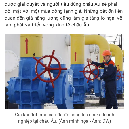
được giải quyết và người tiêu dùng châu Âu sẽ phải
Photo
Infographic
đối mặt với một mùa đông lạnh giá. Những bất ổn liên
quan đến giá năng lượng cũng làm gia tăng lo ngại về
lạm phát và triển vọng kinh tế châu Âu.
Video
Shorts video
VTV Money
VTV Thể thao
VTV Sức khoẻ
Bất động sản
Thị trường 24h
Tấm lòng Việt
VTV4
Vươn mình bằng AI
VTV9
VTV8
Giá khí đốt tăng cao đã đè nặng lên nhiều doanh
nghiệp tại châu Âu. (Ảnh minh họa - Ảnh: DW)
Liên hệ tòa soạn
English