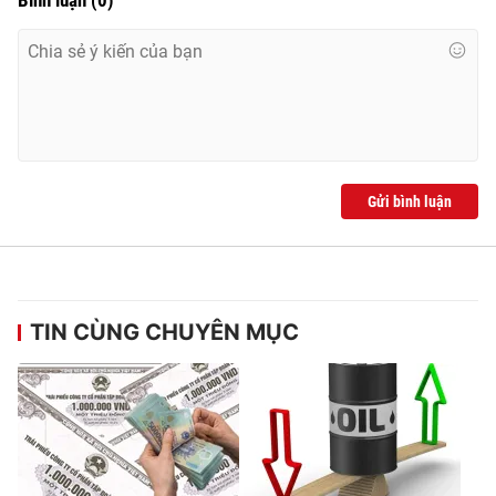
Bình luận
(
0
)
Gửi bình luận
TIN CÙNG CHUYÊN MỤC