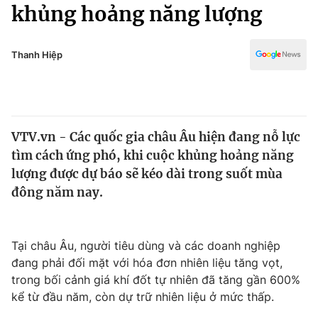
Chính trị
khủng hoảng năng lượng
Truyền hình
Văn hóa - Giải trí
Xã hội
Y tế
Thanh Hiệp
Đời sống
Pháp luật
Công nghệ
Giáo dục
Y tế
VTV.vn - Các quốc gia châu Âu hiện đang nỗ lực
tìm cách ứng phó, khi cuộc khủng hoảng năng
Thế giới
lượng được dự báo sẽ kéo dài trong suốt mùa
đông năm nay.
Tin tức
Kinh tế
Thế giới đó đây
Tài chính
Tại châu Âu, người tiêu dùng và các doanh nghiệp
Dữ liệu và đời sống
Câu chuyện quốc tế
đang phải đối mặt với hóa đơn nhiên liệu tăng vọt,
Thị trường
trong bối cảnh giá khí đốt tự nhiên đã tăng gần 600%
Truyền hình
Góc doanh nghiệp
kể từ đầu năm, còn dự trữ nhiên liệu ở mức thấp.