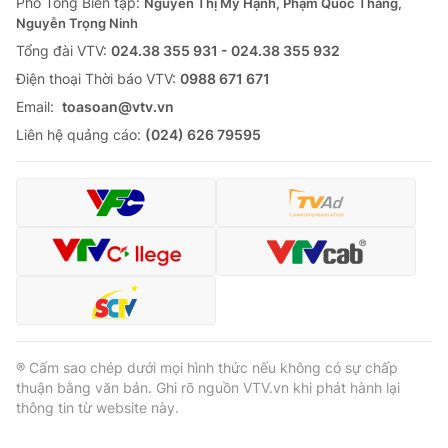
Phó Tổng Biên tập:
Nguyễn Thị Mỹ Hạnh, Phạm Quốc Thắng,
Nguyễn Trọng Ninh
Tổng đài VTV:
024.38 355 931 - 024.38 355 932
Ðiện thoại Thời báo VTV:
0988 671 671
Email:
toasoan@vtv.vn
Liên hệ quảng cáo:
(024) 626 79595
® Cấm sao chép dưới mọi hình thức nếu không có sự chấp
thuận bằng văn bản. Ghi rõ nguồn VTV.vn khi phát hành lại
thông tin từ website này.