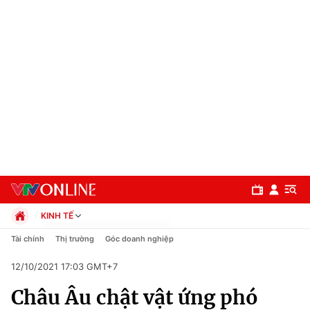
KINH TẾ
Chính trị
Tài chính
Thị trường
Góc doanh nghiệp
Xã hội
12/10/2021 17:03 GMT+7
Pháp luật
Chuyên mục
Kinh tế
Châu Âu chật vật ứng phó
Thể thao