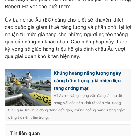
Ðiện thoại Thời báo VTV:
024.66 897 897
Robert Halver cho biết thêm.
Email:
toasoan@vtv.vn
Ủy ban châu Âu (EC) cũng cho biết sẽ khuyến khích
Liên hệ quảng cáo:
024-7300.7108
các quốc gia giảm thuế năng lượng và phân phối lại lợi
nhuận từ mức giá tăng cho những người nghèo thông
qua các công cụ khác nhau. Các biện pháp này được
kỳ vọng sẽ giúp hàng triệu hộ gia đình châu Âu vượt
qua giai đoạn khó khăn hiện nay.
Khủng hoảng năng lượng ngày
càng trầm trọng, giá nhiên liệu
tăng chóng mặt
VTV.vn - Năng lượng vẫn đang là chủ đề
nóng với các nền kinh tế toàn cầu trong
® Cấm sao chép dưới mọi hình thức nếu không có sự chấp
tuần qua. Khi mùa đông đang đến gần, khủng hoảng năng lượng ngày
thuận bằng văn bản. Ghi rõ nguồn VTV.vn khi phát hành lại
càng trở nên trầm trọng.
thông tin từ website này.
Tin liên quan