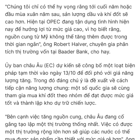
"Chúng tôi chỉ có thể hy vọng rằng tới cuối năm hoặc
đầu mùa xuân năm sau, sản lượng dầu và khí đốt sẽ
cao hơn. Hiện tại OPEC đang tận dụng tình hình hiện
nay để hưởng lợi từ mức giá cao, vì họ biết rằng,
THỜI BÁO VTV
nguồn cung từ Mỹ không thể tăng thêm được trong
thời gian ngắn", ông Robert Halver, chuyên gia phân
tích thị trường vốn tại Baader Bank, cho hay.
Theo dõi báo trên
Ủy ban châu Âu (EC) dự kiến sẽ công bố một loạt biện
pháp tạm thời vào ngày 13/10 để đối phó với giá năng
Cơ quan chủ quản:
Đài Truyền hình Việt Nam
lượng tăng. Trong đó đáng chú ý là đề xuất về cách
Cơ quan báo chí:
Thời báo VTV
tiếp cận năng lượng chung: một số quốc gia sẽ cùng
tham gia mua khí đốt theo nhóm để đạt được mức giá
Giấy phép hoạt động báo in và báo điện tử số 483/GP-BTTTT
cấp ngày 29/12/2023
tốt và thành lập kho dự trữ chiến lược.
Tổng Biên tập:
Vũ Thanh Thủy
"Bên cạnh việc tăng nguồn cung, châu Âu đang cố
Phó Tổng Biên tập:
Nguyễn Thị Mỹ Hạnh, Phạm Quốc Thắng,
gắng tạo lập một thị trường thống nhất. Việc có được
Nguyễn Trọng Ninh
một thị trường rộng lớn hơn sẽ giúp các nước có thể
Tổng đài VTV:
024.38 355 931 - 024.38 355 932
mua được sản phẩm cần thiết với mức giá rẻ hơn", ông