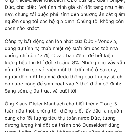
Ông Klaus-Dieter Maubach, CEO của tập đoàn Uniper,
Đức, cho biết: "Với tình hình giá khí đốt tăng như hiện
nay, chúng tôi buộc phải tính đến phương án cắt giảm
nguồn cung tới các hộ gia đình. Chúng tôi không còn
cách nào khác".
THỜI BÁO VTV
Công ty bất động sản lớn nhất của Đức - Vonovia,
đang dự tính hạ thấp nhiệt độ sưởi ấm các toà nhà
xuống chỉ còn 17 độ C vào ban đêm, để tiết kiệm
Theo dõi báo trên
lượng tiêu thụ khí đốt khoảng 8%. Nhưng như vậy vẫn
còn dễ chịu so với việc một thị trấn nhỏ ở Saxony,
Cơ quan chủ quản:
Đài Truyền hình Việt Nam
người dân một toà nhà được thông báo 1 ngày sẽ chỉ
Cơ quan báo chí:
Thời báo VTV
có nước nóng để sinh hoạt vào 3 thời điểm cố định:
Giấy phép hoạt động báo in và báo điện tử số 483/GP-BTTTT
Sáng sớm, giữa trưa, và buổi tối.
cấp ngày 29/12/2023
Ông Klaus-Dieter Maubach cho biết thêm: Trong 3
Tổng Biên tập:
Vũ Thanh Thủy
tuần nữa thôi, chúng tôi không biết lấy đâu ra nguồn
Phó Tổng Biên tập:
Nguyễn Thị Mỹ Hạnh, Phạm Quốc Thắng,
cung cho 1% lượng tiêu thụ toàn nước Đức, tương
Nguyễn Trọng Ninh
đương lượng khí đốt cả thành phố Dusseldorf dùng
Tổng đài VTV:
024.38 355 931 - 024.38 355 932