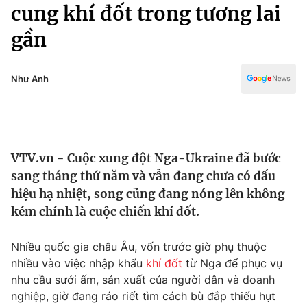
Chính trị
cung khí đốt trong tương lai
Truyền hình
gần
Văn hóa - Giải trí
Xã hội
Y tế
Đời sống
Như Anh
Pháp luật
Công nghệ
Giáo dục
Y tế
VTV.vn - Cuộc xung đột Nga-Ukraine đã bước
Thế giới
sang tháng thứ năm và vẫn đang chưa có dấu
Tin tức
hiệu hạ nhiệt, song cũng đang nóng lên không
Kinh tế
kém chính là cuộc chiến khí đốt.
Thế giới đó đây
Tài chính
Dữ liệu và đời sống
Câu chuyện quốc tế
Nhiều quốc gia châu Âu, vốn trước giờ phụ thuộc
Thị trường
nhiều vào việc nhập khẩu
khí đốt
từ Nga để phục vụ
nhu cầu sưởi ấm, sản xuất của người dân và doanh
Truyền hình
Góc doanh nghiệp
nghiệp, giờ đang ráo riết tìm cách bù đắp thiếu hụt