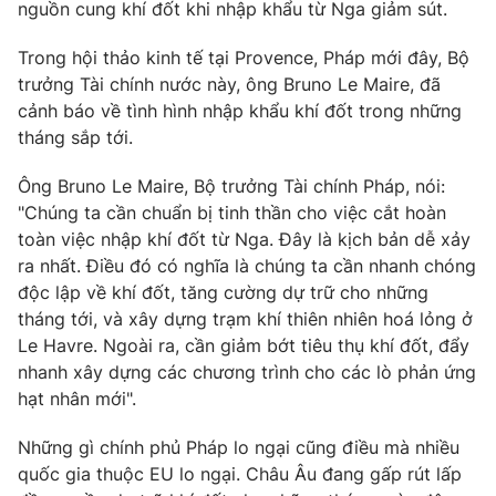
Phim VTV
nguồn cung khí đốt khi nhập khẩu từ Nga giảm sút.
Giải trí
Hậu trường
Trong hội thảo kinh tế tại Provence, Pháp mới đây, Bộ
Điện ảnh
trưởng Tài chính nước này, ông Bruno Le Maire, đã
Đời sống
Nhân vật
cảnh báo về tình hình nhập khẩu khí đốt trong những
Âm nhạc
Du lịch
tháng sắp tới.
Khán giả
Giáo dục
Sao
Làm đẹp
Giải sao mai
Ông Bruno Le Maire, Bộ trưởng Tài chính Pháp, nói:
Tuyển sinh
"Chúng ta cần chuẩn bị tinh thần cho việc cắt hoàn
Công nghệ
Chất lượng cuộc sống
toàn việc nhập khí đốt từ Nga. Đây là kịch bản dễ xảy
Học trực tuyến
Hitech Công nghệ tương lai
ra nhất. Điều đó có nghĩa là chúng ta cần nhanh chóng
Giao lưu trực tuyến
độc lập về khí đốt, tăng cường dự trữ cho những
Sản phẩm
tháng tới, và xây dựng trạm khí thiên nhiên hoá lỏng ở
Lịch phát sóng
Le Havre. Ngoài ra, cần giảm bớt tiêu thụ khí đốt, đẩy
Thị trường
nhanh xây dựng các chương trình cho các lò phản ứng
Tư vấn
hạt nhân mới".
Chuyên mục khác
Những gì chính phủ Pháp lo ngại cũng điều mà nhiều
Emagazine
Podcast
quốc gia thuộc EU lo ngại. Châu Âu đang gấp rút lấp