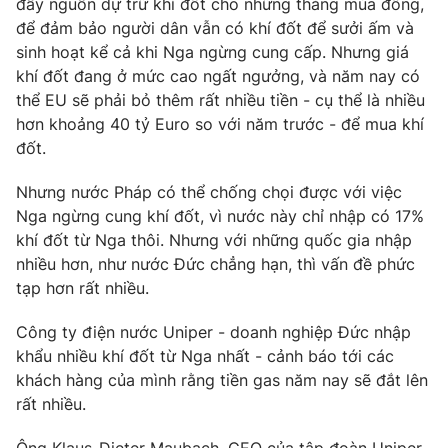
đầy nguồn dự trữ khí đốt cho những tháng mùa đông,
để đảm bảo người dân vẫn có khí đốt để sưởi ấm và
Photo
Infographic
sinh hoạt kể cả khi Nga ngừng cung cấp. Nhưng giá
khí đốt đang ở mức cao ngất ngưởng, và năm nay có
Video
Shorts video
thể EU sẽ phải bỏ thêm rất nhiều tiền - cụ thể là nhiều
hơn khoảng 40 tỷ Euro so với năm trước - để mua khí
VTV Money
đốt.
VTV Thể thao
Nhưng nước Pháp có thể chống chọi được với việc
VTV Sức khoẻ
Bất động sản
Nga ngừng cung khí đốt, vì nước này chỉ nhập có 17%
khí đốt từ Nga thôi. Nhưng với những quốc gia nhập
Thị trường 24h
nhiều hơn, như nước Đức chẳng hạn, thì vấn đề phức
Tấm lòng Việt
tạp hơn rất nhiều.
VTV4
Vươn mình bằng AI
Công ty điện nước Uniper - doanh nghiệp Đức nhập
khẩu nhiều khí đốt từ Nga nhất - cảnh báo tới các
VTV9
khách hàng của mình rằng tiền gas năm nay sẽ đắt lên
VTV8
rất nhiều.
Liên hệ tòa soạn
English