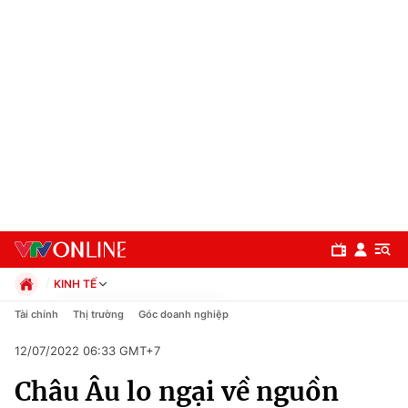
KINH TẾ
Chính trị
Tài chính
Thị trường
Góc doanh nghiệp
Xã hội
12/07/2022 06:33 GMT+7
Pháp luật
Chuyên mục
Kinh tế
Châu Âu lo ngại về nguồn
Thể thao