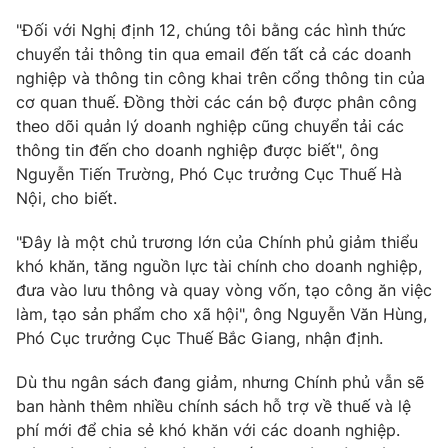
Email:
toasoan@vtv.vn
"Đối với Nghị định 12, chúng tôi bằng các hình thức
Liên hệ quảng cáo:
024-7300.7108
chuyển tải thông tin qua email đến tất cả các doanh
nghiệp và thông tin công khai trên cổng thông tin của
cơ quan thuế. Đồng thời các cán bộ được phân công
theo dõi quản lý doanh nghiệp cũng chuyển tải các
thông tin đến cho doanh nghiệp được biết", ông
Nguyễn Tiến Trường, Phó Cục trưởng Cục Thuế Hà
Nội, cho biết.
"Đây là một chủ trương lớn của Chính phủ giảm thiểu
khó khăn, tăng nguồn lực tài chính cho doanh nghiệp,
đưa vào lưu thông và quay vòng vốn, tạo công ăn việc
® Cấm sao chép dưới mọi hình thức nếu không có sự chấp
làm, tạo sản phẩm cho xã hội", ông Nguyễn Văn Hùng,
thuận bằng văn bản. Ghi rõ nguồn VTV.vn khi phát hành lại
Phó Cục trưởng Cục Thuế Bắc Giang, nhận định.
thông tin từ website này.
Dù thu ngân sách đang giảm, nhưng Chính phủ vẫn sẽ
ban hành thêm nhiều chính sách hỗ trợ về thuế và lệ
phí mới để chia sẻ khó khăn với các doanh nghiệp.