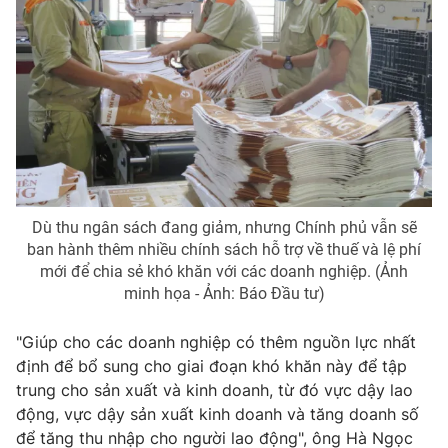
Photo
Infographic
Video
Shorts video
VTV Money
VTV Thể thao
VTV Sức khoẻ
Bất động sản
Dù thu ngân sách đang giảm, nhưng Chính phủ vẫn sẽ
ban hành thêm nhiều chính sách hỗ trợ về thuế và lệ phí
Thị trường 24h
Tấm lòng Việt
mới để chia sẻ khó khăn với các doanh nghiệp. (Ảnh
minh họa - Ảnh: Báo Đầu tư)
VTV4
Vươn mình bằng AI
"Giúp cho các doanh nghiệp có thêm nguồn lực nhất
định để bổ sung cho giai đoạn khó khăn này để tập
VTV9
VTV8
trung cho sản xuất và kinh doanh, từ đó vực dậy lao
động, vực dậy sản xuất kinh doanh và tăng doanh số
để tăng thu nhập cho người lao động", ông Hà Ngọc
Liên hệ tòa soạn
English