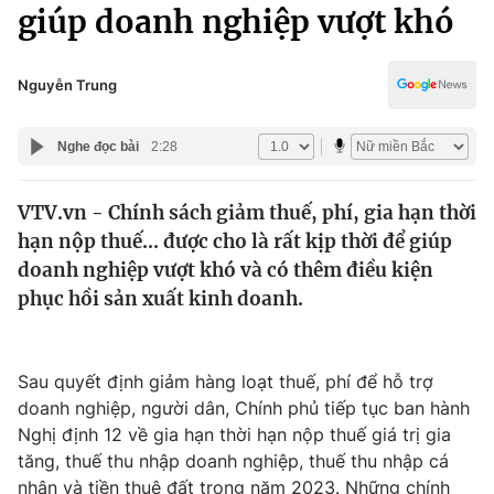
Chính trị
giúp doanh nghiệp vượt khó
Truyền hình
Văn hóa - Giải trí
Xã hội
Y tế
Nguyễn Trung
Đời sống
Pháp luật
Công nghệ
Nghe đọc bài
2:28
Giáo dục
Y tế
VTV.vn - Chính sách giảm thuế, phí, gia hạn thời
hạn nộp thuế... được cho là rất kịp thời để giúp
Thế giới
doanh nghiệp vượt khó và có thêm điều kiện
phục hồi sản xuất kinh doanh.
Tin tức
Kinh tế
Thế giới đó đây
Tài chính
Sau quyết định giảm hàng loạt thuế, phí để hỗ trợ
Dữ liệu và đời sống
Câu chuyện quốc tế
doanh nghiệp, người dân, Chính phủ tiếp tục ban hành
Thị trường
Nghị định 12 về gia hạn thời hạn nộp thuế giá trị gia
Truyền hình
Góc doanh nghiệp
tăng, thuế thu nhập doanh nghiệp, thuế thu nhập cá
nhân và tiền thuê đất trong năm 2023. Những chính