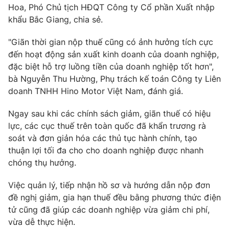
Hoa, Phó Chủ tịch HĐQT Công ty Cổ phần Xuất nhập
khẩu Bắc Giang, chia sẻ.
"Giãn thời gian nộp thuế cũng có ảnh hưởng tích cực
THỜI BÁO VTV
đến hoạt động sản xuất kinh doanh của doanh nghiệp,
đặc biệt hỗ trợ luồng tiền của doanh nghiệp tốt hơn",
bà Nguyễn Thu Hường, Phụ trách kế toán Công ty Liên
Theo dõi báo trên
doanh TNHH Hino Motor Việt Nam, đánh giá.
Cơ quan chủ quản:
Đài Truyền hình Việt Nam
Ngay sau khi các chính sách giảm, giãn thuế có hiệu
Cơ quan báo chí:
Thời báo VTV
lực, các cục thuế trên toàn quốc đã khẩn trương rà
soát và đơn giản hóa các thủ tục hành chính, tạo
Giấy phép hoạt động báo in và báo điện tử số 483/GP-BTTTT
cấp ngày 29/12/2023
thuận lợi tối đa cho cho doanh nghiệp được nhanh
chóng thụ hưởng.
Tổng Biên tập:
Vũ Thanh Thủy
Phó Tổng Biên tập:
Nguyễn Thị Mỹ Hạnh, Phạm Quốc Thắng,
Việc quản lý, tiếp nhận hồ sơ và hướng dẫn nộp đơn
Nguyễn Trọng Ninh
đề nghị giảm, gia hạn thuế đều bằng phương thức điện
Tổng đài VTV:
024.38 355 931 - 024.38 355 932
tử cũng đã giúp các doanh nghiệp vừa giảm chi phí,
Ðiện thoại Thời báo VTV:
024.66 897 897
vừa dễ thực hiện.