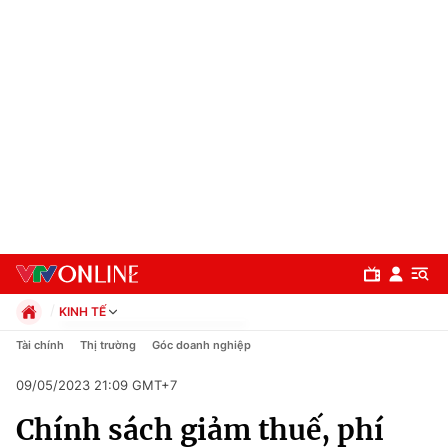
KINH TẾ
Chính trị
Tài chính
Thị trường
Góc doanh nghiệp
Xã hội
09/05/2023 21:09 GMT+7
Pháp luật
Chuyên mục
Kinh tế
Chính sách giảm thuế, phí
Thể thao