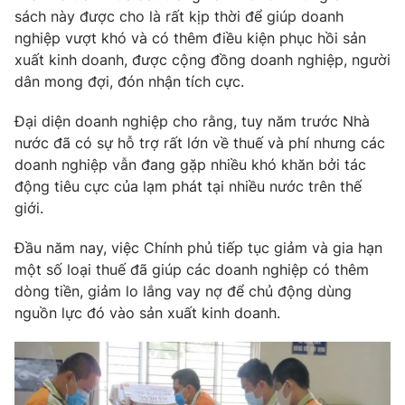
Phim VTV
sách này được cho là rất kịp thời để giúp doanh
Giải trí
nghiệp vượt khó và có thêm điều kiện phục hồi sản
Hậu trường
Điện ảnh
xuất kinh doanh, được cộng đồng doanh nghiệp, người
Đời sống
Nhân vật
dân mong đợi, đón nhận tích cực.
Âm nhạc
Du lịch
Khán giả
Đại diện doanh nghiệp cho rằng, tuy năm trước Nhà
Giáo dục
Sao
nước đã có sự hỗ trợ rất lớn về thuế và phí nhưng các
Làm đẹp
Giải sao mai
Tuyển sinh
doanh nghiệp vẫn đang gặp nhiều khó khăn bởi tác
Công nghệ
Chất lượng cuộc sống
động tiêu cực của lạm phát tại nhiều nước trên thế
Học trực tuyến
giới.
Hitech Công nghệ tương lai
Giao lưu trực tuyến
Đầu năm nay, việc Chính phủ tiếp tục giảm và gia hạn
Sản phẩm
một số loại thuế đã giúp các doanh nghiệp có thêm
Lịch phát sóng
Thị trường
dòng tiền, giảm lo lắng vay nợ để chủ động dùng
nguồn lực đó vào sản xuất kinh doanh.
Tư vấn
Chuyên mục khác
Emagazine
Podcast