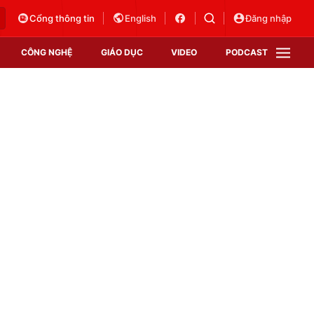
Cổng thông tin
English
Đăng nhập
CÔNG NGHỆ
GIÁO DỤC
VIDEO
PODCAST
VTV Money
VTV Thể thao
VTV Sức khoẻ
Bất động sản
Thị trường 24h
Tấm lòng Việt
Vươn mình bằng AI
VTV4
VTV8
VTV9
Lịch phát sóng
Giao lưu trực tuyến
Sự kiện