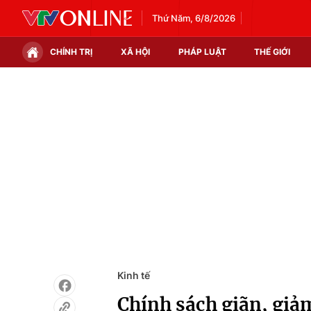
Thứ Năm, 6/8/2026
CHÍNH TRỊ
XÃ HỘI
PHÁP LUẬT
THẾ GIỚI
Chính trị
Xã hội
Thế giới
Kinh tế
Tin tức
Tài chính
Thế giới đó đây
Thị trường
Câu chuyện quốc tế
Góc doanh nghiệp
Dữ liệu và đời sống
Kinh tế
Chính sách giãn, giảm