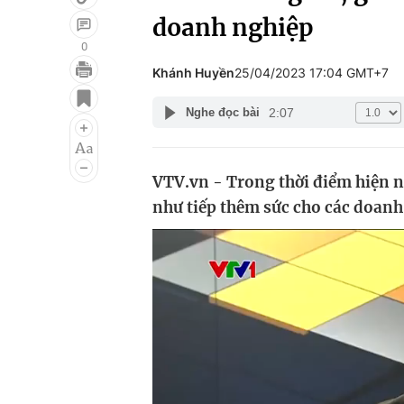
doanh nghiệp
0
Khánh Huyền
25/04/2023 17:04 GMT+7
Giải trí
Đời sống
2:07
Nghe đọc bài
Điện ảnh
Du lịch
Âm nhạc
Làm đẹp
VTV.vn - Trong thời điểm hiện n
Sao
Chất lượng cuộc sốn
như tiếp thêm sức cho các doanh