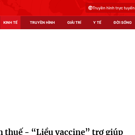
Truyền hình trực tuyến
KINH TẾ
TRUYỀN HÌNH
GIẢI TRÍ
Y TẾ
ĐỜI SỐNG
Pháp luật
Y tế
Truyền hình
Multimedia
Phim VTV
Video
Hậu trường
Shorts video
Nhân vật
Podcast
Khán giả
EMagazine
Giải sao mai
Photo
 thuế - “Liều vaccine” trợ giúp
Infographic