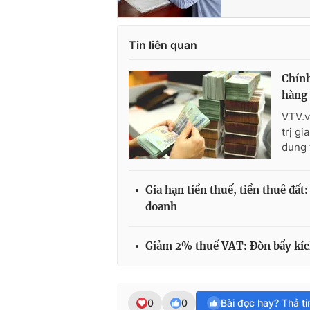
Tin liên quan
Chính
hàng
VTV.v
trị gi
dụng 
Gia hạn tiền thuế, tiền thuê đấ
doanh
Giảm 2% thuế VAT: Đòn bẩy kíc
0
0
Bài đọc hay? Thả t