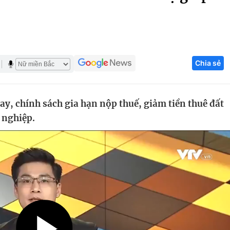
Góc ảnh
Giáo dục
Công nghệ
Chia sẻ
Tuyển sinh
Hitech Công ng
Học trực tuyến
Sản phẩm
ay, chính sách gia hạn nộp thuế, giảm tiền thuê đất
g
Thị trường
 nghiệp.
Tư vấn