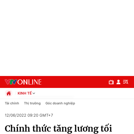
KINH TẾ
Chính trị
Tài chính
Thị trường
Góc doanh nghiệp
Xã hội
12/06/2022 09:20 GMT+7
Pháp luật
Chuyên mục
Kinh tế
Chính thức tăng lương tối
Thể thao