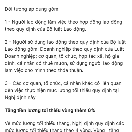
Phim VTV
Giải trí
Đối tượng áp dụng gồm:
Hậu trường
Điện ảnh
1 - Người lao động làm việc theo hợp đồng lao động
Đời sống
Nhân vật
theo quy định của Bộ luật Lao động.
Âm nhạc
Du lịch
Khán giả
Giáo dục
2 - Người sử dụng lao động theo quy định của Bộ luật
Sao
Làm đẹp
Giải sao mai
Lao động gồm: Doanh nghiệp theo quy định của Luật
Tuyển sinh
Doanh nghiệp; cơ quan, tổ chức, hợp tác xã, hộ gia
Công nghệ
Chất lượng cuộc sống
đình, cá nhân có thuê mướn, sử dụng người lao động
Học trực tuyến
Hitech Công nghệ tương lai
làm việc cho mình theo thỏa thuận.
Giao lưu trực tuyến
Sản phẩm
3 - Các cơ quan, tổ chức, cá nhân khác có liên quan
đến việc thực hiện mức lương tối thiểu quy định tại
Lịch phát sóng
Thị trường
Nghị định này.
Tư vấn
Tăng tiền lương tối thiểu vùng thêm 6%
Chuyên mục khác
Về mức lương tối thiểu tháng, Nghị định quy định các
Emagazine
Podcast
mức lương tối thiểu tháng theo 4 vùng: Vùng I tăng