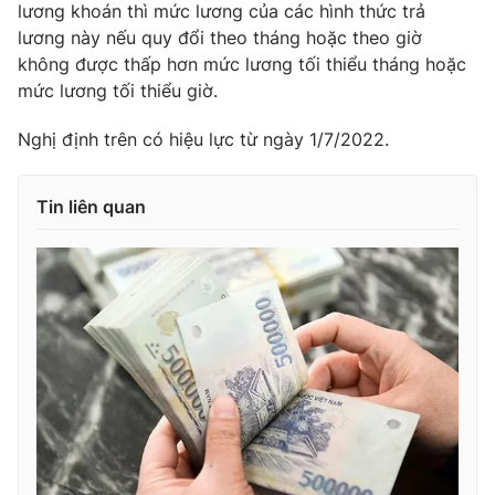
lương khoán thì mức lương của các hình thức trả
Ðiện thoại Thời báo VTV:
024.66 897 897
lương này nếu quy đổi theo tháng hoặc theo giờ
Email:
toasoan@vtv.vn
không được thấp hơn mức lương tối thiểu tháng hoặc
Liên hệ quảng cáo:
024-7300.7108
mức lương tối thiểu giờ.
Nghị định trên có hiệu lực từ ngày 1/7/2022.
Tin liên quan
® Cấm sao chép dưới mọi hình thức nếu không có sự chấp
thuận bằng văn bản. Ghi rõ nguồn VTV.vn khi phát hành lại
thông tin từ website này.