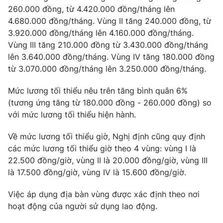
260.000 đồng, từ 4.420.000 đồng/tháng lên
Photo
Infographic
4.680.000 đồng/tháng. Vùng II tăng 240.000 đồng, từ
3.920.000 đồng/tháng lên 4.160.000 đồng/tháng.
Video
Vùng III tăng 210.000 đồng từ 3.430.000 đồng/tháng
Shorts video
lên 3.640.000 đồng/tháng. Vùng IV tăng 180.000 đồng
từ 3.070.000 đồng/tháng lên 3.250.000 đồng/tháng.
VTV Money
VTV Thể thao
Mức lương tối thiểu nêu trên tăng bình quân 6%
VTV Sức khoẻ
(tương ứng tăng từ 180.000 đồng - 260.000 đồng) so
Bất động sản
với mức lương tối thiểu hiện hành.
Thị trường 24h
Tấm lòng Việt
Về mức lương tối thiểu giờ, Nghị định cũng quy định
các mức lương tối thiểu giờ theo 4 vùng: vùng I là
VTV4
22.500 đồng/giờ, vùng II là 20.000 đồng/giờ, vùng III
Vươn mình bằng AI
là 17.500 đồng/giờ, vùng IV là 15.600 đồng/giờ.
VTV9
VTV8
Việc áp dụng địa bàn vùng được xác định theo nơi
hoạt động của người sử dụng lao động.
Liên hệ tòa soạn
English