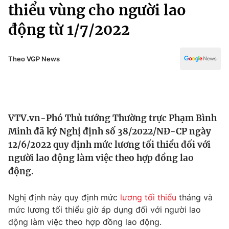
Chính trị
thiểu vùng cho người lao
Truyền hình
động từ 1/7/2022
Văn hóa - Giải trí
Xã hội
Y tế
Đời sống
Theo VGP News
Pháp luật
Công nghệ
Giáo dục
Y tế
VTV.vn-Phó Thủ tướng Thường trực Phạm Bình
Thế giới
Minh đã ký Nghị định số 38/2022/NĐ-CP ngày
Tin tức
12/6/2022 quy định mức lương tối thiểu đối với
Kinh tế
người lao động làm việc theo hợp đồng lao
Thế giới đó đây
động.
Tài chính
Dữ liệu và đời sống
Câu chuyện quốc tế
Thị trường
Nghị định này quy định mức
lương tối thiểu
tháng và
mức lương tối thiểu giờ áp dụng đối với người lao
Truyền hình
Góc doanh nghiệp
động làm việc theo hợp đồng lao động.