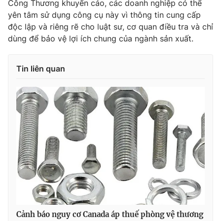
Công Thương khuyến cáo, các doanh nghiệp có thể
Ðiện thoại Thời báo VTV:
024.66 897 897
yên tâm sử dụng công cụ này vì thông tin cung cấp
Email:
toasoan@vtv.vn
độc lập và riêng rẽ cho luật sư, cơ quan điều tra và chỉ
Liên hệ quảng cáo:
024-7300.7108
dùng để bảo vệ lợi ích chung của ngành sản xuất.
Tin liên quan
® Cấm sao chép dưới mọi hình thức nếu không có sự chấp
thuận bằng văn bản. Ghi rõ nguồn VTV.vn khi phát hành lại
thông tin từ website này.
Cảnh báo nguy cơ Canada áp thuế phòng vệ thương