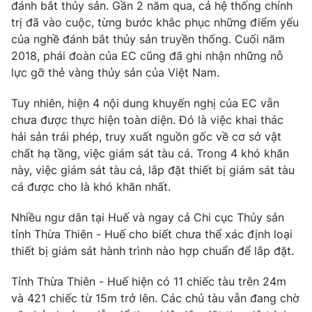
Phim VTV
đánh bắt thủy sản. Gần 2 năm qua, cả hệ thống chính
Giải trí
trị đã vào cuộc, từng bước khắc phục những điểm yếu
Hậu trường
của nghề đánh bắt thủy sản truyền thống. Cuối năm
Điện ảnh
Đời sống
2018, phái đoàn của EC cũng đã ghi nhận những nỗ
Nhân vật
Âm nhạc
lực gỡ thẻ vàng thủy sản của Việt Nam.
Du lịch
Khán giả
Giáo dục
Sao
Tuy nhiên, hiện 4 nội dung khuyến nghị của EC vẫn
Làm đẹp
Giải sao mai
chưa được thực hiện toàn diện. Đó là việc khai thác
Tuyển sinh
Công nghệ
hải sản trái phép, truy xuất nguồn gốc về cơ sở vật
Chất lượng cuộc sống
Học trực tuyến
chất hạ tầng, việc giám sát tàu cá. Trong 4 khó khăn
Hitech Công nghệ tương lai
này, việc giám sát tàu cá, lắp đặt thiết bị giám sát tàu
Giao lưu trực tuyến
cá được cho là khó khăn nhất.
Sản phẩm
Lịch phát sóng
Nhiều ngư dân tại Huế và ngay cả Chi cục Thủy sản
Thị trường
tỉnh Thừa Thiên - Huế cho biết chưa thể xác định loại
Tư vấn
thiết bị giám sát hành trình nào hợp chuẩn để lắp đặt.
Chuyên mục khác
Tỉnh Thừa Thiên - Huế hiện có 11 chiếc tàu trên 24m
Emagazine
Podcast
và 421 chiếc từ 15m trở lên. Các chủ tàu vẫn đang chờ