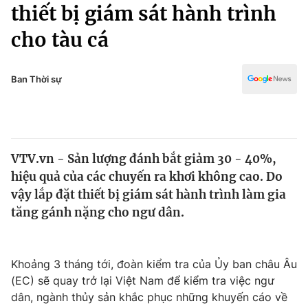
Chính trị
thiết bị giám sát hành trình
Truyền hình
cho tàu cá
Văn hóa - Giải trí
Xã hội
Y tế
Đời sống
Ban Thời sự
Pháp luật
Công nghệ
Giáo dục
Y tế
VTV.vn - Sản lượng đánh bắt giảm 30 - 40%,
Thế giới
hiệu quả của các chuyến ra khơi không cao. Do
Tin tức
vậy lắp đặt thiết bị giám sát hành trình làm gia
Kinh tế
tăng gánh nặng cho ngư dân.
Thế giới đó đây
Tài chính
Dữ liệu và đời sống
Câu chuyện quốc tế
Thị trường
Khoảng 3 tháng tới, đoàn kiểm tra của Ủy ban châu Âu
(EC) sẽ quay trở lại Việt Nam để kiểm tra việc ngư
Truyền hình
Góc doanh nghiệp
dân, ngành thủy sản khắc phục những khuyến cáo về