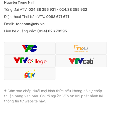
Nguyễn Trọng Ninh
Tổng đài VTV:
024.38 355 931 - 024.38 355 932
Ðiện thoại Thời báo VTV:
0988 671 671
Email:
toasoan@vtv.vn
Liên hệ quảng cáo:
(024) 626 79595
® Cấm sao chép dưới mọi hình thức nếu không có sự chấp
thuận bằng văn bản. Ghi rõ nguồn VTV.vn khi phát hành lại
thông tin từ website này.