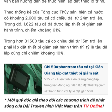
văn bản hướng dẫn để thực hiện lắp đặt theo lộ trình.
Photo
Infographic
Theo thống kê của Tổng cục Thủy sản, hiện cả nước
có khoảng 2.600 tàu cá có chiều dài từ 24m trở lên.
Video
Shorts video
Trong đó, 1.622 tàu cá đã được lắp thiết bị giám sát
hành trình, chiếm khoảng 61%.
VTV Money
VTV Thể thao
Trong hơn 31.500 tàu cá có chiều dài từ 15m trở lên
phải lắp đặt thiết bị giám sát hành trình thì tỷ lệ tàu đã
VTV Sức khoẻ
Bất động sản
lắp cũng chỉ chiếm khoảng 10%.
Thị trường 24h
Tấm lòng Việt
Chỉ 50#phantram tàu cá tại Kiên
Giang lắp đặt thiết bị giám sát
VTV.vn - Hiện tỉnh Kiên Giang đang tập
VTV4
Vươn mình bằng AI
trung vận động ngư dân lắp đặt thiết bị giám
sát hành trình với tỷ lệ đạt gần 50%.
VTV9
VTV8
* Mời quý độc giả theo dõi các chương trình đã phát
sóng của Đài Truyền hình Việt Nam trên
TV Online
!
Liên hệ tòa soạn
English