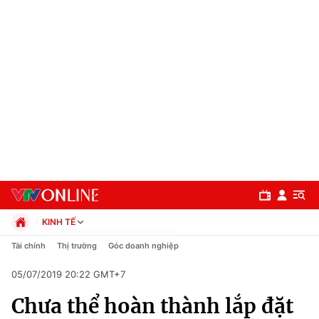
KINH TẾ
Chính trị
Tài chính
Thị trường
Góc doanh nghiệp
Xã hội
05/07/2019 20:22 GMT+7
Pháp luật
Chuyên mục
Kinh tế
Chưa thể hoàn thành lắp đặt
Thể thao