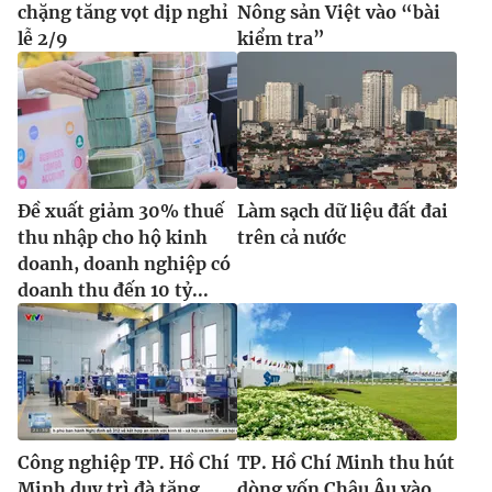
chặng tăng vọt dịp nghỉ
Nông sản Việt vào “bài
lễ 2/9
kiểm tra”
Đề xuất giảm 30% thuế
Làm sạch dữ liệu đất đai
thu nhập cho hộ kinh
trên cả nước
doanh, doanh nghiệp có
doanh thu đến 10 tỷ...
Công nghiệp TP. Hồ Chí
TP. Hồ Chí Minh thu hút
Minh duy trì đà tăng
dòng vốn Châu Âu vào