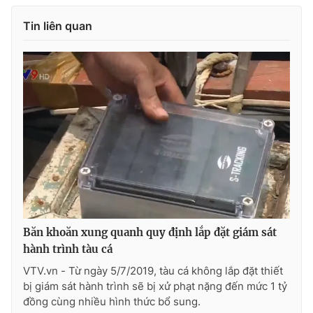
Tin liên quan
THỜI BÁO VTV
Theo dõi báo trên
Cơ quan chủ quản:
Đài Truyền hình Việt Nam
Cơ quan báo chí:
Thời báo VTV
Giấy phép hoạt động báo in và báo điện tử số 483/GP-BTTTT
cấp ngày 29/12/2023
Băn khoăn xung quanh quy định lắp đặt giám sát
Tổng Biên tập:
Vũ Thanh Thủy
hành trình tàu cá
Phó Tổng Biên tập:
Nguyễn Thị Mỹ Hạnh, Phạm Quốc Thắng,
VTV.vn - Từ ngày 5/7/2019, tàu cá không lắp đặt thiết
Nguyễn Trọng Ninh
bị giám sát hành trình sẽ bị xử phạt nặng đến mức 1 tỷ
đồng cùng nhiều hình thức bổ sung.
Tổng đài VTV:
024.38 355 931 - 024.38 355 932