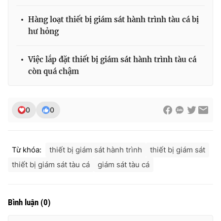
Ðiện thoại Thời báo VTV:
024.66 897 897
Hàng loạt thiết bị giám sát hành trình tàu cá bị
Email:
toasoan@vtv.vn
hư hỏng
Liên hệ quảng cáo:
024-7300.7108
Việc lắp đặt thiết bị giám sát hành trình tàu cá
còn quá chậm
0
0
Từ khóa:
thiết bị giám sát hành trình
thiết bị giám sát
thiết bị giám sát tàu cá
giám sát tàu cá
® Cấm sao chép dưới mọi hình thức nếu không có sự chấp
thuận bằng văn bản. Ghi rõ nguồn VTV.vn khi phát hành lại
thông tin từ website này.
Bình luận
(
0
)