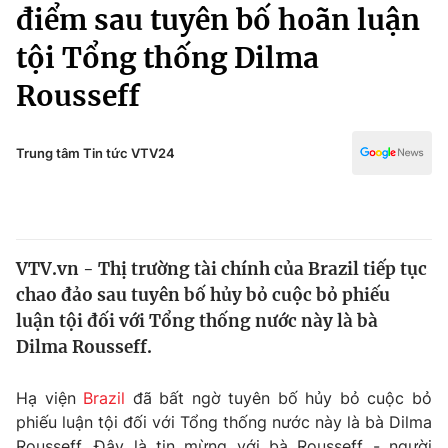
Chính trị
điểm sau tuyên bố hoãn luận
Truyền hình
tội Tổng thống Dilma
Văn hóa - Giải trí
Xã hội
Y tế
Rousseff
Đời sống
Pháp luật
Công nghệ
Giáo dục
Trung tâm Tin tức VTV24
Y tế
Thế giới
VTV.vn - Thị trường tài chính của Brazil tiếp tục
Tin tức
chao đảo sau tuyên bố hủy bỏ cuộc bỏ phiếu
Kinh tế
Thế giới đó đây
luận tội đối với Tổng thống nước này là bà
Tài chính
Dilma Rousseff.
Dữ liệu và đời sống
Câu chuyện quốc tế
Thị trường
Hạ viện
Brazil
đã bất ngờ tuyên bố hủy bỏ cuộc bỏ
Truyền hình
Góc doanh nghiệp
phiếu luận tội đối với Tổng thống nước này là bà Dilma
Rousseff. Đây là tin mừng với bà Rousseff - người