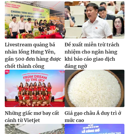
Ðiện thoại Thời báo VTV:
024.66 897 897
Email:
toasoan@vtv.vn
Liên hệ quảng cáo:
024-7300.7108
Livestream quảng bá
Đề xuất miễn trừ trách
nhãn lồng Hưng Yên,
nhiệm cho ngân hàng
gần 500 đơn hàng được
khi báo cáo giao dịch
chốt thành công
đáng ngờ
® Cấm sao chép dưới mọi hình thức nếu không có sự chấp
thuận bằng văn bản. Ghi rõ nguồn VTV.vn khi phát hành lại
Những giấc mơ bay cất
Giá gạo châu Á duy trì ở
thông tin từ website này.
cánh từ Vietjet
mức cao