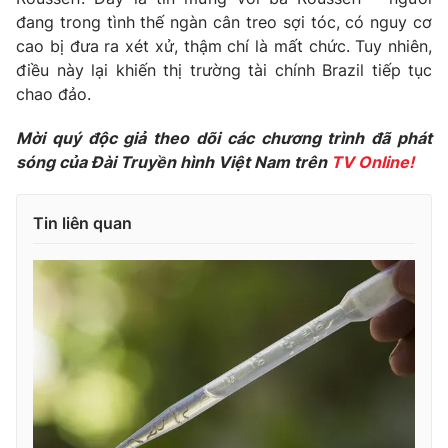
Phim VTV
Giải trí
đang trong tình thế ngàn cân treo sợi tóc, có nguy cơ
Hậu trường
cao bị đưa ra xét xử, thậm chí là mất chức. Tuy nhiên,
Điện ảnh
điều này lại khiến thị trường tài chính Brazil tiếp tục
Đời sống
Nhân vật
chao đảo.
Âm nhạc
Du lịch
Khán giả
Giáo dục
Mời quý độc giả theo dõi các chương trình đã phát
Sao
Làm đẹp
sóng của Đài Truyền hình Việt Nam trên
TV Online!
Giải sao mai
Tuyển sinh
Công nghệ
Chất lượng cuộc sống
Học trực tuyến
Tin liên quan
Hitech Công nghệ tương lai
Giao lưu trực tuyến
Sản phẩm
Lịch phát sóng
Thị trường
Tư vấn
Chuyên mục khác
Emagazine
Podcast