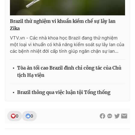
Photo
Infographic
Brazil thử nghiệm vi khuẩn kiềm chế sự lây lan
Video
Shorts video
Zika
VTV.vn - Các nhà khoa học Brazil đang thử nghiệm
một loại vi khuẩn có khả năng kiểm soát sự lây lan của
VTV Money
VTV Thể thao
các bệnh nhiệt đới cấp tính giúp ngăn chặn sự lan...
VTV Sức khoẻ
Bất động sản
Tòa án tối cao Brazil đình chỉ công tác của Chủ
tịch Hạ viện
Thị trường 24h
Tấm lòng Việt
Brazil thông qua việc luận tội Tổng thống
VTV4
Vươn mình bằng AI
VTV9
VTV8
0
0
Liên hệ tòa soạn
English