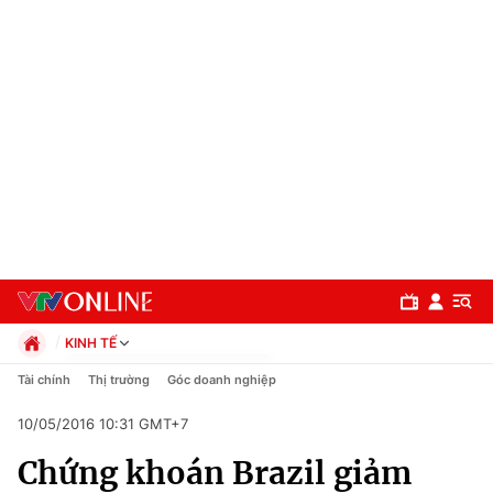
KINH TẾ
Chính trị
Tài chính
Thị trường
Góc doanh nghiệp
Xã hội
10/05/2016 10:31 GMT+7
Pháp luật
Chuyên mục
Kinh tế
Chứng khoán Brazil giảm
Thể thao