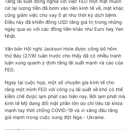
Tăng lãi suất đồng nghĩa với việc FED một mặt muốn
rút lại lượng tiền đã bơm vào nền kinh tế về, mặt khác
Photo
Infographic
cũng giảm việc cho vay ồ ạt như thời kỳ dịch bệnh.
Điều này đã khiến đồng USD tăng giá trị trong những
Video
Shorts video
ngày qua so với các đồng tiền khác như Euro hay Yen
Nhật.
VTV Money
VTV Thể thao
Văn bản Hội nghị Jackson Hole được công bố hôm
thứ Bảy (27/8) tuần trước cho thấy đã có nhiều tranh
VTV Sức khoẻ
Bất động sản
luận xung quanh ý định tăng lãi suất mạnh và cao của
FED.
Thị trường 24h
Tấm lòng Việt
Ngay tại cuộc họp, một số chuyên gia kinh tế cho
rằng một mình FED với công cụ lãi suất sẽ khó có thể
VTV4
Vươn mình bằng AI
kiềm chế được lạm phát cao hiện nay. Bởi lạm phát mà
kinh tế Mỹ đang đối mặt phần lớn do chi tiêu tài khóa
VTV9
mạnh tay thời chống COVID-19 và vì xăng dầu tăng
VTV8
giá mạnh trong cuộc xung đột Nga - Ukraine.
Liên hệ tòa soạn
English