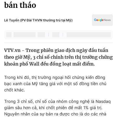
Chính trị
bán tháo
Truyền hình
Văn hóa - Giải trí
Xã hội
Y tế
Lê Tuyển (PV Đài THVN thường trú tại Mỹ)
Đời sống
Pháp luật
Công nghệ
Giáo dục
Y tế
VTV.vn - Trong phiên giao dịch ngày đầu tuần
theo giờ Mỹ, 3 chỉ số chính trên thị trường chứng
Thế giới
khoán phố Wall đều đồng loạt mất điểm.
Tin tức
Kinh tế
Trong khi đó, thị trường ngoại hối chứng kiến đồng
Thế giới đó đây
bạc xanh của Mỹ tăng giá với một số đồng tiền chủ
Tài chính
chốt khác.
Dữ liệu và đời sống
Câu chuyện quốc tế
Thị trường
Trong 3 chỉ số, chỉ số của nhóm công nghệ là Nasdaq
Truyền hình
giảm sâu hơn cả, khi chốt phiên để mất 1% giá trị.
Góc doanh nghiệp
Nguyên nhân của sự bán ra được cho là do các nhà