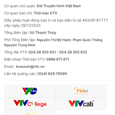
Cơ quan chủ quản:
Đài Truyền hình Việt Nam
Cơ quan báo chí:
Thời báo VTV
Giấy phép hoạt động báo in và báo điện tử số 483/GP-BTTTT
cấp ngày 29/12/2023
Tổng Biên tập:
Vũ Thanh Thủy
Phó Tổng Biên tập:
Nguyễn Thị Mỹ Hạnh, Phạm Quốc Thắng,
Nguyễn Trọng Ninh
Tổng đài VTV:
024.38 355 931 - 024.38 355 932
Ðiện thoại Thời báo VTV:
0988 671 671
Email:
toasoan@vtv.vn
Liên hệ quảng cáo:
(024) 626 79595