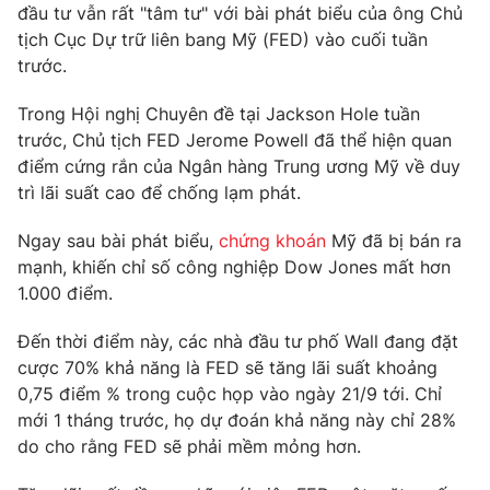
Phim VTV
đầu tư vẫn rất "tâm tư" với bài phát biểu của ông Chủ
Giải trí
tịch Cục Dự trữ liên bang Mỹ (FED) vào cuối tuần
Hậu trường
trước.
Điện ảnh
Đời sống
Nhân vật
Âm nhạc
Trong Hội nghị Chuyên đề tại Jackson Hole tuần
Du lịch
Khán giả
trước, Chủ tịch FED Jerome Powell đã thể hiện quan
Giáo dục
Sao
điểm cứng rắn của Ngân hàng Trung ương Mỹ về duy
Làm đẹp
Giải sao mai
trì lãi suất cao để chống lạm phát.
Tuyển sinh
Công nghệ
Chất lượng cuộc sống
Học trực tuyến
Ngay sau bài phát biểu,
chứng khoán
Mỹ đã bị bán ra
Hitech Công nghệ tương lai
mạnh, khiến chỉ số công nghiệp Dow Jones mất hơn
Giao lưu trực tuyến
1.000 điểm.
Sản phẩm
Lịch phát sóng
Đến thời điểm này, các nhà đầu tư phố Wall đang đặt
Thị trường
cược 70% khả năng là FED sẽ tăng lãi suất khoảng
Tư vấn
0,75 điểm % trong cuộc họp vào ngày 21/9 tới. Chỉ
mới 1 tháng trước, họ dự đoán khả năng này chỉ 28%
Chuyên mục khác
do cho rằng FED sẽ phải mềm mỏng hơn.
Emagazine
Podcast