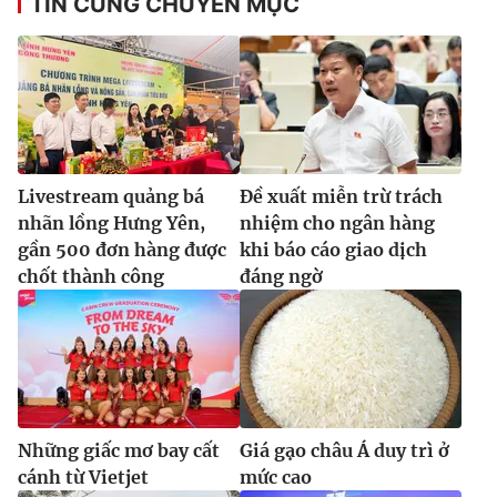
TIN CÙNG CHUYÊN MỤC
Livestream quảng bá
Đề xuất miễn trừ trách
nhãn lồng Hưng Yên,
nhiệm cho ngân hàng
gần 500 đơn hàng được
khi báo cáo giao dịch
chốt thành công
đáng ngờ
Những giấc mơ bay cất
Giá gạo châu Á duy trì ở
cánh từ Vietjet
mức cao