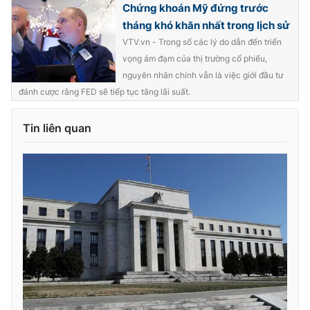
Chứng khoán Mỹ đứng trước
tháng khó khăn nhất trong lịch sử
VTV.vn - Trong số các lý do dẫn đến triển
vọng ảm đạm của thị trường cổ phiếu,
THỜI BÁO VTV
nguyên nhân chính vẫn là việc giới đầu tư
đánh cược rằng FED sẽ tiếp tục tăng lãi suất.
Tin liên quan
Theo dõi báo trên
Cơ quan chủ quản:
Đài Truyền hình Việt Nam
Cơ quan báo chí:
Thời báo VTV
Giấy phép hoạt động báo in và báo điện tử số 483/GP-BTTTT
cấp ngày 29/12/2023
Tổng Biên tập:
Vũ Thanh Thủy
Phó Tổng Biên tập:
Nguyễn Thị Mỹ Hạnh, Phạm Quốc Thắng,
Nguyễn Trọng Ninh
Tổng đài VTV:
024.38 355 931 - 024.38 355 932