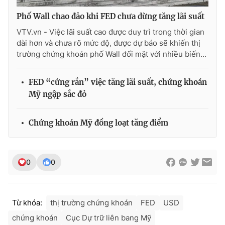
Ðiện thoại Thời báo VTV:
024.66 897 897
Phố Wall chao đảo khi FED chưa dừng tăng lãi suất
Email:
toasoan@vtv.vn
VTV.vn - Việc lãi suất cao được duy trì trong thời gian
Liên hệ quảng cáo:
024-7300.7108
dài hơn và chưa rõ mức độ, được dự báo sẽ khiến thị
trường chứng khoán phố Wall đối mặt với nhiều biến...
FED “cứng rắn” việc tăng lãi suất, chứng khoán
Mỹ ngập sắc đỏ
Chứng khoán Mỹ đồng loạt tăng điểm
0
0
® Cấm sao chép dưới mọi hình thức nếu không có sự chấp
thuận bằng văn bản. Ghi rõ nguồn VTV.vn khi phát hành lại
thông tin từ website này.
Từ khóa:
thị trường chứng khoán
FED
USD
chứng khoán
Cục Dự trữ liên bang Mỹ