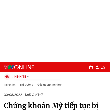
KINH TẾ
Chính trị
Tài chính
Thị trường
Góc doanh nghiệp
Xã hội
30/08/2022 11:05 GMT+7
Pháp luật
Chuyên mục
Kinh tế
Chứng khoán Mỹ tiếp tục bị
Thể thao