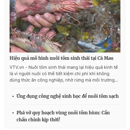
Photo
Infographic
Video
Shorts video
VTV Money
VTV Thể thao
Hiệu quả mô hình nuôi tôm sinh thái tại Cà Mau
VTV Sức khoẻ
Bất động sản
VTV.vn - Nuôi tôm sinh thái mang lại hiệu quả kinh tế
là vì người nuôi có thể tiết kiệm chi phí khi không
Thị trường 24h
Tấm lòng Việt
dùng thức ăn công nghiệp, nhờ rừng mà môi trường...
VTV4
Vươn mình bằng AI
Ứng dụng công nghệ sinh học để nuôi tôm sạch
VTV9
VTV8
Phá vỡ quy hoạch vùng nuôi tôm hùm: Cần
chấn chỉnh kịp thời!
Liên hệ tòa soạn
English