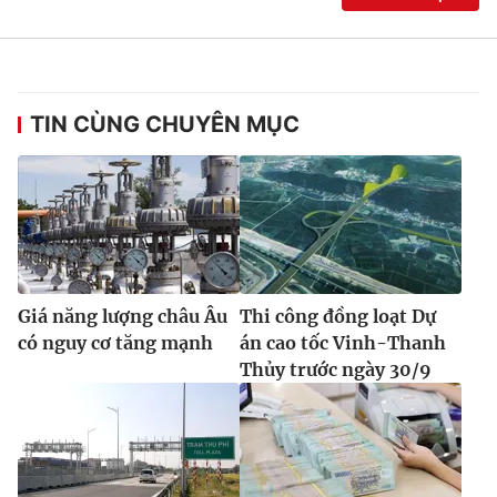
Ðiện thoại Thời báo VTV:
024.66 897 897
Email:
toasoan@vtv.vn
Liên hệ quảng cáo:
024-7300.7108
TIN CÙNG CHUYÊN MỤC
Giá năng lượng châu Âu
Thi công đồng loạt Dự
có nguy cơ tăng mạnh
án cao tốc Vinh-Thanh
Thủy trước ngày 30/9
® Cấm sao chép dưới mọi hình thức nếu không có sự chấp
thuận bằng văn bản. Ghi rõ nguồn VTV.vn khi phát hành lại
thông tin từ website này.