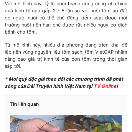
Phim VTV
Với mô hình này, tỷ lệ nuôi thành công cũng như hiệu
Giải trí
quả kinh tế cao gấp 2 - 5 lần so với nuôi tôm ao đất
Hậu trường
do người nuôi có thể chủ động kiểm soát được môi
Điện ảnh
Đời sống
trường nuôi nên hạn chế được rất nhiều nguy cơ dịch
Nhân vật
Âm nhạc
bệnh cho tôm.
Du lịch
Khán giả
Giáo dục
Sao
Từ mô hình này, nhiều địa phương đang triển khai để
Làm đẹp
Giải sao mai
lập nên vùng nguyên liệu tôm sạch, tôm VietGAP nhằm
Tuyển sinh
Công nghệ
nâng cao giá trị kinh tế của con tôm trong thời gian
Chất lượng cuộc sống
Học trực tuyến
sắp tới.​
Hitech Công nghệ tương lai
Giao lưu trực tuyến
* Mời quý độc giả theo dõi các chương trình đã phát
Sản phẩm
sóng của Đài Truyền hình Việt Nam tại
TV Online
!
Lịch phát sóng
Thị trường
Tin liên quan
Tư vấn
Chuyên mục khác
Emagazine
Podcast