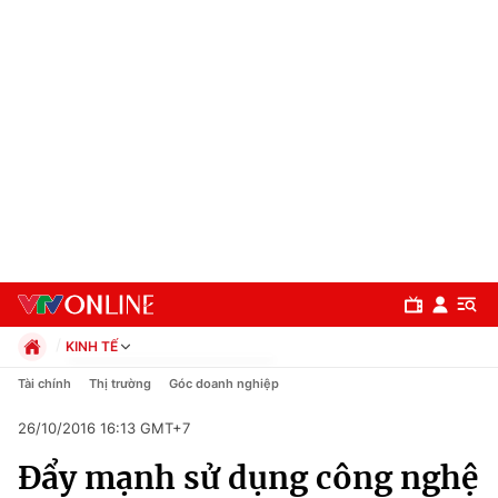
KINH TẾ
Chính trị
Tài chính
Thị trường
Góc doanh nghiệp
Xã hội
26/10/2016 16:13 GMT+7
Pháp luật
Chuyên mục
Kinh tế
Đẩy mạnh sử dụng công nghệ
Thể thao