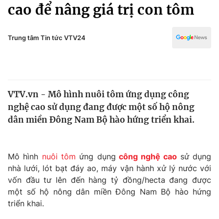
Chính trị
cao để nâng giá trị con tôm
Truyền hình
Văn hóa - Giải trí
Xã hội
Y tế
Trung tâm Tin tức VTV24
Đời sống
Pháp luật
Công nghệ
Giáo dục
Y tế
VTV.vn - Mô hình nuôi tôm ứng dụng công
nghệ cao sử dụng đang được một số hộ nông
Thế giới
dân miền Đông Nam Bộ hào hứng triển khai.
Tin tức
Kinh tế
Thế giới đó đây
Mô hình
nuôi tôm
ứng dụng
công nghệ cao
sử dụng
Tài chính
nhà lưới, lót bạt đáy ao, máy vận hành xử lý nước với
Dữ liệu và đời sống
Câu chuyện quốc tế
vốn đầu tư lên đến hàng tỷ đồng/hecta đang được
Thị trường
một số hộ nông dân miền Đông Nam Bộ hào hứng
Truyền hình
triển khai.
Góc doanh nghiệp