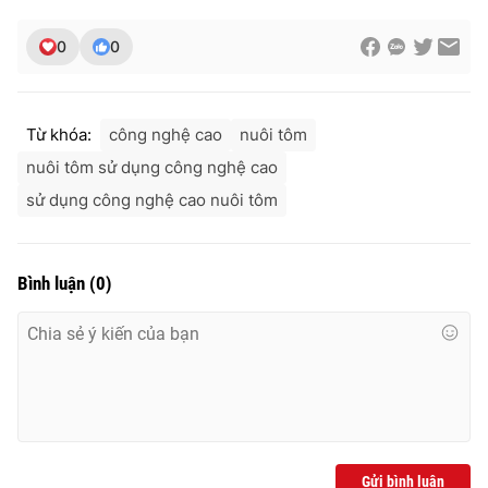
0
0
THỜI BÁO VTV
Từ khóa:
công nghệ cao
nuôi tôm
nuôi tôm sử dụng công nghệ cao
sử dụng công nghệ cao nuôi tôm
Theo dõi báo trên
Cơ quan chủ quản:
Đài Truyền hình Việt Nam
Bình luận
(
0
)
Cơ quan báo chí:
Thời báo VTV
Giấy phép hoạt động báo in và báo điện tử số 483/GP-BTTTT
cấp ngày 29/12/2023
Tổng Biên tập:
Vũ Thanh Thủy
Phó Tổng Biên tập:
Nguyễn Thị Mỹ Hạnh, Phạm Quốc Thắng,
Nguyễn Trọng Ninh
Tổng đài VTV:
024.38 355 931 - 024.38 355 932
Gửi bình luận