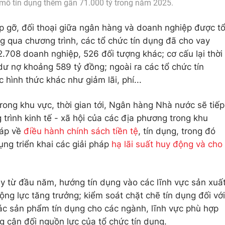
mô tín dụng thêm gần 71.000 tỷ trong năm 2025.
p gỡ, đối thoại giữa ngân hàng và doanh nghiệp được t
g qua chương trình, các tổ chức tín dụng đã cho vay
708 doanh nghiệp, 526 đối tượng khác; cơ cấu lại thời
dư nợ khoảng 589 tỷ đồng; ngoài ra các tổ chức tín
 hình thức khác như giảm lãi, phí...
rong khu vực, thời gian tới, Ngân hàng Nhà nước sẽ tiếp
trình kinh tế - xã hội của các địa phương trong khu
háp về
điều hành chính sách tiền tệ
, tín dụng, trong đó
ụng triển khai các giải pháp
hạ lãi suất huy động và cho
y từ đầu năm, hướng tín dụng vào các lĩnh vực sản xuấ
động lực tăng trưởng; kiểm soát chặt chẽ tín dụng đối với
 các sản phẩm tín dụng cho các ngành, lĩnh vực phù hợp
g cân đối nguồn lực của tổ chức tín dụng.