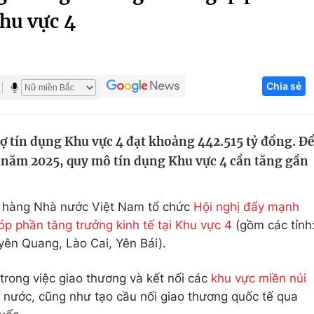
Khu vực 4
Góc ảnh
Giáo dục
Công nghệ
Chia sẻ
Tuyển sinh
Hitech Công ng
Học trực tuyến
Sản phẩm
ợ tín dụng Khu vực 4 đạt khoảng 442.515 tỷ đồng. Để
g
Thị trường
% năm 2025, quy mô tín dụng Khu vực 4 cần tăng gần
Tư vấn
n hàng Nhà nước Việt Nam tổ chức
Hội nghị đẩy mạnh
p phần tăng trưởng kinh tế tại Khu vực 4
(gồm các tỉnh
yên Quang, Lào Cai, Yên Bái).
trong việc giao thương và kết nối các
khu vực miền núi
ả nước, cũng như tạo cầu nối giao thương quốc tế qua