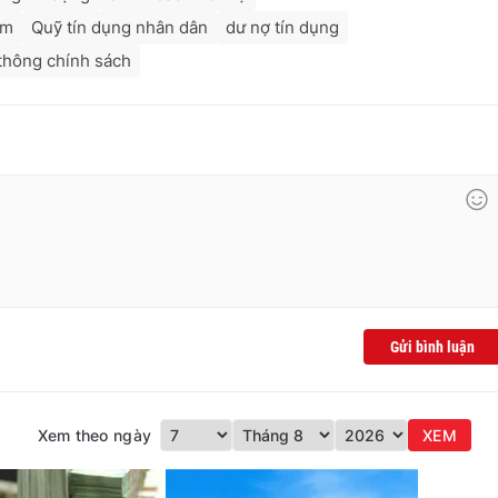
am
Quỹ tín dụng nhân dân
dư nợ tín dụng
thông chính sách
Gửi bình luận
Xem theo ngày
XEM