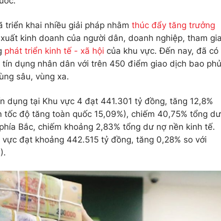
uốc.
 triển khai nhiều giải pháp nhằm
thúc đẩy tăng trưởng
xuất kinh doanh của người dân, doanh nghiệp, tham gi
ng
phát triển kinh tế - xã hội
của khu vực. Đến nay, đã có
ỹ tín dụng nhân dân với trên 450 điểm giao dịch bao ph
ùng sâu, vùng xa.
ín dụng tại Khu vực 4 đạt 441.301 tỷ đồng, tăng 12,8%
n tốc độ tăng toàn quốc 15,09%), chiếm 40,75% tổng dư
phía Bắc, chiếm khoảng 2,83% tổng dư nợ nền kinh tế.
u vực đạt khoảng 442.515 tỷ đồng, tăng 0,28% so với
).