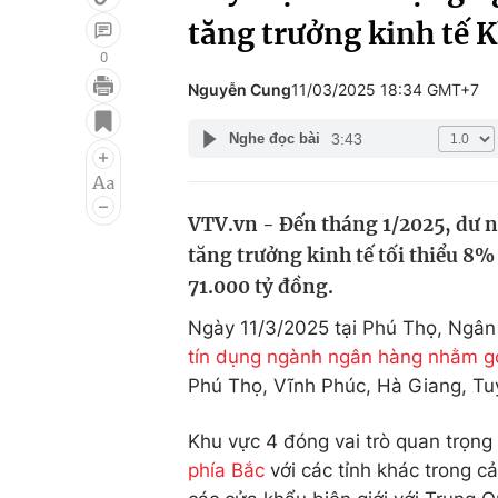
tăng trưởng kinh tế 
0
Nguyễn Cung
11/03/2025 18:34 GMT+7
Giải trí
Đời sống
3:43
Nghe đọc bài
Điện ảnh
Du lịch
Âm nhạc
Làm đẹp
VTV.vn - Đến tháng 1/2025, dư n
Sao
Chất lượng cuộc sốn
tăng trưởng kinh tế tối thiểu 8
71.000 tỷ đồng.
Ngày 11/3/2025 tại Phú Thọ, Ngâ
tín dụng ngành ngân hàng nhằm gó
Phú Thọ, Vĩnh Phúc, Hà Giang, Tu
Khu vực 4 đóng vai trò quan trọng 
phía Bắc
với các tỉnh khác trong c