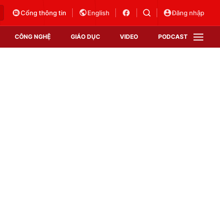
Cổng thông tin
English
Đăng nhập
CÔNG NGHỆ
GIÁO DỤC
VIDEO
PODCAST
VTV Money
VTV Thể thao
VTV Sức khoẻ
Bất động sản
Thị trường 24h
Tấm lòng Việt
Vươn mình bằng AI
VTV4
VTV8
VTV9
Lịch phát sóng
Giao lưu trực tuyến
Sự kiện