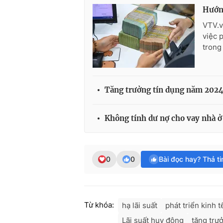
Hướng
VTV.v
việc 
trong
Tăng trưởng tín dụng năm 2024
Không tính dư nợ cho vay nhà ở 
0
0
Bài đọc hay? Thả t
Từ khóa:
hạ lãi suất
phát triển kinh t
Lãi suất huy động
tăng trư