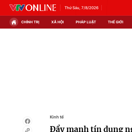
Thứ Sáu, 7/8/2026
CHÍNH TRỊ
XÃ HỘI
PHÁP LUẬT
THẾ GIỚI
Chính trị
Xã hội
Thế giới
Kinh tế
Tin tức
Tài chính
Thế giới đó đây
Thị trường
Câu chuyện quốc tế
Góc doanh nghiệp
Dữ liệu và đời sống
Kinh tế
Đẩy mạnh tín dụng 