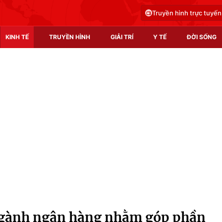
Truyền hình trực tuyến
KINH TẾ
TRUYỀN HÌNH
GIẢI TRÍ
Y TẾ
ĐỜI SỐNG
Pháp luật
Y tế
Truyền hình
Multimedia
Phim VTV
Video
Hậu trường
Shorts video
Nhân vật
Podcast
Khán giả
EMagazine
Giải sao mai
Photo
ngành ngân hàng nhằm góp phần
Infographic