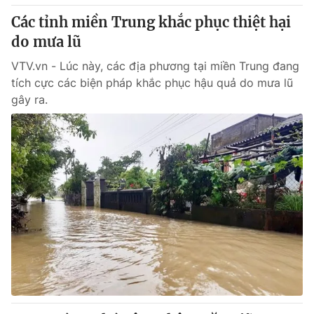
Giấy phép hoạt động báo in và báo điện tử số 483/GP-BTTTT
Các tỉnh miền Trung khắc phục thiệt hại
cấp ngày 29/12/2023
do mưa lũ
Tổng Biên tập:
Vũ Thanh Thủy
Phó Tổng Biên tập:
VTV.vn - Lúc này, các địa phương tại miền Trung đang
Nguyễn Thị Mỹ Hạnh, Phạm Quốc Thắng,
Nguyễn Trọng Ninh
tích cực các biện pháp khắc phục hậu quả do mưa lũ
Tổng đài VTV:
024.38 355 931 - 024.38 355 932
gây ra.
Ðiện thoại Thời báo VTV:
024.66 897 897
Email:
toasoan@vtv.vn
Liên hệ quảng cáo:
024-7300.7108