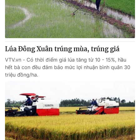
Tin tức
Kinh tế
Thế giới đó đây
Tài chính
Dữ liệu và đời sống
Câu chuyện quốc tế
Thị trường
Lúa Đông Xuân trúng mùa, trúng giá
Truyền hình
Góc doanh nghiệp
VTV.vn - Có thời điểm giá lúa tăng từ 10 - 15%, hầu
Phim VTV
Giải trí
hết bà con đều đảm bảo mức lợi nhuận bình quân 30
Hậu trường
triệu đồng/ha.
Điện ảnh
Đời sống
Nhân vật
Âm nhạc
Du lịch
Khán giả
Giáo dục
Sao
Làm đẹp
Giải sao mai
Tuyển sinh
Công nghệ
Chất lượng cuộc sống
Học trực tuyến
Hitech Công nghệ tương lai