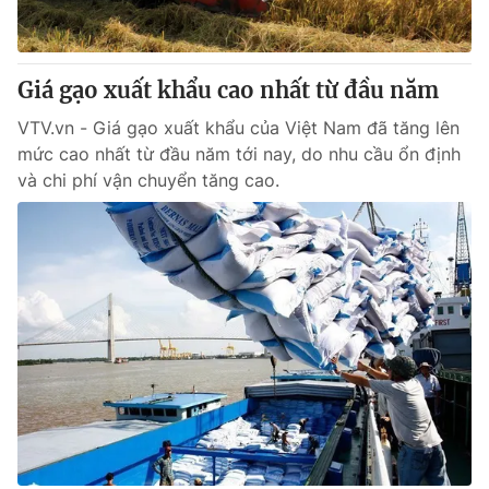
Thị trường 24h
Tấm lòng Việt
VTV4
Vươn mình bằng AI
Giá gạo xuất khẩu cao nhất từ đầu năm
VTV.vn - Giá gạo xuất khẩu của Việt Nam đã tăng lên
VTV9
VTV8
mức cao nhất từ đầu năm tới nay, do nhu cầu ổn định
và chi phí vận chuyển tăng cao.
Liên hệ tòa soạn
English
THỜI BÁO VTV
Theo dõi báo trên
Cơ quan chủ quản:
Đài Truyền hình Việt Nam
Cơ quan báo chí:
Thời báo VTV