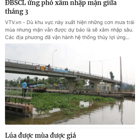
ĐBSCL ứng phó xâm nhập mặn giữa
tháng 3
® Cấm sao chép dưới mọi hình thức nếu không có sự chấp
VTV.vn - Dù khu vực này xuất hiện những cơn mưa trái
thuận bằng văn bản. Ghi rõ nguồn VTV.vn khi phát hành lại
mùa nhưng mặn vẫn được dự báo là sẽ xâm nhập sâu.
thông tin từ website này.
Các địa phương đã vận hành hệ thống thủy lợi ứng...
Lúa được mùa được giá