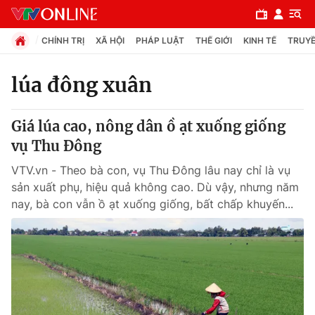
CHÍNH TRỊ
XÃ HỘI
PHÁP LUẬT
THẾ GIỚI
KINH TẾ
TRUYỀ
lúa đông xuân
Chuyên mục
Giá lúa cao, nông dân ồ ạt xuống giống
Chính trị
vụ Thu Đông
VTV.vn - Theo bà con, vụ Thu Đông lâu nay chỉ là vụ
Xã hội
sản xuất phụ, hiệu quả không cao. Dù vậy, nhưng năm
nay, bà con vẫn ồ ạt xuống giống, bất chấp khuyến...
Pháp luật
Y tế
Thế giới