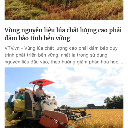
Giao lưu trực tuyến
Sản phẩm
Lịch phát sóng
Thị trường
Tư vấn
Vùng nguyên liệu lúa chất lượng cao phải
đảm bảo tính bền vững
Chuyên mục khác
Emagazine
VTV.vn - Vùng lúa chất lượng cao phải đảm bảo quy
Podcast
trình phát triển bền vững, nhất là trong sử dụng
nguyên liệu đầu vào, theo hướng giảm phân hóa học,...
Photo
Infographic
Video
Shorts video
VTV Money
VTV Thể thao
VTV Sức khoẻ
Bất động sản