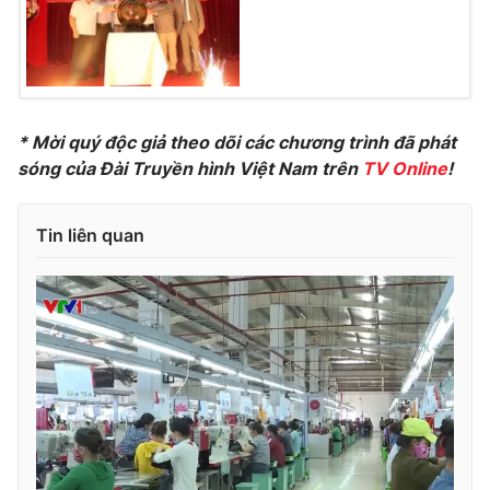
THỜI BÁO VTV
* Mời quý độc giả theo dõi các chương trình đã phát
sóng của Đài Truyền hình Việt Nam trên
TV Online
!
Theo dõi báo trên
Tin liên quan
Cơ quan chủ quản:
Đài Truyền hình Việt Nam
Cơ quan báo chí:
Thời báo VTV
Giấy phép hoạt động báo in và báo điện tử số 483/GP-BTTTT
cấp ngày 29/12/2023
Tổng Biên tập:
Vũ Thanh Thủy
Phó Tổng Biên tập:
Nguyễn Thị Mỹ Hạnh, Phạm Quốc Thắng,
Nguyễn Trọng Ninh
Tổng đài VTV:
024.38 355 931 - 024.38 355 932