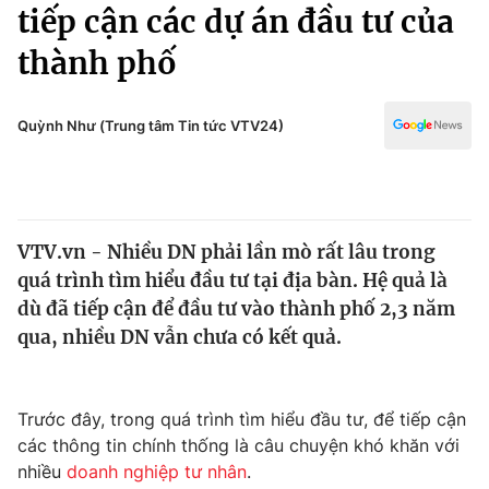
Chính trị
tiếp cận các dự án đầu tư của
Truyền hình
thành phố
Văn hóa - Giải trí
Xã hội
Y tế
Đời sống
Quỳnh Như (Trung tâm Tin tức VTV24)
Pháp luật
Công nghệ
Giáo dục
Y tế
VTV.vn - Nhiều DN phải lần mò rất lâu trong
Thế giới
quá trình tìm hiểu đầu tư tại địa bàn. Hệ quả là
Tin tức
dù đã tiếp cận để đầu tư vào thành phố 2,3 năm
Kinh tế
qua, nhiều DN vẫn chưa có kết quả.
Thế giới đó đây
Tài chính
Dữ liệu và đời sống
Câu chuyện quốc tế
Thị trường
Trước đây, trong quá trình tìm hiểu đầu tư, để tiếp cận
các thông tin chính thống là câu chuyện khó khăn với
Truyền hình
Góc doanh nghiệp
nhiều
doanh nghiệp tư nhân
.