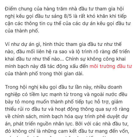
Phim VTV
Giải trí
Điểm chung của hàng trăm nhà đầu tư tham gia hội
Hậu trường
nghị kêu gọi đầu tư sáng 8/5 là rất khó khăn khi tiếp
Điện ảnh
cận các thông tin cụ thể của các dự án kêu gọi đầu tư
Đời sống
Nhân vật
của thành phố.
Âm nhạc
Du lịch
Khán giả
Giáo dục
Sao
Ví như dự án gì, hình thức tham gia đầu tư như thế
Làm đẹp
Giải sao mai
nào, đầu mối liên hệ ra sao và lộ trình rõ ràng để triển
Tuyển sinh
khai đầu tư như thế nào… Chính sự không công khai
Công nghệ
Chất lượng cuộc sống
minh bạch này đã tác động xấu đến
môi trường đầu tư
Học trực tuyến
Hitech Công nghệ tương lai
của thành phố trong thời gian dài.
Giao lưu trực tuyến
Sản phẩm
Trong hội nghị kêu gọi đầu tư lần này, nhiều doanh
nghiệp có tiềm lực mạnh từ trong và ngoài nước đều
Lịch phát sóng
Thị trường
bày tỏ mong muốn thành phố tiếp tục hỗ trợ, giảm
thiểu rủi ro đầu tư và hoạt động thông qua sự rõ ràng
Tư vấn
về chính sách, minh bạch hóa quy trình phê duyệt dự
Chuyên mục khác
án, phát triển nguồn nhân lực. Bởi với các nhà đầu tư,
Emagazine
Podcast
đó không chỉ là những cam kết đầu tư mang đến vốn,