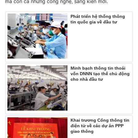
mà còn cả những công nghệ, sáng kiến mới.
Photo
Infographic
Phát triển hệ thống thông
tin quốc gia về đầu tư
Video
Shorts video
VTV Money
VTV Thể thao
VTV Sức khoẻ
Bất động sản
Minh bạch thông tin thoái
vốn DNNN tạo thế chủ động
cho nhà đầu tư
Thị trường 24h
Tấm lòng Việt
VTV4
Vươn mình bằng AI
VTV9
VTV8
Khai trương Cổng thông tin
điện tử về các dự án PPP
giao thông
Liên hệ tòa soạn
English