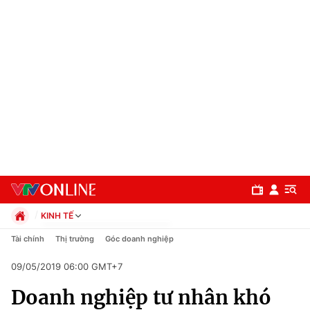
KINH TẾ
Chính trị
Tài chính
Thị trường
Góc doanh nghiệp
Xã hội
09/05/2019 06:00 GMT+7
Pháp luật
Chuyên mục
Kinh tế
Doanh nghiệp tư nhân khó
Thể thao