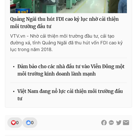
Ðiện thoại Thời báo VTV:
024.66 897 897
Email:
toasoan@vtv.vn
Quảng Ngãi thu hút FDI cao kỷ lục nhờ cải thiện
Liên hệ quảng cáo:
024-7300.7108
môi trường đầu tư
VTV.vn - Nhờ cải thiện môi trường đầu tư, cải tạo
đường xá, tỉnh Quảng Ngãi đã thu hút vốn FDI cao kỷ
lục trong năm 2018.
Đảm bảo cho các nhà đầu tư vào Viễn Đông một
môi trường kinh doanh lành mạnh
Việt Nam đang nỗ lực cải thiện môi trường đầu
tư
® Cấm sao chép dưới mọi hình thức nếu không có sự chấp
thuận bằng văn bản. Ghi rõ nguồn VTV.vn khi phát hành lại
thông tin từ website này.
0
0