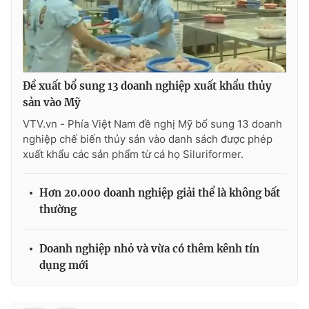
Photo
Infographic
Video
Shorts video
Đề xuất bổ sung 13 doanh nghiệp xuất khẩu thủy
VTV Money
VTV Thể thao
sản vào Mỹ
VTV.vn - Phía Việt Nam đề nghị Mỹ bổ sung 13 doanh
nghiệp chế biến thủy sản vào danh sách được phép
VTV Sức khoẻ
Bất động sản
xuất khẩu các sản phẩm từ cá họ Siluriformer.
Thị trường 24h
Tấm lòng Việt
Hơn 20.000 doanh nghiệp giải thể là không bất
thường
VTV4
Vươn mình bằng AI
Doanh nghiệp nhỏ và vừa có thêm kênh tín
VTV9
VTV8
dụng mới
Liên hệ tòa soạn
English