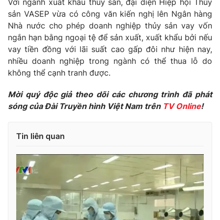
Với ngành xuất khẩu thủy sản, đại diện Hiệp hội Thủy
Phim VTV
Giải trí
sản VASEP vừa có công văn kiến nghị lên Ngân hàng
Hậu trường
Nhà nước cho phép doanh nghiệp thủy sản vay vốn
Điện ảnh
ngắn hạn bằng ngoại tệ để sản xuất, xuất khẩu bởi nếu
Đời sống
Nhân vật
vay tiền đồng với lãi suất cao gấp đôi như hiện nay,
Âm nhạc
Du lịch
nhiều doanh nghiệp trong ngành có thể thua lỗ do
Khán giả
Giáo dục
Sao
không thể cạnh tranh được.
Làm đẹp
Giải sao mai
Tuyển sinh
Mời quý độc giả theo dõi các chương trình đã phát
Công nghệ
Chất lượng cuộc sống
sóng của Đài Truyền hình Việt Nam trên
TV Online
!
Học trực tuyến
Hitech Công nghệ tương lai
Giao lưu trực tuyến
Sản phẩm
Tin liên quan
Lịch phát sóng
Thị trường
Tư vấn
Chuyên mục khác
Emagazine
Podcast