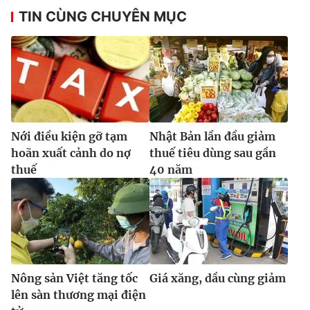
Ðiện thoại Thời báo VTV:
024.66 897 897
TIN CÙNG CHUYÊN MỤC
Email:
toasoan@vtv.vn
Liên hệ quảng cáo:
024-7300.7108
Nới điều kiện gỡ tạm
Nhật Bản lần đầu giảm
hoãn xuất cảnh do nợ
thuế tiêu dùng sau gần
thuế
40 năm
® Cấm sao chép dưới mọi hình thức nếu không có sự chấp
thuận bằng văn bản. Ghi rõ nguồn VTV.vn khi phát hành lại
thông tin từ website này.
Nông sản Việt tăng tốc
Giá xăng, dầu cùng giảm
lên sàn thương mại điện