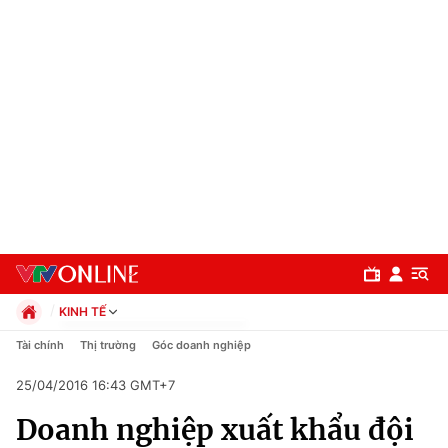
KINH TẾ
Chính trị
Tài chính
Thị trường
Góc doanh nghiệp
Xã hội
25/04/2016 16:43 GMT+7
Pháp luật
Chuyên mục
Kinh tế
Doanh nghiệp xuất khẩu đội
Thể thao