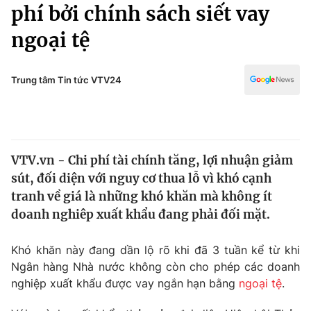
Chính trị
phí bởi chính sách siết vay
Truyền hình
ngoại tệ
Văn hóa - Giải trí
Xã hội
Y tế
Đời sống
Trung tâm Tin tức VTV24
Pháp luật
Công nghệ
Giáo dục
Y tế
VTV.vn - Chi phí tài chính tăng, lợi nhuận giảm
Thế giới
sút, đối diện với nguy cơ thua lỗ vì khó cạnh
Tin tức
tranh về giá là những khó khăn mà không ít
Kinh tế
doanh nghiêp xuất khẩu đang phải đối mặt.
Thế giới đó đây
Tài chính
Dữ liệu và đời sống
Câu chuyện quốc tế
Khó khăn này đang dần lộ rõ khi đã 3 tuần kể từ khi
Thị trường
Ngân hàng Nhà nước không còn cho phép các doanh
nghiệp xuất khẩu được vay ngắn hạn bằng
ngoại tệ
.
Truyền hình
Góc doanh nghiệp