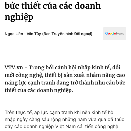
Chính trị
bức thiết của các doanh
Truyền hình
nghiệp
Văn hóa - Giải trí
Xã hội
Y tế
Đời sống
Ngọc Liên - Văn Tùy (Ban Truyền hình Đối ngoại)
Pháp luật
Công nghệ
Giáo dục
Y tế
VTV.vn - Trong bối cảnh hội nhập kinh tế, đổi
Thế giới
mới công nghệ, thiết bị sản xuất nhằm nâng cao
Tin tức
năng lực cạnh tranh đang trở thành nhu cầu bức
Kinh tế
thiết của các doanh nghiệp.
Thế giới đó đây
Tài chính
Dữ liệu và đời sống
Câu chuyện quốc tế
Thị trường
Trên thực tế, áp lực cạnh tranh khi nền kinh tế hội
nhập ngày càng sâu rộng những năm vừa qua đã thúc
Truyền hình
Góc doanh nghiệp
đẩy các doanh nghiệp Việt Nam cải tiến công nghệ