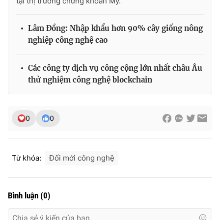
tại thị trường chứng khoán Mỹ.
Ðiện thoại Thời báo VTV:
024.66 897 897
Email:
toasoan@vtv.vn
Lâm Đồng: Nhập khẩu hơn 90% cây giống nông
Liên hệ quảng cáo:
024-7300.7108
nghiệp công nghệ cao
Các công ty dịch vụ công cộng lớn nhất châu Âu
thử nghiệm công nghệ blockchain
0
0
Từ khóa:
Đối mới công nghệ
® Cấm sao chép dưới mọi hình thức nếu không có sự chấp
thuận bằng văn bản. Ghi rõ nguồn VTV.vn khi phát hành lại
thông tin từ website này.
Bình luận
(
0
)