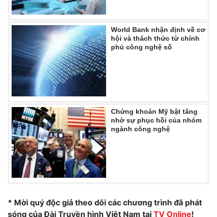
Photo
Infographic
World Bank nhận định về cơ
hội và thách thức từ chính
Video
Shorts video
phủ công nghệ số
VTV Money
VTV Thể thao
VTV Sức khoẻ
Bất động sản
Chứng khoán Mỹ bật tăng
nhờ sự phục hồi của nhóm
Thị trường 24h
Tấm lòng Việt
ngành công nghệ
VTV4
Vươn mình bằng AI
VTV9
VTV8
* Mời quý độc giả theo dõi các chương trình đã phát
Liên hệ tòa soạn
English
sóng của Đài Truyền hình Việt Nam tại
TV Online
!