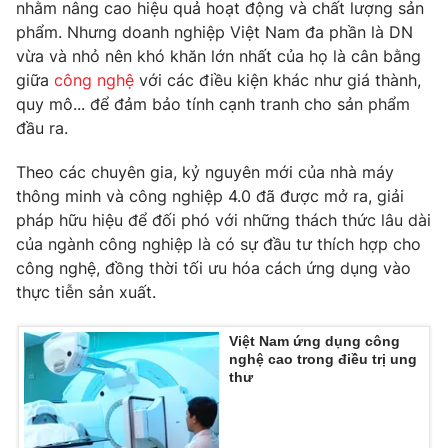
Phim VTV
nhằm nâng cao hiệu quả hoạt động và chất lượng sản
Giải trí
phẩm. Nhưng doanh nghiệp Việt Nam đa phần là DN
Hậu trường
vừa và nhỏ nên khó khăn lớn nhất của họ là cân bằng
Điện ảnh
Đời sống
giữa
công nghệ
với các điều kiện khác như giá thành,
Nhân vật
Âm nhạc
quy mô... để đảm bảo tính cạnh tranh cho sản phẩm
Du lịch
Khán giả
đầu ra.
Giáo dục
Sao
Làm đẹp
Giải sao mai
Theo các chuyên gia, kỷ nguyên mới của nhà máy
Tuyển sinh
Công nghệ
thông minh và công nghiệp 4.0 đã được mở ra, giải
Chất lượng cuộc sống
Học trực tuyến
pháp hữu hiệu để đối phó với những thách thức lâu dài
Hitech Công nghệ tương lai
của ngành công nghiệp là có sự đầu tư thích hợp cho
Giao lưu trực tuyến
công nghệ, đồng thời tối ưu hóa cách ứng dụng vào
Sản phẩm
thực tiễn sản xuất.
Lịch phát sóng
Thị trường
Việt Nam ứng dụng công
Tư vấn
nghệ cao trong điều trị ung
thư
Chuyên mục khác
Emagazine
Podcast