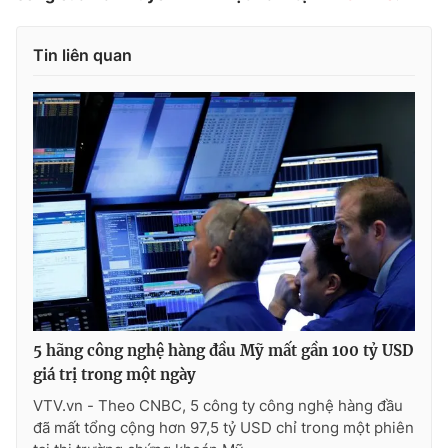
Tin liên quan
THỜI BÁO VTV
Theo dõi báo trên
Cơ quan chủ quản:
Đài Truyền hình Việt Nam
Cơ quan báo chí:
Thời báo VTV
Giấy phép hoạt động báo in và báo điện tử số 483/GP-BTTTT
cấp ngày 29/12/2023
5 hãng công nghệ hàng đầu Mỹ mất gần 100 tỷ USD
Tổng Biên tập:
Vũ Thanh Thủy
giá trị trong một ngày
Phó Tổng Biên tập:
Nguyễn Thị Mỹ Hạnh, Phạm Quốc Thắng,
Nguyễn Trọng Ninh
VTV.vn - Theo CNBC, 5 công ty công nghệ hàng đầu
đã mất tổng cộng hơn 97,5 tỷ USD chỉ trong một phiên
Tổng đài VTV:
024.38 355 931 - 024.38 355 932