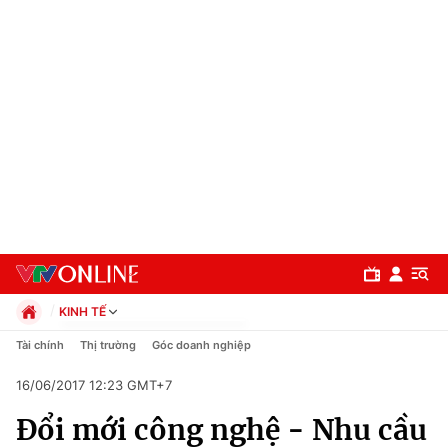
KINH TẾ
Chính trị
Tài chính
Thị trường
Góc doanh nghiệp
Xã hội
16/06/2017 12:23 GMT+7
Pháp luật
Chuyên mục
Kinh tế
Đổi mới công nghệ - Nhu cầu
Thể thao