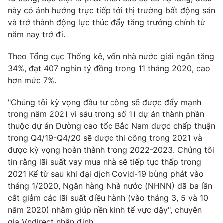
Email:
toasoan@vtv.vn
này có ảnh hưởng trực tiếp tới thị trường bất động sản
Liên hệ quảng cáo:
024-7300.7108
và trở thành động lực thúc đẩy tăng trưởng chính từ
năm nay trở đi.
Theo Tổng cục Thống kê, vốn nhà nước giải ngân tăng
34%, đạt 407 nghìn tỷ đồng trong 11 tháng 2020, cao
hơn mức 7%.
"Chúng tôi kỳ vọng đầu tư công sẽ được đẩy mạnh
trong năm 2021 vì sáu trong số 11 dự án thành phần
thuộc dự án Đường cao tốc Bắc Nam được chấp thuận
trong Q4/19-Q4/20 sẽ được thi công trong 2021 và
được kỳ vọng hoàn thành trong 2022-2023. Chúng tôi
® Cấm sao chép dưới mọi hình thức nếu không có sự chấp
tin rằng lãi suất vay mua nhà sẽ tiếp tục thấp trong
thuận bằng văn bản. Ghi rõ nguồn VTV.vn khi phát hành lại
2021 Kể từ sau khi đại dịch Covid-19 bùng phát vào
thông tin từ website này.
tháng 1/2020, Ngân hàng Nhà nước (NHNN) đã ba lần
cắt giảm các lãi suất điều hành (vào tháng 3, 5 và 10
năm 2020) nhằm giúp nền kinh tế vực dậy", chuyên
gia Vndirect nhận định.