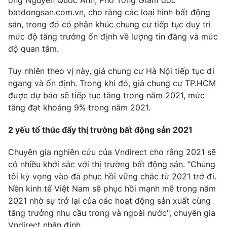
ông Nguyễn Quốc Anh, Phó Tổng Giám đốc
batdongsan.com.vn, cho rằng các loại hình bất động
Photo
Infographic
sản, trong đó có phân khúc chung cư tiếp tục duy trì
mức độ tăng trưởng ổn định về lượng tin đăng và mức
Video
Shorts video
độ quan tâm.
Tuy nhiên theo vị này, giá chung cư Hà Nội tiếp tục đi
VTV Money
VTV Thể thao
ngang và ổn định. Trong khi đó, giá chung cư TP.HCM
được dự báo sẽ tiếp tục tăng trong năm 2021, mức
VTV Sức khoẻ
Bất động sản
tăng đạt khoảng 9% trong năm 2021.
2 yếu tố thúc đẩy thị trường bất động sản 2021
Thị trường 24h
Tấm lòng Việt
Chuyên gia nghiên cứu của Vndirect cho rằng 2021 sẽ
VTV4
Vươn mình bằng AI
có nhiều khởi sắc với thị trường bất động sản. "Chúng
tôi kỳ vọng vào đà phục hồi vững chắc từ 2021 trở đi.
Nền kinh tế Việt Nam sẽ phục hồi mạnh mẽ trong năm
VTV9
VTV8
2021 nhờ sự trở lại của các hoạt động sản xuất cùng
tăng trưởng nhu cầu trong và ngoài nước", chuyên gia
Liên hệ tòa soạn
English
Vndirect nhận định.