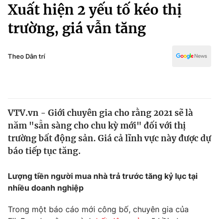
Chính trị
Xuất hiện 2 yếu tố kéo thị
Truyền hình
trường, giá vẫn tăng
Văn hóa - Giải trí
Xã hội
Y tế
Đời sống
Theo Dân trí
Pháp luật
Công nghệ
Giáo dục
Y tế
VTV.vn - Giới chuyên gia cho rằng 2021 sẽ là
Thế giới
năm "sẵn sàng cho chu kỳ mới" đối với thị
Tin tức
trường bất động sản. Giá cả lĩnh vực này được dự
Kinh tế
báo tiếp tục tăng.
Thế giới đó đây
Tài chính
Dữ liệu và đời sống
Câu chuyện quốc tế
Lượng tiền người mua nhà trả trước tăng kỷ lục tại
Thị trường
nhiều doanh nghiệp
Truyền hình
Góc doanh nghiệp
Trong một báo cáo mới công bố, chuyên gia của