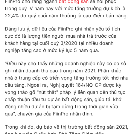
FiinPro cho rằng ngành
bất động sản
sẽ hồi phục
Phim VTV
Giải trí
trong quý IV năm nay với mức tăng trưởng dự kiến là
Hậu trường
22,4% do quý cuối năm thường là cao điểm bán hàng.
Điện ảnh
Đời sống
Nhân vật
Đáng lưu ý, dữ liệu của FiinPro ghi nhận yếu tố tích
Âm nhạc
cực đó là lượng tiền người mua nhà trả trước của
Du lịch
Khán giả
Giáo dục
Sao
khách hàng tại cuối quý 3/2020 tại nhiều doanh
Làm đẹp
Giải sao mai
nghiệp tăng cao ở mức kỷ lục 5 năm qua.
Tuyển sinh
Công nghệ
Chất lượng cuộc sống
"Điều này cho thấy những doanh nghiệp này có cơ sở
Học trực tuyến
ghi nhận doanh thu cao trong năm 2021. Phân khúc
Hitech Công nghệ tương lai
Giao lưu trực tuyến
nhà ở trung cấp có triển vọng tăng trưởng tốt nhờ nhu
Sản phẩm
cầu tăng. Ngoài ra, Nghị quyết 164/NQ-CP được kỳ
vọng tháo gỡ "nút thắt" pháp lý liên quan đến thủ tục
Lịch phát sóng
Thị trường
chấp thuận đầu tư dự án bất động sản, giúp tái khởi
động nhiều dự án bị tạm dừng trong thời gian vừa
Tư vấn
qua", chuyên gia của FiinPro nhận định.
Chuyên mục khác
Emagazine
Podcast
Trong khi đó, dự báo về thị trường bất động sản 2021,