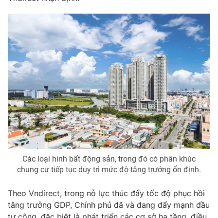
THỜI BÁO VTV
Theo dõi báo trên
Cơ quan chủ quản:
Đài Truyền hình Việt Nam
Cơ quan báo chí:
Thời báo VTV
Giấy phép hoạt động báo in và báo điện tử số 483/GP-BTTTT
cấp ngày 29/12/2023
Tổng Biên tập:
Vũ Thanh Thủy
Các loại hình bất động sản, trong đó có phân khúc
Phó Tổng Biên tập:
Nguyễn Thị Mỹ Hạnh, Phạm Quốc Thắng,
chung cư tiếp tục duy trì mức độ tăng trưởng ổn định.
Nguyễn Trọng Ninh
Tổng đài VTV:
024.38 355 931 - 024.38 355 932
Theo Vndirect, trong nỗ lực thúc đẩy tốc độ phục hồi
tăng trưởng GDP, Chính phủ đã và đang đẩy mạnh đầu
Ðiện thoại Thời báo VTV:
024.66 897 897
tư công, đặc biệt là phát triển các cơ sở hạ tầng, điều