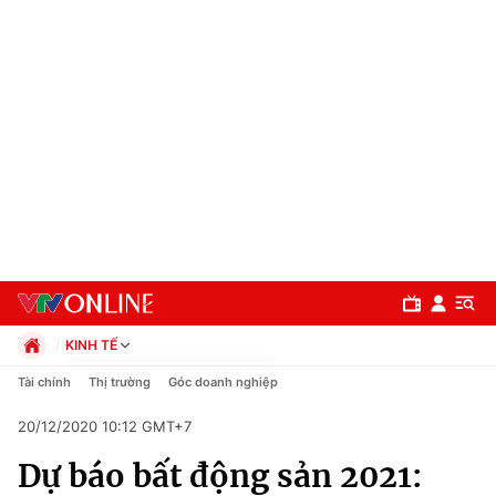
KINH TẾ
Chính trị
Tài chính
Thị trường
Góc doanh nghiệp
Xã hội
20/12/2020 10:12 GMT+7
Pháp luật
Chuyên mục
Kinh tế
Dự báo bất động sản 2021:
Thể thao