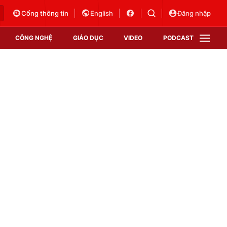
Cổng thông tin
English
Đăng nhập
CÔNG NGHỆ
GIÁO DỤC
VIDEO
PODCAST
VTV Money
VTV Thể thao
VTV Sức khoẻ
Bất động sản
Thị trường 24h
Tấm lòng Việt
Vươn mình bằng AI
VTV4
VTV8
VTV9
Lịch phát sóng
Giao lưu trực tuyến
Sự kiện