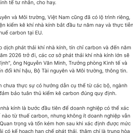
inh tế tư nhân, cho hay.
uyên và Môi trường, Việt Nam cũng đã có lộ trình riêng,
ện kiểm kê khí nhà kính bắt đầu tư năm nay và thực tiễ
thuế carbon tại EU.
 dịch phát thải khí nhà kính, tín chỉ carbon và đến năm
m 2026 trở đi, các cơ sở phát thải khí nhà kính lớn sẽ
định", ông Nguyễn Văn Minh, Trưởng phòng Kinh tế và
n đổi khí hậu, Bộ Tài nguyên và Môi trường, thông tin.
ẫn chưa thực sự có hướng dẫn cụ thể từ các bộ, ngành
 đảm bảo tuân thủ kiểm kê carbon đúng quy định.
 nhà kính là bước đầu tiên để doanh nghiệp có thể xác
ế nào từ thuế carbon, nhưng không ít doanh nghiệp vẫn
 Quan trọng và tốn kém hơn sau khi xác định được mức
i có kế hoạch hạn chế phát thải, thậm chí là trung hòa