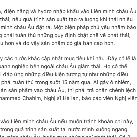
n, điện năng và hydro nhập khẩu vào Liên minh châu Âu
ải, nếu quá trình sản xuất tạo ra lượng khí thải nhiều
n minh châu Âu đặt ra. Một biện pháp chủ yếu nhằm bảo
phải tuân thủ những quy định chặt chẽ về phát thải,
ều hơn và do vậy sản phẩm có giá bán cao hơn.
y các nước khác cập nhật mục tiêu khí hậu. Đây có lẽ là
oanh nghiệp bên ngoài châu Âu giảm thải. Họ có thể
i đáp ứng những điều kiện tương tự như những điều
phải tuân thủ trong suốt 15 năm qua. Ai gây ô nhiễm,
bán sản phẩm vào châu Âu, thì phải trả phần chênh lệch
ohammed Chahim, Nghị sĩ Hà lan, báo cáo viên Nghị việ
vào Liên minh châu Âu nếu muốn tránh khoản chi này,
 trong quá trình sản xuất tại nước mình xuống ngang