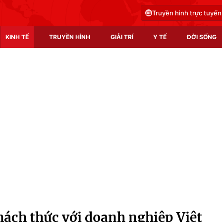
Truyền hình trực tuyến
KINH TẾ
TRUYỀN HÌNH
GIẢI TRÍ
Y TẾ
ĐỜI SỐNG
Pháp luật
Y tế
Truyền hình
Multimedia
Phim VTV
Video
Hậu trường
Shorts video
Nhân vật
Podcast
Khán giả
EMagazine
Giải sao mai
Photo
hách thức với doanh nghiệp Việt
Infographic