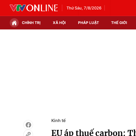
Thứ Sáu, 7/8/2026
CHÍNH TRỊ
XÃ HỘI
PHÁP LUẬT
THẾ GIỚI
Chính trị
Xã hội
Thế giới
Kinh tế
Tin tức
Tài chính
Thế giới đó đây
Thị trường
Câu chuyện quốc tế
Góc doanh nghiệp
Dữ liệu và đời sống
Kinh tế
EU áp thuế carbon: T