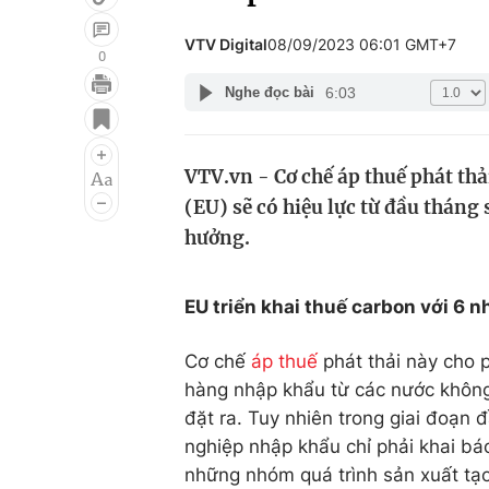
VTV Digital
08/09/2023 06:01 GMT+7
0
6:03
Nghe đọc bài
Giải trí
Đời sống
Điện ảnh
Du lịch
VTV.vn - Cơ chế áp thuế phát th
Âm nhạc
Làm đẹp
(EU) sẽ có hiệu lực từ đầu tháng
Sao
Chất lượng cuộc sốn
hưởng.
EU triển khai thuế carbon với 6
Cơ chế
áp thuế
phát thải này cho 
hàng nhập khẩu từ các nước không
đặt ra. Tuy nhiên trong giai đoạn 
nghiệp nhập khẩu chỉ phải khai bá
những nhóm quá trình sản xuất tạo 