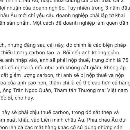
ên minh châu Âu, hoặc mua chứng chỉ phát thải. Cả 2
 lợi nhuận của doanh nghiệp. Tuy nhiên trong 3 năm đầ
 châu Âu mới chỉ yêu cầu doanh nghiệp phải lập tờ khai
n đến sản phẩm. Một cách để doanh nghiệp làm quen dần
ch, nhưng đằng sau cái này, đó chính là các biện pháp
thiểu lượng carbon tạo ra. Bởi nếu anh không giảm
hóa anh nhập vào, anh sẽ phải nộp thuế, trung bình là 75
ều đó có nghĩa là nếu như anh không cắt giảm, không áp
cắt giảm lượng carbon, thì anh sẽ bị nộp thuế và nộp
hóa của anh cao hơn, thậm chí là có thể cao hơn cả hàn
", ông Trần Ngọc Quân, Tham tán Thương mại Việt nam
ốc Bỉ, cho hay.
ày sẽ phải chịu thuế carbon, trong đó sắt thép và
am xuất khẩu vào Liên minh châu Âu. Phía châu Âu dự
arbon lên cả các mặt hàng khác có sử dụng những sản