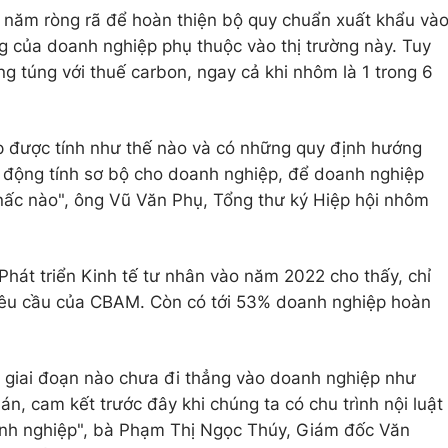
năm ròng rã để hoàn thiện bộ quy chuẩn xuất khẩu và
ng của doanh nghiệp phụ thuộc vào thị trường này. Tuy
ng túng với thuế carbon, ngay cả khi nhôm là 1 trong 6
p được tính như thế nào và có những quy định hướng
động tính sơ bộ cho doanh nghiệp, để doanh nghiệp
nấc nào", ông Vũ Văn Phụ, Tổng thư ký Hiệp hội nhôm
hát triển Kinh tế tư nhân vào năm 2022 cho thấy, chỉ
yêu cầu của CBAM. Còn có tới 53% doanh nghiệp hoàn
a giai đoạn nào chưa đi thẳng vào doanh nghiệp như
án, cam kết trước đây khi chúng ta có chu trình nội luật
anh nghiệp", bà Phạm Thị Ngọc Thúy, Giám đốc Văn