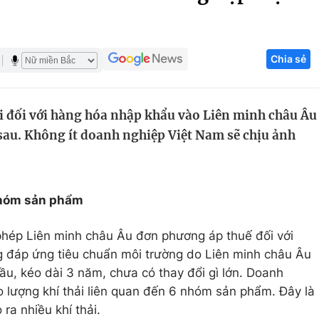
Góc ảnh
Chia sẻ
Giáo dục
Công nghệ
Tuyển sinh
Hitech Công ng
ải đối với hàng hóa nhập khẩu vào Liên minh châu Âu
Học trực tuyến
Sản phẩm
 sau. Không ít doanh nghiệp Việt Nam sẽ chịu ảnh
g
Thị trường
Tư vấn
 nhóm sản phẩm
phép Liên minh châu Âu đơn phương áp thuế đối với
 đáp ứng tiêu chuẩn môi trường do Liên minh châu Âu
đầu, kéo dài 3 năm, chưa có thay đổi gì lớn. Doanh
o lượng khí thải liên quan đến 6 nhóm sản phẩm. Đây là
ra nhiều khí thải.