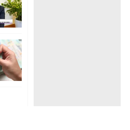
Liên hệ toà soạn
hệ tương lai