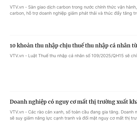
VTV.vn - Sàn giao dịch carbon trong nước chính thức vận hành,
carbon, hỗ trợ doanh nghiệp giảm phát thải và thúc đẩy tăng 
Giải trí
Đời sống
Điện ảnh
Du lịch
10 khoản thu nhập chịu thuế thu nhập cá nhân từ
Âm nhạc
Làm đẹp
VTV.vn - Luật Thuế thu nhập cá nhân số 109/2025/QH15 sẽ chín
Sao
Chất lượng cuộc sốn
Doanh nghiệp có nguy cơ mất thị trường xuất k
VTV.vn - Các rào cản xanh, số toàn cầu đang gia tăng. Doanh
sẽ suy giảm năng lực cạnh tranh và đối mặt nguy cơ mất thị tr