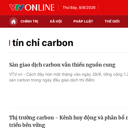
Thứ Bảy, 8/8/2026
CHÍNH TRỊ
XÃ HỘI
PHÁP LUẬT
THẾ GIỚI
Chính trị
Xã hội
tín chỉ carbon
Thế giới
Kinh tế
Sàn giao dịch carbon vẫn thiếu nguồn cung
Tin tức
Tài chính
VTV.vn - Cách đây hơn một tháng vào ngày 29/6, tổng cộng 1
sàn carbon trong ngày đầu giao dịch thí điểm.
Thế giới đó đây
Thị trường
Câu chuyện quốc tế
Góc doanh nghiệp
Dữ liệu và đời sống
Thị trường carbon - Kênh huy động và phân bổ n
triển bền vững