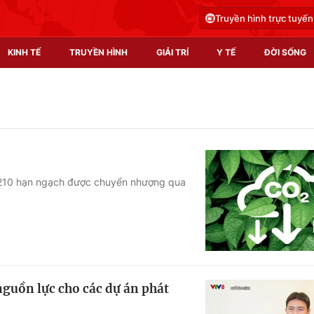
Truyền hình trực tuyến
KINH TẾ
TRUYỀN HÌNH
GIẢI TRÍ
Y TẾ
ĐỜI SỐNG
Pháp luật
Y tế
Truyền hình
Multimedia
Phim VTV
Video
.210 hạn ngạch được chuyển nhượng qua
Hậu trường
Shorts video
Nhân vật
Podcast
Khán giả
EMagazine
Giải sao mai
Photo
guồn lực cho các dự án phát
Infographic