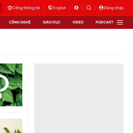
Cổng thông tin
English
Đăng nhập
CÔNG NGHỆ
GIÁO DỤC
VIDEO
PODCAST
VTV Money
VTV Thể thao
VTV Sức khoẻ
Bất động sản
Thị trường 24h
Tấm lòng Việt
Vươn mình bằng AI
VTV4
VTV8
VTV9
Lịch phát sóng
Giao lưu trực tuyến
Sự kiện