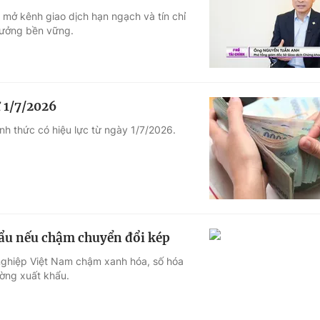
 mở kênh giao dịch hạn ngạch và tín chỉ
Góc ảnh
trưởng bền vững.
Giáo dục
Công nghệ
Tuyển sinh
Hitech Công ng
 1/7/2026
Học trực tuyến
Sản phẩm
h thức có hiệu lực từ ngày 1/7/2026.
g
Thị trường
Tư vấn
hẩu nếu chậm chuyển đổi kép
 nghiệp Việt Nam chậm xanh hóa, số hóa
ường xuất khẩu.